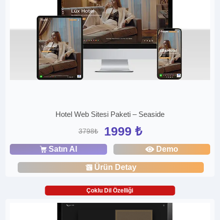
Hotel Web Sitesi Paketi – Seaside
1999 ₺
3798₺
Satın Al
Demo
Ürün Detay
Çoklu Dil Özelliği