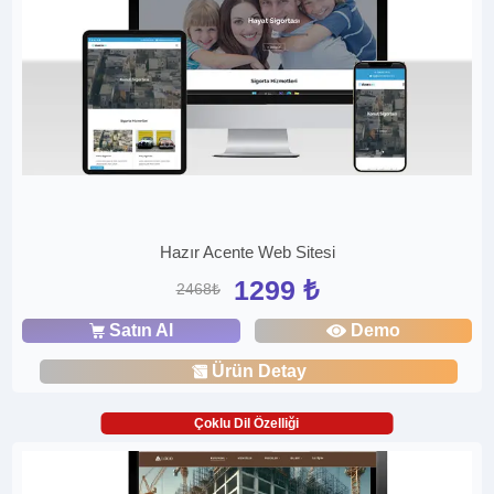
Hazır Acente Web Sitesi
1299 ₺
2468₺
Satın Al
Demo
Ürün Detay
Çoklu Dil Özelliği