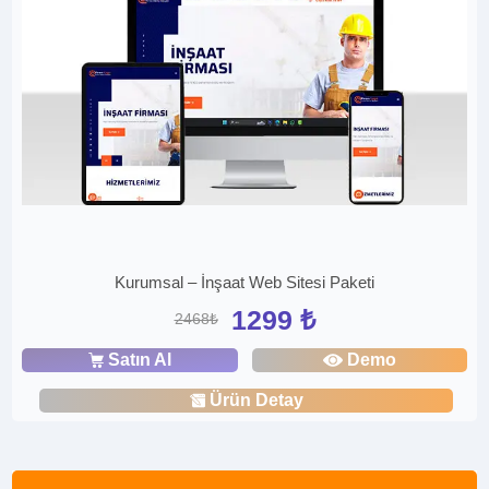
Kurumsal – İnşaat Web Sitesi Paketi
1299 ₺
2468₺
Satın Al
Demo
Ürün Detay