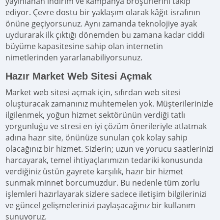
yayınlanan indirim ve kampanya broşürlerini takip
ediyor. Çevre dostu bir yaklaşım olarak kâğıt israfının
önüne geçiyorsunuz. Aynı zamanda teknolojiye ayak
uydurarak ilk çıktığı dönemden bu zamana kadar ciddi
büyüme kapasitesine sahip olan internetin
nimetlerinden yararlanabiliyorsunuz.
Hazır Market Web Sitesi Açmak
Market web sitesi açmak için, sıfırdan web sitesi
oluşturacak zamanınız muhtemelen yok. Müşterilerinizle
ilgilenmek, yoğun hizmet sektörünün verdiği tatlı
yorgunluğu ve stresi en iyi çözüm önerileriyle atlatmak
adına hazır site, önünüze sunulan çok kolay sahip
olacağınız bir hizmet. Sizlerin; uzun ve yorucu saatlerinizi
harcayarak, temel ihtiyaçlarımızın tedariki konusunda
verdiğiniz üstün gayrete karşılık, hazır bir hizmet
sunmak minnet borcumuzdur. Bu nedenle tüm zorlu
işlemleri hazırlayarak sizlere sadece iletişim bilgilerinizi
ve güncel gelişmelerinizi paylaşacağınız bir kullanım
sunuyoruz.