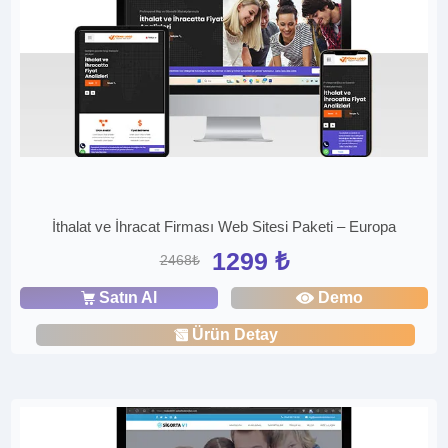
İthalat ve İhracat Firması Web Sitesi Paketi – Europa
1299 ₺
2468₺
Satın Al
Demo
Ürün Detay