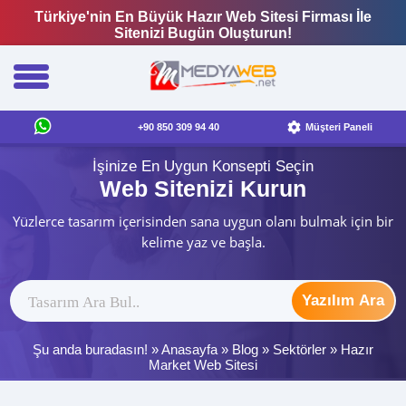
Türkiye'nin En Büyük Hazır Web Sitesi Firması İle
Sitenizi Bugün Oluşturun!
+90 850 309 94 40
Müşteri Paneli
İşinize En Uygun Konsepti Seçin
Web Sitenizi Kurun
Yüzlerce tasarım içerisinden sana uygun olanı bulmak için bir
kelime yaz ve başla.
Yazılım Ara
Şu anda buradasın! »
Anasayfa
»
Blog
»
Sektörler
»
Hazır
Market Web Sitesi