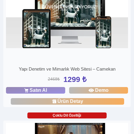
Yapı Denetim ve Mimarlık Web Sitesi – Camekan
1299 ₺
2468₺
Satın Al
Demo
Ürün Detay
Çoklu Dil Özelliği