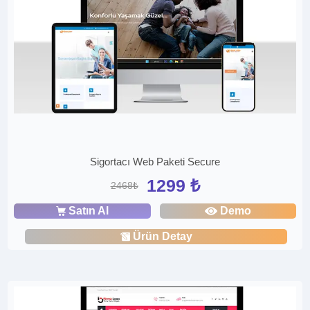
Sigortacı Web Paketi Secure
1299 ₺
2468₺
Satın Al
Demo
Ürün Detay