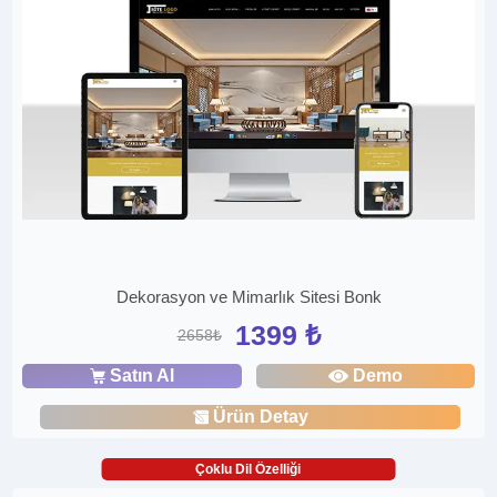
Dekorasyon ve Mimarlık Sitesi Bonk
1399 ₺
2658₺
Satın Al
Demo
Ürün Detay
Çoklu Dil Özelliği