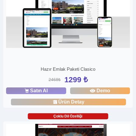
Hazır Emlak Paketi Clasico
1299 ₺
2468₺
Satın Al
Demo
Ürün Detay
Çoklu Dil Özelliği