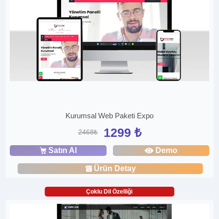
Kurumsal Web Paketi Expo
1299 ₺
2468₺
Satın Al
Demo
Ürün Detay
Çoklu Dil Özelliği