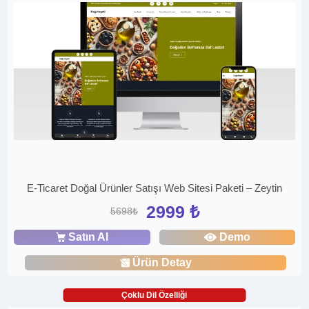
E-Ticaret Doğal Ürünler Satışı Web Sitesi Paketi – Zeytin
2999 ₺
5698₺
Satın Al
Demo
Ürün Detay
Çoklu Dil Özelliği