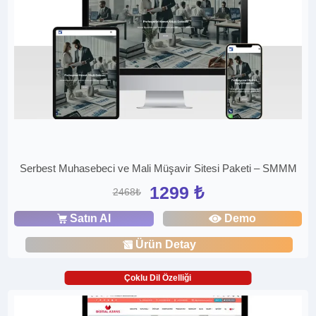
Serbest Muhasebeci ve Mali Müşavir Sitesi Paketi – SMMM
1299 ₺
2468₺
Satın Al
Demo
Ürün Detay
Çoklu Dil Özelliği