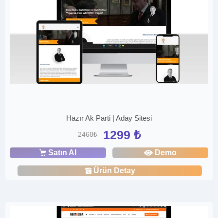
Hazır Ak Parti | Aday Sitesi
1299 ₺
2468₺
Satın Al
Demo
Ürün Detay