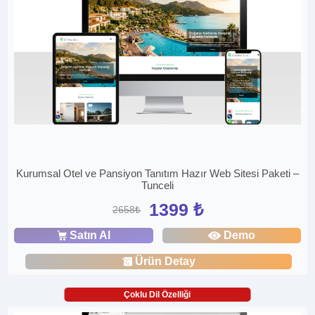
Kurumsal Otel ve Pansiyon Tanıtım Hazır Web Sitesi Paketi –
Tunceli
1399 ₺
2658₺
Satın Al
Demo
Ürün Detay
Çoklu Dil Özelliği