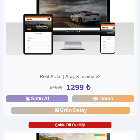
Rent A Car | Araç Kiralama v2
1299 ₺
2468₺
Satın Al
Demo
Ürün Detay
Çoklu Dil Özelliği