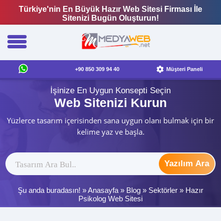
Türkiye'nin En Büyük Hazır Web Sitesi Firması İle
Sitenizi Bugün Oluşturun!
+90 850 309 94 40
Müşteri Paneli
İşinize En Uygun Konsepti Seçin
Web Sitenizi Kurun
Yüzlerce tasarım içerisinden sana uygun olanı bulmak için bir
kelime yaz ve başla.
Yazılım Ara
Şu anda buradasın! »
Anasayfa
»
Blog
»
Sektörler
»
Hazır
Psikolog Web Sitesi