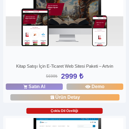
Kitap Satışı İçin E-Ticaret Web Sitesi Paketi – Artvin
2999 ₺
5698₺
Satın Al
Demo
Ürün Detay
Çoklu Dil Özelliği