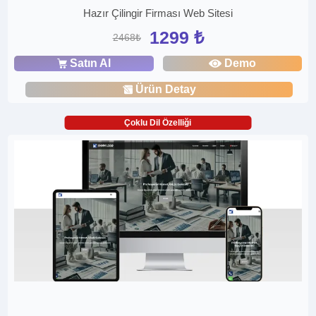
Hazır Çilingir Firması Web Sitesi
1299 ₺
2468₺
Satın Al
Demo
Ürün Detay
Çoklu Dil Özelliği