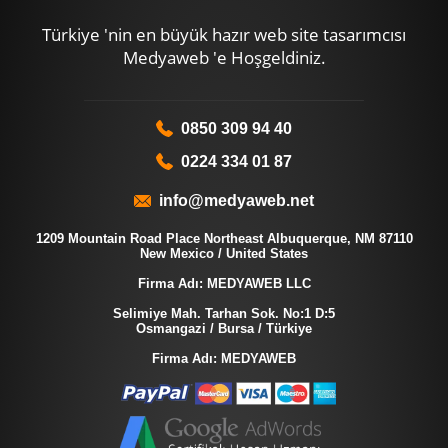
Türkiye 'nin en büyük hazır web site tasarımcısı
Medyaweb 'e Hoşgeldiniz.
0850 309 94 40
0224 334 01 87
info@medyaweb.net
1209 Mountain Road Place Northeast Albuquerque, NM 87110
New Mexico / United States
Firma Adı: MEDYAWEB LLC
Selimiye Mah. Tarhan Sok. No:1 D:5
Osmangazi / Bursa / Türkiye
Firma Adı: MEDYAWEB