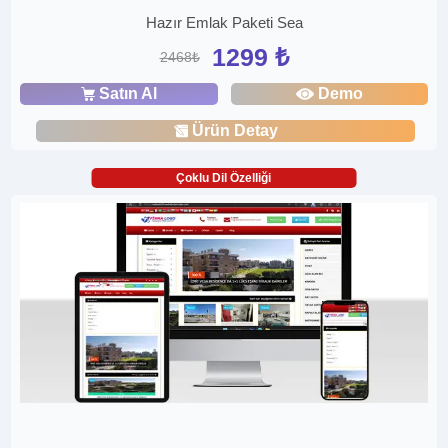
Hazır Emlak Paketi Sea
1299 ₺
2468₺
Satın Al
Demo
Ürün Detay
Çoklu Dil Özelliği