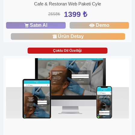
Cafe & Restoran Web Paketi Cyle
1399 ₺
2658₺
Satın Al
Demo
Ürün Detay
Çoklu Dil Özelliği