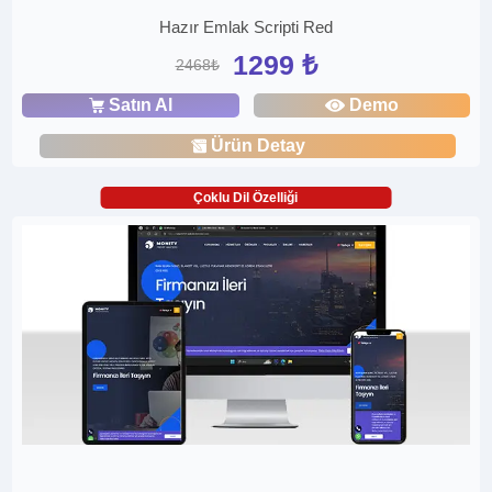
Hazır Emlak Scripti Red
1299 ₺
2468₺
Satın Al
Demo
Ürün Detay
Çoklu Dil Özelliği