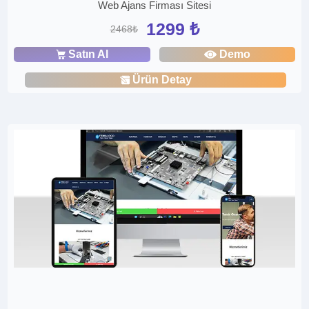
Web Ajans Firması Sitesi
1299 ₺
2468₺
Satın Al
Demo
Ürün Detay