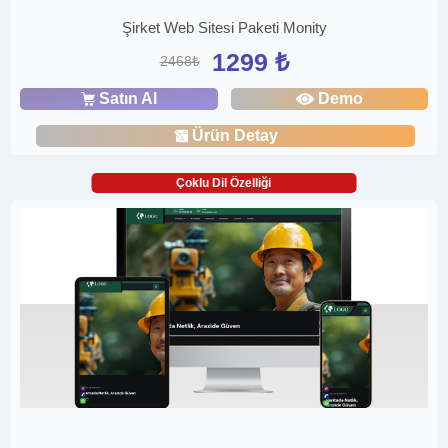
Şirket Web Sitesi Paketi Monity
1299 ₺
2468₺
Satın Al
Demo
Ürün Detay
Çoklu Dil Özelliği