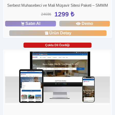
Serbest Muhasebeci ve Mali Müşavir Sitesi Paketi – SMMM
1299 ₺
2468₺
Satın Al
Demo
Ürün Detay
Çoklu Dil Özelliği