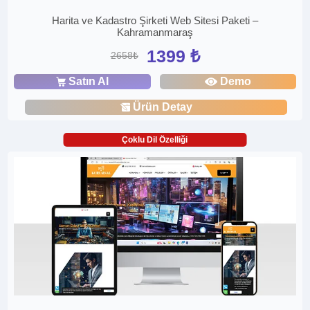
Harita ve Kadastro Şirketi Web Sitesi Paketi –
Kahramanmaraş
1399 ₺
2658₺
Satın Al
Demo
Ürün Detay
Çoklu Dil Özelliği