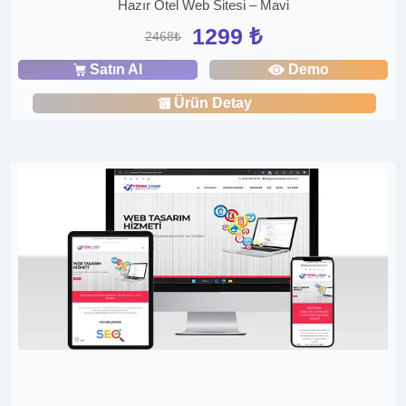
Hazır Otel Web Sitesi – Mavi
1299 ₺
2468₺
Satın Al
Demo
Ürün Detay