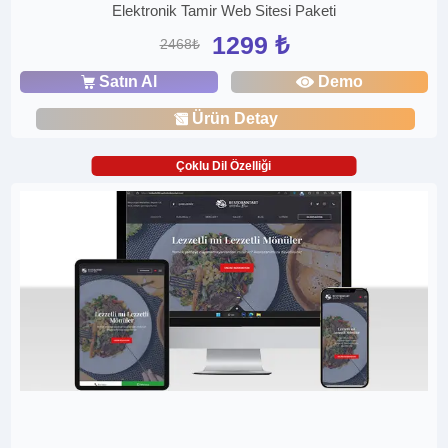
Elektronik Tamir Web Sitesi Paketi
1299 ₺
2468₺
Satın Al
Demo
Ürün Detay
Çoklu Dil Özelliği