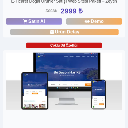
E-Ticaret Doğal Ürünler Satışı Web Sitesi Paketi – Zeytin
2999 ₺
5698₺
Satın Al
Demo
Ürün Detay
Çoklu Dil Özelliği