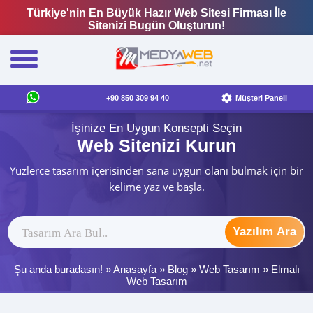
Türkiye'nin En Büyük Hazır Web Sitesi Firması İle
Sitenizi Bugün Oluşturun!
+90 850 309 94 40
Müşteri Paneli
İşinize En Uygun Konsepti Seçin
Web Sitenizi Kurun
Yüzlerce tasarım içerisinden sana uygun olanı bulmak için bir
kelime yaz ve başla.
Yazılım Ara
Şu anda buradasın! »
Anasayfa
»
Blog
»
Web Tasarım
»
Elmalı
Web Tasarım