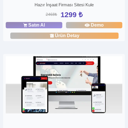
Hazır İnşaat Firması Sitesi Kule
1299 ₺
2468₺
Satın Al
Demo
Ürün Detay