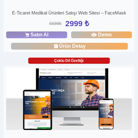
E-Ticaret Medikal Ürünleri Satışı Web Sitesi – FaceMask
2999 ₺
5698₺
Satın Al
Demo
Ürün Detay
Çoklu Dil Özelliği