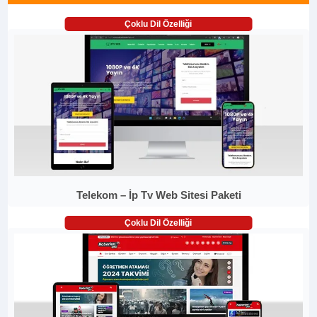
Çoklu Dil Özelliği
Telekom – İp Tv Web Sitesi Paketi
Çoklu Dil Özelliği