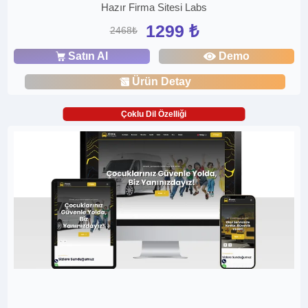
Hazır Firma Sitesi Labs
1299 ₺
2468₺
Satın Al
Demo
Ürün Detay
Çoklu Dil Özelliği