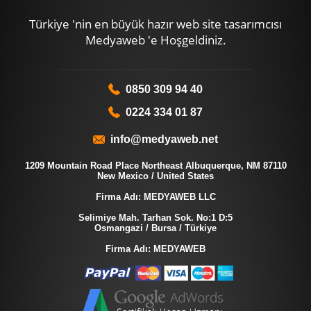
Türkiye 'nin en büyük hazır web site tasarımcısı
Medyaweb 'e Hoşgeldiniz.
0850 309 94 40
0224 334 01 87
info@medyaweb.net
1209 Mountain Road Place Northeast Albuquerque, NM 87110
New Mexico / United States
Firma Adı: MEDYAWEB LLC
Selimiye Mah. Tarhan Sok. No:1 D:5
Osmangazi / Bursa / Türkiye
Firma Adı: MEDYAWEB