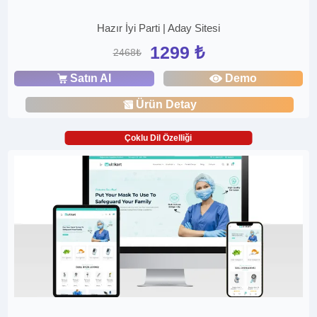
Hazır İyi Parti | Aday Sitesi
1299 ₺
2468₺
Satın Al
Demo
Ürün Detay
Çoklu Dil Özelliği