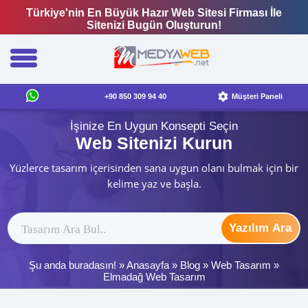
Türkiye'nin En Büyük Hazır Web Sitesi Firması İle
Sitenizi Bugün Oluşturun!
+90 850 309 94 40
Müşteri Paneli
İşinize En Uygun Konsepti Seçin
Web Sitenizi Kurun
Yüzlerce tasarım içerisinden sana uygun olanı bulmak için bir
kelime yaz ve başla.
Yazılım Ara
Şu anda buradasın! »
Anasayfa
»
Blog
»
Web Tasarım
»
Elmadağ Web Tasarım