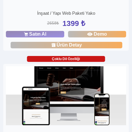
İnşaat / Yapı Web Paketi Yako
1399 ₺
2658₺
Satın Al
Demo
Ürün Detay
Çoklu Dil Özelliği