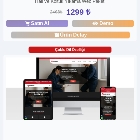
Halı ve Koltuk Yıkama Web Paketi
1299 ₺
2468₺
Satın Al
Demo
Ürün Detay
Çoklu Dil Özelliği