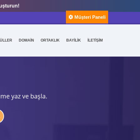
luşturun!
Müşteri Paneli
ÜLLER
DOMAİN
ORTAKLIK
BAYİLİK
İLETİŞİM
ime yaz ve başla.