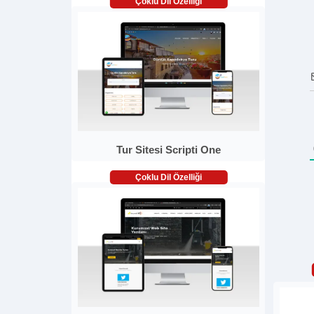
Çoklu Dil Özelliği
Tur Sitesi Scripti One
Çoklu Dil Özelliği