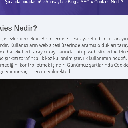
Şu anda buradasın! »
Anasayfa
»
Blog
»
SEO
»
Cookies Nedir?
ies Nedir?
çerezler demektir. Bir internet sitesi ziyaret edilince tarayı
dır. Kullanıcıların web sitesi üzerinde aramış oldukları tara
eki hareketleri tarayıcı kayıtlarında tutup web sitelerine iz
 şirketi tarafınca ilk kez kullanılmıştır. İlk kullanımın hedef
irmediğini kontrol etmek içindir. Günümüz şartlarında Cooki
lgi edinmek için tercih edilmektedir.