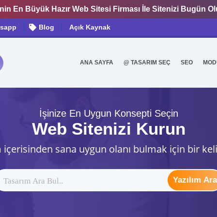
nin En Büyük Hazır Web Sitesi Firması İle Sitenizi Bugün O
sapp
Blog
Açık Kaynak
ANA SAYFA
@ TASARIM SEÇ
SEO
MOD
0
İşinize En Uygun Konsepti Seçin
Web Sitenizi Kurun
 içerisinden sana uygun olanı bulmak için bir kel
Yazılım Ara