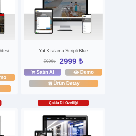
itesi
Yat Kiralama Scripti Blue
2999 ₺
5698₺
Satın Al
Demo
mo
Ürün Detay
Çoklu Dil Özelliği