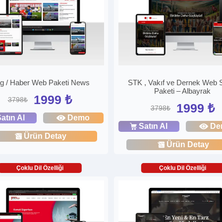
og / Haber Web Paketi News
STK , Vakıf ve Dernek Web S
Paketi – Albayrak
1999 ₺
3798₺
1999 ₺
3798₺
atın Al
Demo
Satın Al
De
Ürün Detay
Ürün Detay
Çoklu Dil Özelliği
Çoklu Dil Özelliği