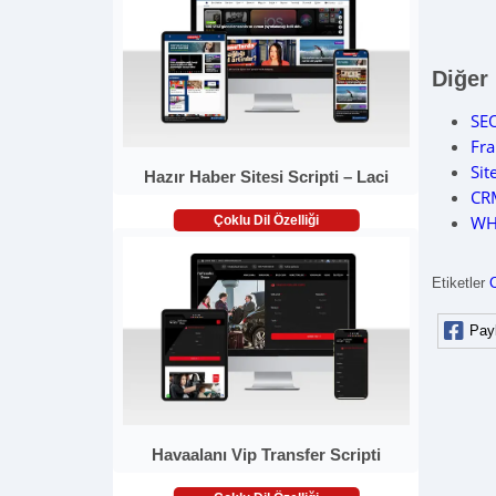
Diğer
SEO
Fr
Sit
Hazır Haber Sitesi Scripti – Laci
CR
WH
Çoklu Dil Özelliği
Etiketler
Pay
Havaalanı Vip Transfer Scripti