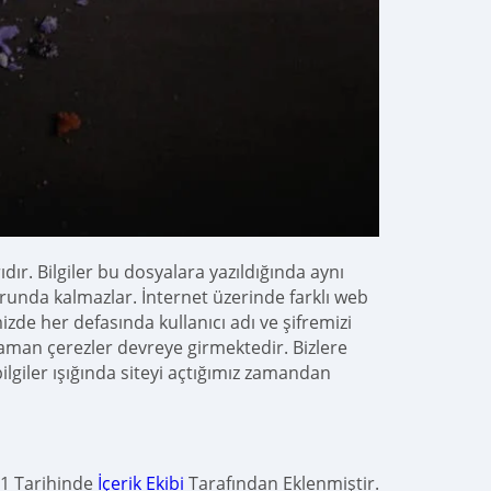
ır. Bilgiler bu dosyalara yazıldığında aynı
 zorunda kalmazlar. İnternet üzerinde farklı web
mizde her defasında kullanıcı adı ve şifremizi
zaman çerezler devreye girmektedir. Bizlere
ilgiler ışığında siteyi açtığımız zamandan
1 Tarihinde
İçerik Ekibi
Tarafından Eklenmiştir.