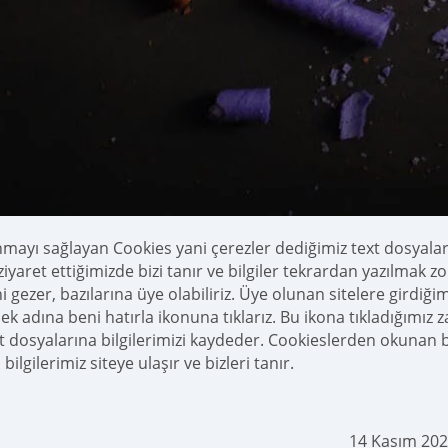
nmayı sağlayan Cookies yani çerezler dediğimiz text dosyalarıd
 ziyaret ettiğimizde bizi tanır ve bilgiler tekrardan yazılmak
ni gezer, bazılarına üye olabiliriz. Üye olunan sitelere girdiği
k adına beni hatırla ikonuna tıklarız. Bu ikona tıkladığımız 
xt dosyalarına bilgilerimizi kaydeder. Cookieslerden okunan b
 bilgilerimiz siteye ulaşır ve bizleri tanır.
14 Kasım 202