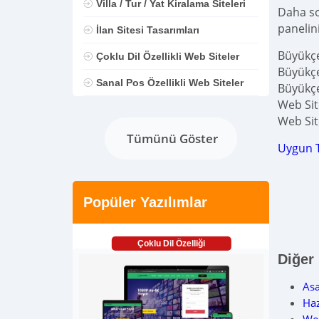
Villa / Tur / Yat Kiralama Siteleri
Daha son
panelin
İlan Sitesi Tasarımları
Büyükçe
Çoklu Dil Özellikli Web Siteler
Büyükçe
Sanal Pos Özellikli Web Siteler
Büyükçe
Web Site
Web Site
Tümünü Göster
Uygun 
Popüler Yazılımlar
Çoklu Dil Özelliği
Diğer
Asa
Haz