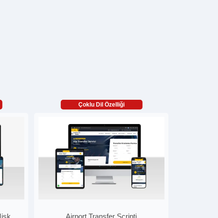
Çoklu Dil Özelliği
Misk
Airport Transfer Scripti