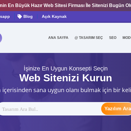
nin En Büyük Hazır Web Sitesi Firması İle Sitenizi Bugün O
sapp
Blog
Açık Kaynak
ANA SAYFA
@ TASARIM SEÇ
SEO
MOD
0
İşinize En Uygun Konsepti Seçin
Web Sitenizi Kurun
 içerisinden sana uygun olanı bulmak için bir kel
Yazılım Ara