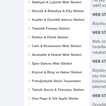
Herşey D
Nakliyat & Lojistik Web Siteleri
teklif is
Dernek & Belediye & Köy Siteleri
WEB Sİ
Kuaför & Güzellik Salonu Siteleri
Büyükçe
Temizlik Firması Siteleri
WEB S
Doktor & Klinik Siteleri
Web sit
Cafe & Restaurant Web Siteleri
hedefle
rekabet
Avukatlık & Hukuk Web Siteleri
WEB Sİ
Spor Salonu Web Siteleri
Büyükçe
Kişisel & Blog ve Haber Siteleri
şey olac
bölümü,
Fotoğrafçılık Sitesi Tasarımları
eklemel
Teknik Servis & Tesisatçı Siteleri
WEB Sİ
One Page & Tek Sayfa Siteler
Öncelik