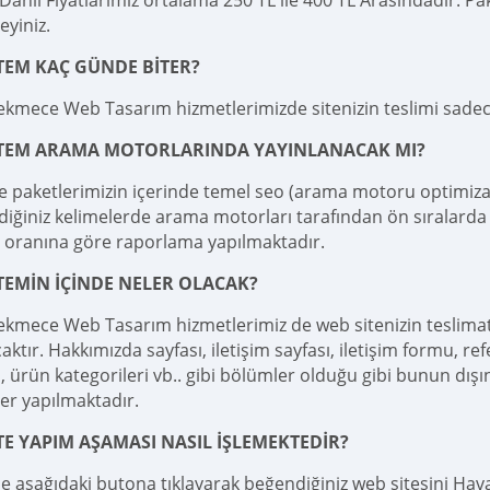
ahil Fiyatlarımız ortalama 250 TL ile 400 TL Arasındadır. Pake
teyiniz.
TEM KAÇ GÜNDE BİTER?
kmece Web Tasarım hizmetlerimizde sitenizin teslimi sade
İTEM ARAMA MOTORLARINDA YAYINLANACAK MI?
e paketlerimizin içerinde temel seo (arama motoru optimizas
diğiniz kelimelerde arama motorları tarafından ön sıralarda 
 oranına göre raporlama yapılmaktadır.
TEMİN İÇİNDE NELER OLACAK?
kmece Web Tasarım hizmetlerimiz de web sitenizin teslima
aktır. Hakkımızda sayfası, iletişim sayfası, iletişim formu, ref
 ürün kategorileri vb.. gibi bölümler olduğu gibi bunun dışı
er yapılmaktadır.
TE YAPIM AŞAMASI NASIL İŞLEMEKTEDİR?
le aşağıdaki butona tıklayarak beğendiğiniz web sitesini Haval