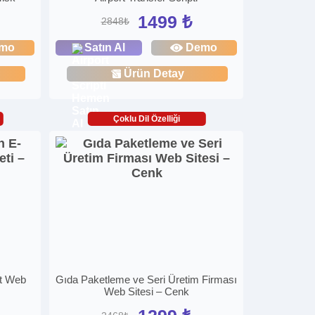
1499 ₺
2848₺
mo
Satın Al
Demo
Ürün Detay
Çoklu Dil Özelliği
et Web
Gıda Paketleme ve Seri Üretim Firması
Web Sitesi – Cenk