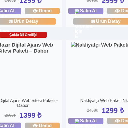
1299 ₺
2999 ₺
2468₺
5698₺
atın Al
Demo
Satın Al
De
Ürün Detay
Ürün Detay
Çoklu Dil Özelliği
Dijital Ajans Web Sitesi Paketi –
Nakliyatçı Web Paketi N
Dabor
1299 ₺
2468₺
1399 ₺
2658₺
Satın Al
De
atın Al
Demo