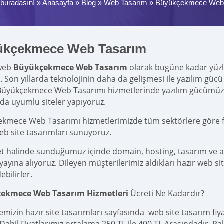
buradasın! »
Anasayfa
»
Blog
»
Web Tasarım
»
Büyükçekmece Web
ükçekmece Web Tasarım
web
Büyükçekmece Web Tasarım
olarak bugüne kadar yüzler
k. Son yıllarda teknolojinin daha da gelişmesi ile yazılım g
Büyükçekmece Web Tasarımı hizmetlerinde yazılım gücümüz
rda uyumlu siteler yapıyoruz.
kmece Web Tasarımı hizmetlerimizde tüm sektörlere göre fark
eb site tasarımları sunuyoruz.
et halinde sunduğumuz içinde domain, hosting, tasarım ve 
yına alıyoruz. Dileyen müşterilerimiz aldıkları hazır web site
ebilirler.
ekmece Web Tasarım Hizmetleri
Ücreti Ne Kadardır?
emizin hazır site tasarımları sayfasında web site tasarım fi