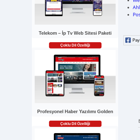
Web
Ahl
Po
Telekom – İp Tv Web Sitesi Paketi
Pay
Çoklu Dil Özelliği
Profesyonel Haber Yazılımı Golden
Çoklu Dil Özelliği