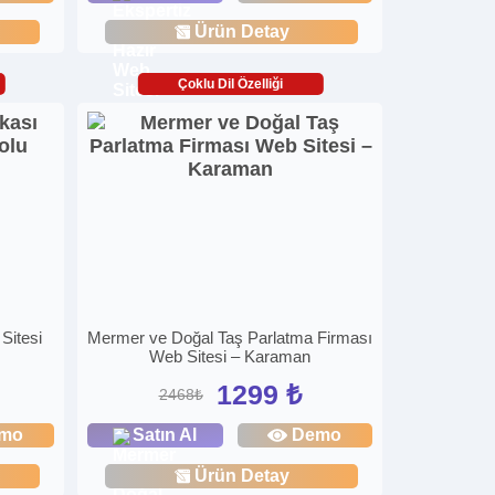
Ürün Detay
Çoklu Dil Özelliği
Sitesi
Mermer ve Doğal Taş Parlatma Firması
Web Sitesi – Karaman
1299 ₺
2468₺
mo
Satın Al
Demo
Ürün Detay