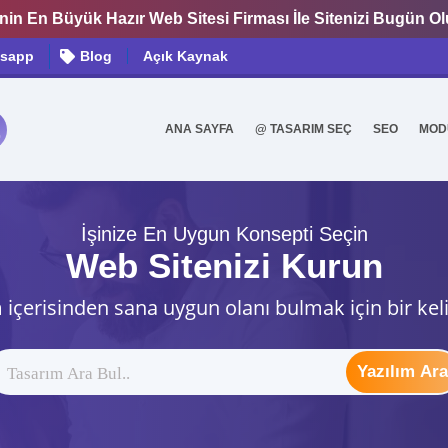
nin En Büyük Hazır Web Sitesi Firması İle Sitenizi Bugün O
sapp
Blog
Açık Kaynak
ANA SAYFA
@ TASARIM SEÇ
SEO
MOD
0
İşinize En Uygun Konsepti Seçin
Web Sitenizi Kurun
 içerisinden sana uygun olanı bulmak için bir kel
Yazılım Ara