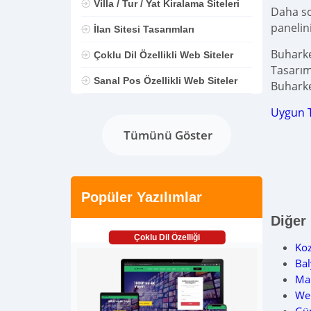
Villa / Tur / Yat Kiralama Siteleri
Daha son
panelin
İlan Sitesi Tasarımları
Buharke
Çoklu Dil Özellikli Web Siteler
Tasarım
Sanal Pos Özellikli Web Siteler
Buhark
Uygun 
Tümünü Göster
Popüler Yazılımlar
Diğer
Çoklu Dil Özelliği
Ko
Ba
Ma
Web