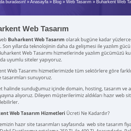
da buradasın! »
Anasayfa
»
Blog
»
Web Tasarım
»
Buharkent Web T
rkent Web Tasarım
web
Buharkent Web Tasarım
olarak bugüne kadar yüzlerce ti
k. Son yıllarda teknolojinin daha da gelişmesi ile yazılım g
Buharkent Web Tasarımı hizmetlerinde yazılım gücümüzü k
rda uyumlu siteler yapıyoruz.
nt Web Tasarımı hizmetlerimizde tüm sektörlere göre farklı,
e tasarımları sunuyoruz.
et halinde sunduğumuz içinde domain, hosting, tasarım ve 
yına alıyoruz. Dileyen müşterilerimiz aldıkları hazır web site
ebilirler.
ent Web Tasarım Hizmetleri
Ücreti Ne Kadardır?
emizin hazır site tasarımları sayfasında web site tasarım fi