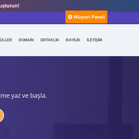
luşturun!
Müşteri Paneli
ÜLLER
DOMAİN
ORTAKLIK
BAYİLİK
İLETİŞİM
ime yaz ve başla.