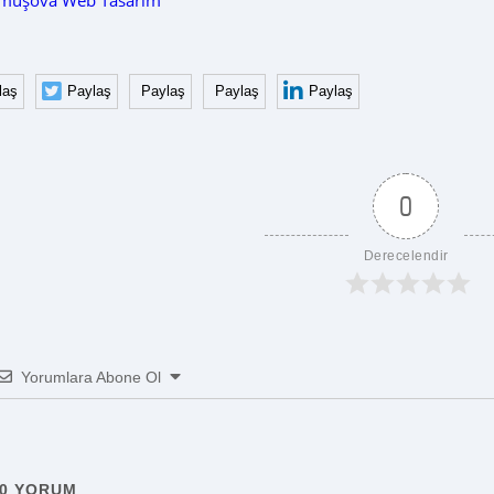
müşova Web Tasarım
laş
Paylaş
Paylaş
Paylaş
Paylaş
0
Derecelendir
Yorumlara Abone Ol
0
YORUM