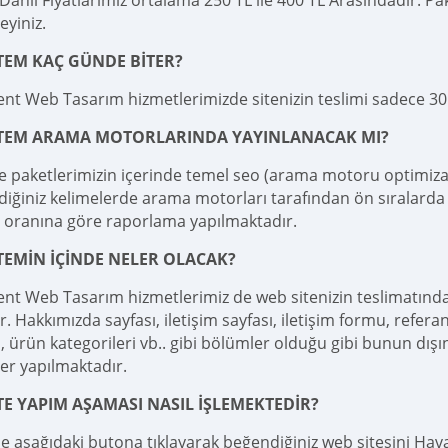
ahil Fiyatlarımız ortalama 250 TL ile 400 TL Arasındadır. Pake
teyiniz.
TEM KAÇ GÜNDE BİTER?
nt Web Tasarım hizmetlerimizde sitenizin teslimi sadece 3
İTEM ARAMA MOTORLARINDA YAYINLANACAK MI?
e paketlerimizin içerinde temel seo (arama motoru optimizas
diğiniz kelimelerde arama motorları tarafından ön sıralarda 
 oranına göre raporlama yapılmaktadır.
TEMİN İÇİNDE NELER OLACAK?
nt Web Tasarım hizmetlerimiz de web sitenizin teslimatınd
r. Hakkımızda sayfası, iletişim sayfası, iletişim formu, referan
 ürün kategorileri vb.. gibi bölümler olduğu gibi bunun dışı
er yapılmaktadır.
TE YAPIM AŞAMASI NASIL İŞLEMEKTEDİR?
le aşağıdaki butona tıklayarak beğendiğiniz web sitesini Haval