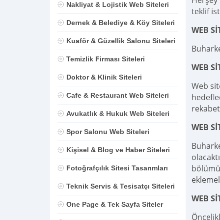
Herşey D
Nakliyat & Lojistik Web Siteleri
teklif is
Dernek & Belediye & Köy Siteleri
WEB Sİ
Kuaför & Güzellik Salonu Siteleri
Buharke
Temizlik Firması Siteleri
WEB S
Doktor & Klinik Siteleri
Web sit
Cafe & Restaurant Web Siteleri
hedefle
rekabet
Avukatlık & Hukuk Web Siteleri
WEB Sİ
Spor Salonu Web Siteleri
Buharke
Kişisel & Blog ve Haber Siteleri
olacaktı
bölümü,
Fotoğrafçılık Sitesi Tasarımları
eklemel
Teknik Servis & Tesisatçı Siteleri
WEB Sİ
One Page & Tek Sayfa Siteler
Öncelik