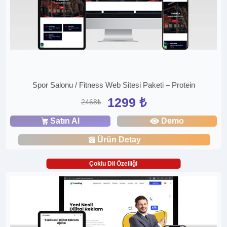
Spor Salonu / Fitness Web Sitesi Paketi – Protein
1299 ₺
2468₺
Satın Al
Demo
Ürün Detay
Çoklu Dil Özelliği