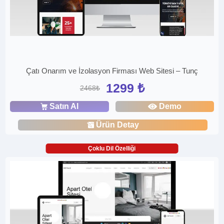
Çatı Onarım ve İzolasyon Firması Web Sitesi – Tunç
1299 ₺
2468₺
Satın Al
Demo
Ürün Detay
Çoklu Dil Özelliği