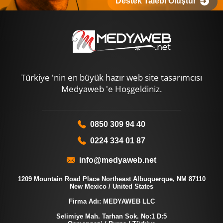
Destek Talebi Oluştur
Türkiye 'nin en büyük hazır web site tasarımcısı
Medyaweb 'e Hoşgeldiniz.
0850 309 94 40
0224 334 01 87
info@medyaweb.net
1209 Mountain Road Place Northeast Albuquerque, NM 87110
New Mexico / United States
Firma Adı: MEDYAWEB LLC
Selimiye Mah. Tarhan Sok. No:1 D:5