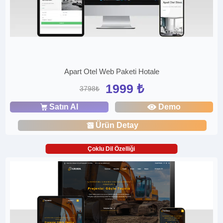
Apart Otel Web Paketi Hotale
1999 ₺
3798₺
Satın Al
Demo
Ürün Detay
Çoklu Dil Özelliği