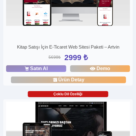
Kitap Satışı İçin E-Ticaret Web Sitesi Paketi – Artvin
2999 ₺
5698₺
Satın Al
Demo
Ürün Detay
Çoklu Dil Özelliği