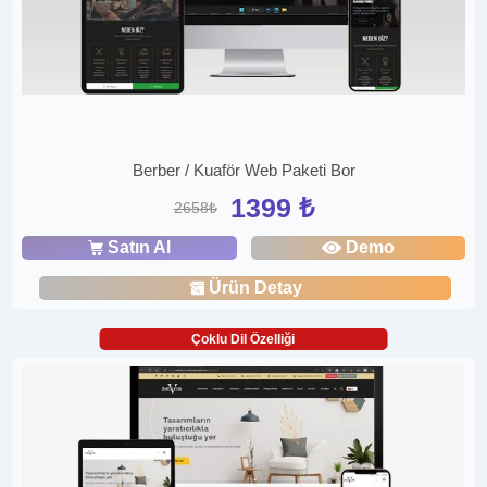
Berber / Kuaför Web Paketi Bor
1399 ₺
2658₺
Satın Al
Demo
Ürün Detay
Çoklu Dil Özelliği