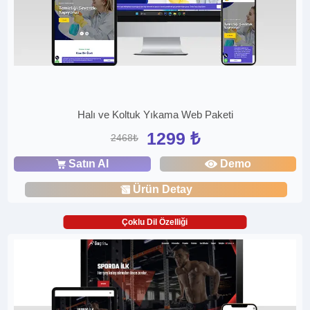
Halı ve Koltuk Yıkama Web Paketi
1299 ₺
2468₺
Satın Al
Demo
Ürün Detay
Çoklu Dil Özelliği