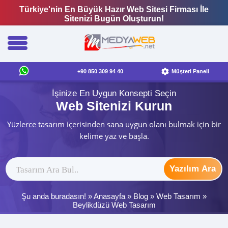
Türkiye'nin En Büyük Hazır Web Sitesi Firması İle
Sitenizi Bugün Oluşturun!
+90 850 309 94 40
Müşteri Paneli
İşinize En Uygun Konsepti Seçin
Web Sitenizi Kurun
Yüzlerce tasarım içerisinden sana uygun olanı bulmak için bir
kelime yaz ve başla.
Yazılım Ara
Şu anda buradasın! »
Anasayfa
»
Blog
»
Web Tasarım
»
Beylikdüzü Web Tasarım