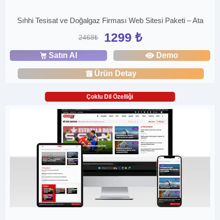
Sıhhi Tesisat ve Doğalgaz Firması Web Sitesi Paketi – Ata
1299 ₺
2468₺
Satın Al
Demo
Ürün Detay
Çoklu Dil Özelliği