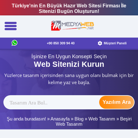
Türkiye'nin En Büyük Hazır Web Sitesi Firması İle
Sitenizi Bugün Oluşturun!
+90 850 309 94 40
Müşteri Paneli
İşinize En Uygun Konsepti Seçin
Web Sitenizi Kurun
Yüzlerce tasarım içerisinden sana uygun olanı bulmak için bir
kelime yaz ve başla.
Yazılım Ara
Şu anda buradasın! »
Anasayfa
»
Blog
»
Web Tasarım
»
Beşiri
Web Tasarım