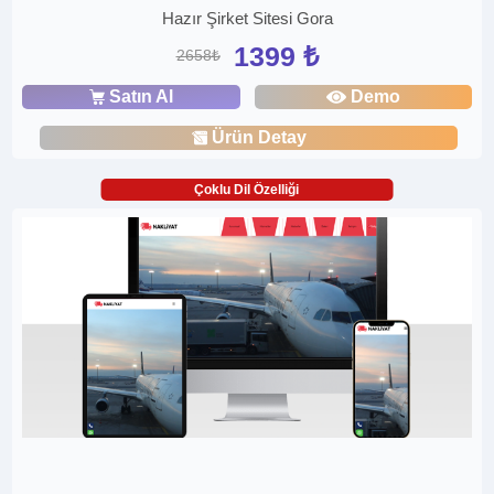
Hazır Şirket Sitesi Gora
1399 ₺
2658₺
Satın Al
Demo
Ürün Detay
Çoklu Dil Özelliği