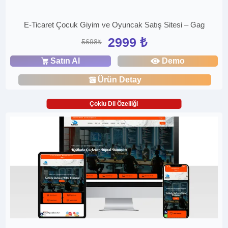
E-Ticaret Çocuk Giyim ve Oyuncak Satış Sitesi – Gag
2999 ₺
5698₺
Satın Al
Demo
Ürün Detay
Çoklu Dil Özelliği