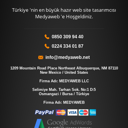
Türkiye 'nin en büyük hazır web site tasarımcısı
Medyaweb 'e Hoşgeldiniz.
0850 309 94 40
0224 334 01 87
info@medyaweb.net
1209 Mountain Road Place Northeast Albuquerque, NM 87110
New Mexico / United States
Firma Adı: MEDYAWEB LLC
Selimiye Mah. Tarhan Sok. No:1 D:5
Osmangazi / Bursa / Türkiye
Firma Adı: MEDYAWEB