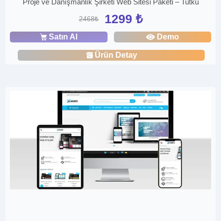
Proje ve Danışmanlık Şirketi Web Sitesi Paketi – Tutku
1299 ₺
2468₺
Satın Al
Demo
Ürün Detay