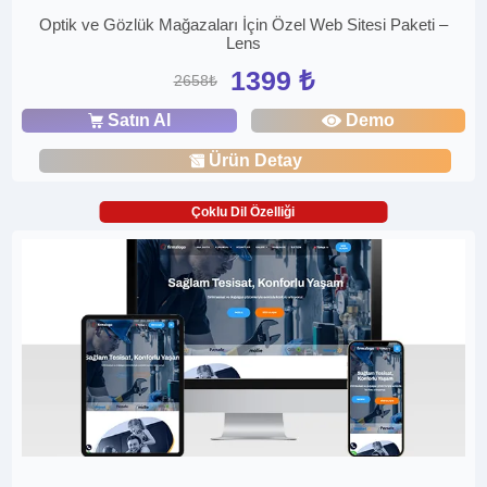
Optik ve Gözlük Mağazaları İçin Özel Web Sitesi Paketi –
Lens
1399 ₺
2658₺
Satın Al
Demo
Ürün Detay
Çoklu Dil Özelliği