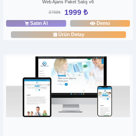
Web Ajans Paket Satış v6
1999 ₺
3798₺
Satın Al
Demo
Ürün Detay