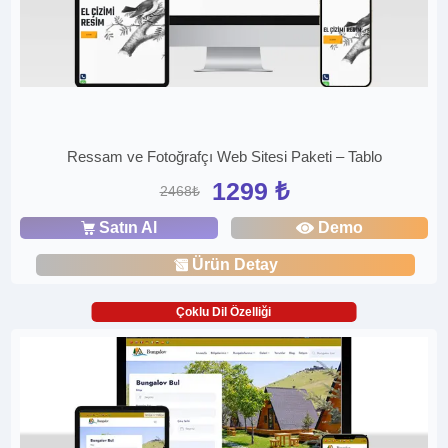
Ressam ve Fotoğrafçı Web Sitesi Paketi – Tablo
1299 ₺
2468₺
Satın Al
Demo
Ürün Detay
Çoklu Dil Özelliği