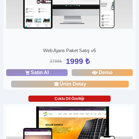
Web Ajans Paket Satış v6
1999 ₺
3798₺
Satın Al
Demo
Ürün Detay
Çoklu Dil Özelliği