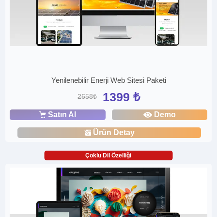
Yenilenebilir Enerji Web Sitesi Paketi
1399 ₺
2658₺
Satın Al
Demo
Ürün Detay
Çoklu Dil Özelliği