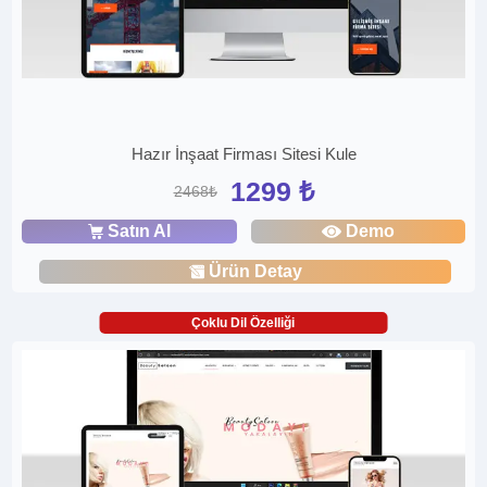
Hazır İnşaat Firması Sitesi Kule
1299 ₺
2468₺
Satın Al
Demo
Ürün Detay
Çoklu Dil Özelliği