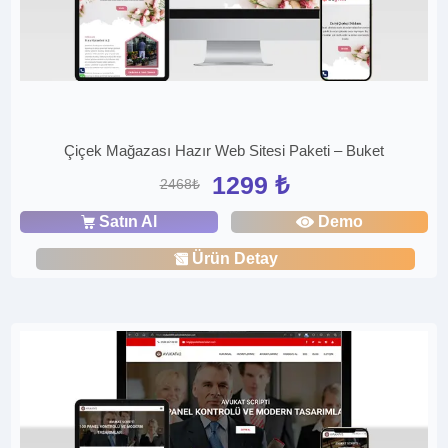
Çiçek Mağazası Hazır Web Sitesi Paketi – Buket
1299 ₺
2468₺
Satın Al
Demo
Ürün Detay