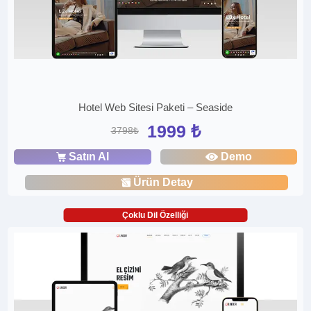
Hotel Web Sitesi Paketi – Seaside
1999 ₺
3798₺
Satın Al
Demo
Ürün Detay
Çoklu Dil Özelliği