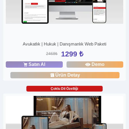
Avukatlık | Hukuk | Danışmanlık Web Paketi
1299 ₺
2468₺
Satın Al
Demo
Ürün Detay
Çoklu Dil Özelliği