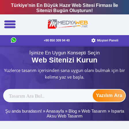
Türkiye'nin En Büyük Hazır Web Sitesi Firması İle
Sitenizi Bugün Oluşturun!
+90 850 309 94 40
Müşteri Paneli
İşinize En Uygun Konsepti Seçin
Web Sitenizi Kurun
Yüzlerce tasarım içerisinden sana uygun olanı bulmak için bir
kelime yaz ve başla.
Yazılım Ara
Şu anda buradasın! »
Anasayfa
»
Blog
»
Web Tasarım
»
Isparta
Aksu Web Tasarım