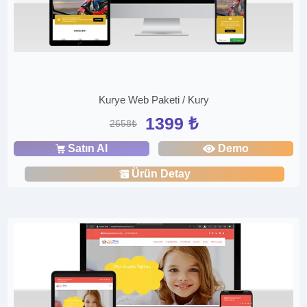
Kurye Web Paketi / Kury
1399 ₺
2658₺
Satın Al
Demo
Ürün Detay