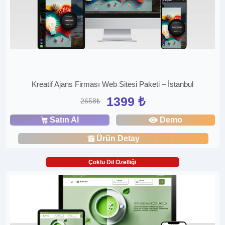
Kreatif Ajans Firması Web Sitesi Paketi – İstanbul
1399 ₺
2658₺
Satın Al
Demo
Ürün Detay
Çoklu Dil Özelliği