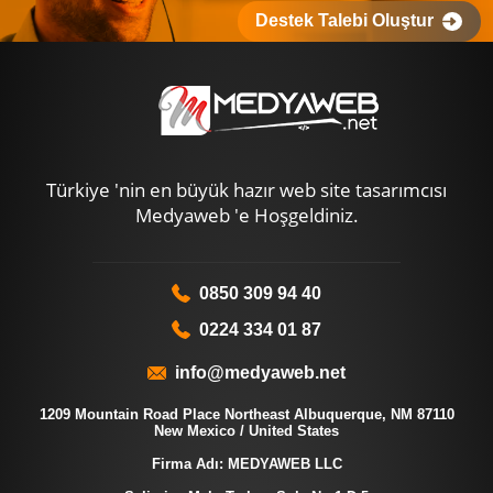
Destek Talebi Oluştur
Türkiye 'nin en büyük hazır web site tasarımcısı
Medyaweb 'e Hoşgeldiniz.
0850 309 94 40
0224 334 01 87
info@medyaweb.net
1209 Mountain Road Place Northeast Albuquerque, NM 87110
New Mexico / United States
Firma Adı: MEDYAWEB LLC