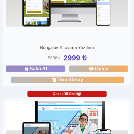
Bungalov Kiralama Yazılımı
2999 ₺
5698₺
Satın Al
Demo
Ürün Detay
Çoklu Dil Özelliği