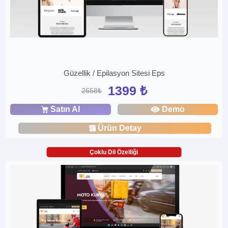
Güzellik / Epilasyon Sitesi Eps
1399 ₺
2658₺
Satın Al
Demo
Ürün Detay
Çoklu Dil Özelliği