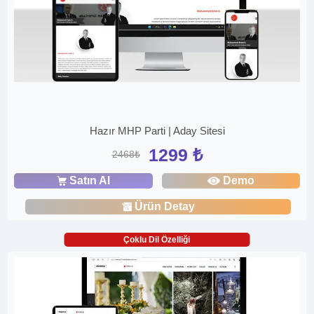
Hazır MHP Parti | Aday Sitesi
1299 ₺
2468₺
Satın Al
Demo
Ürün Detay
Çoklu Dil Özelliği