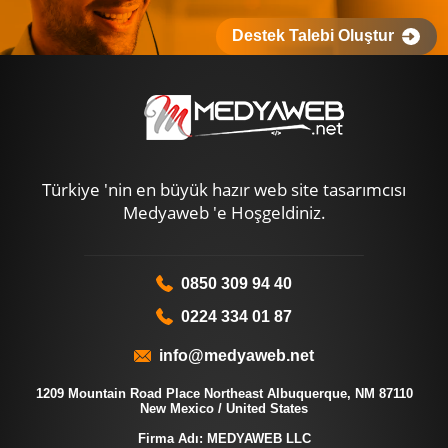
Destek Talebi Oluştur
Türkiye 'nin en büyük hazır web site tasarımcısı
Medyaweb 'e Hoşgeldiniz.
0850 309 94 40
0224 334 01 87
info@medyaweb.net
1209 Mountain Road Place Northeast Albuquerque, NM 87110
New Mexico / United States
Firma Adı: MEDYAWEB LLC