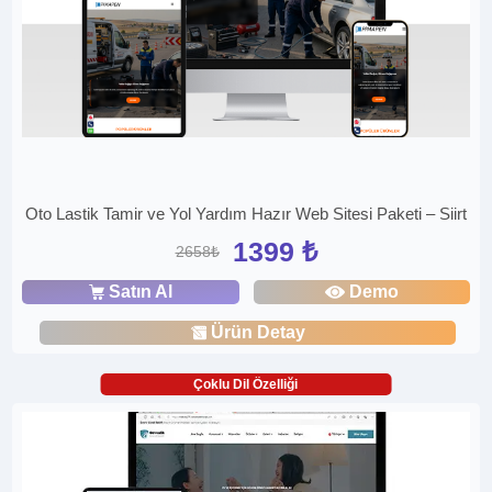
Oto Lastik Tamir ve Yol Yardım Hazır Web Sitesi Paketi – Siirt
1399 ₺
2658₺
Satın Al
Demo
Ürün Detay
Çoklu Dil Özelliği