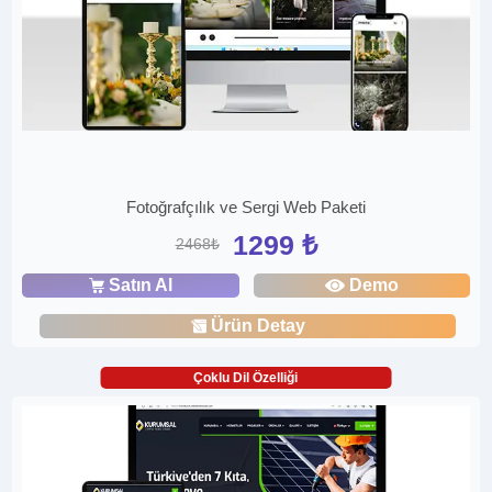
Fotoğrafçılık ve Sergi Web Paketi
1299 ₺
2468₺
Satın Al
Demo
Ürün Detay
Çoklu Dil Özelliği