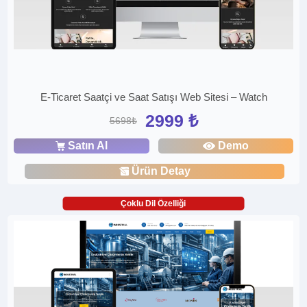
E-Ticaret Saatçi ve Saat Satışı Web Sitesi – Watch
2999 ₺
5698₺
Satın Al
Demo
Ürün Detay
Çoklu Dil Özelliği