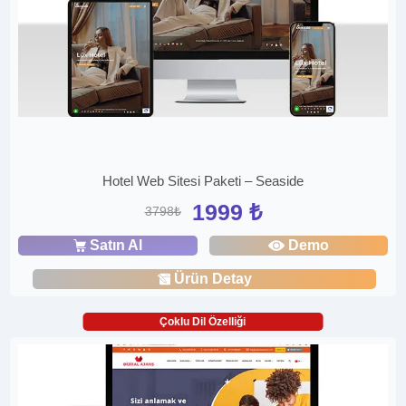
Hotel Web Sitesi Paketi – Seaside
1999 ₺
3798₺
Satın Al
Demo
Ürün Detay
Çoklu Dil Özelliği