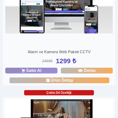
Alarm ve Kamera Web Paketi CCTV
1299 ₺
2468₺
Satın Al
Demo
Ürün Detay
Çoklu Dil Özelliği