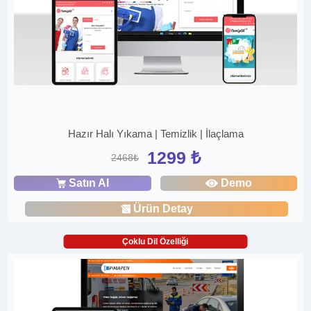
Hazır Halı Yıkama | Temizlik | İlaçlama
1299 ₺
2468₺
Satın Al
Demo
Ürün Detay
Çoklu Dil Özelliği