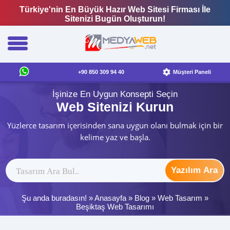
Türkiye'nin En Büyük Hazır Web Sitesi Firması İle
Sitenizi Bugün Oluşturun!
+90 850 309 94 40
Müşteri Paneli
İşinize En Uygun Konsepti Seçin
Web Sitenizi Kurun
Yüzlerce tasarım içerisinden sana uygun olanı bulmak için bir
kelime yaz ve başla.
Yazılım Ara
Şu anda buradasın! »
Anasayfa
»
Blog
»
Web Tasarım
»
Beşiktaş Web Tasarımı