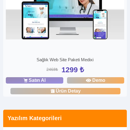
Sağlık Web Site Paketi Medixi
1299 ₺
2468₺
Satın Al
Demo
Ürün Detay
Yazılım Kategorileri