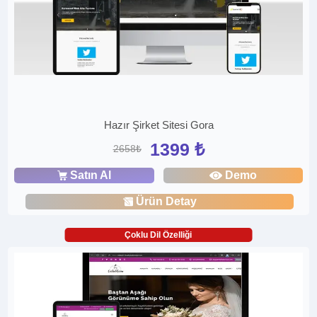
Hazır Şirket Sitesi Gora
1399 ₺
2658₺
Satın Al
Demo
Ürün Detay
Çoklu Dil Özelliği