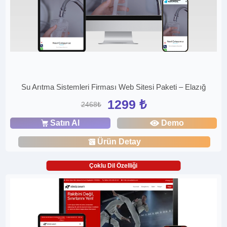
Su Arıtma Sistemleri Firması Web Sitesi Paketi – Elazığ
1299 ₺
2468₺
Satın Al
Demo
Ürün Detay
Çoklu Dil Özelliği