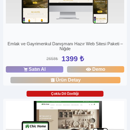
Emlak ve Gayrimenkul Danışmanı Hazır Web Sitesi Paketi –
Niğde
1399 ₺
2658₺
Satın Al
Demo
Ürün Detay
Çoklu Dil Özelliği