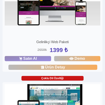
Gelinlikçi Web Paketi
1399 ₺
2658₺
Satın Al
Demo
Ürün Detay
Çoklu Dil Özelliği