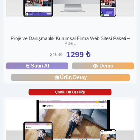
Proje ve Danışmanlık Kurumsal Firma Web Sitesi Paketi –
Yıldız
1299 ₺
2468₺
Satın Al
Demo
Ürün Detay
Çoklu Dil Özelliği