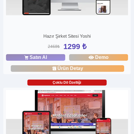
Hazır Şirket Sitesi Yoshi
1299 ₺
2468₺
Satın Al
Demo
Ürün Detay
Çoklu Dil Özelliği