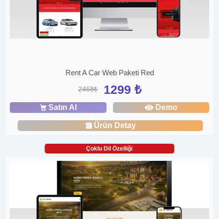
Rent A Car Web Paketi Red
1299 ₺
2468₺
Satın Al
Demo
Ürün Detay
Çoklu Dil Özelliği