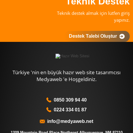
Teknik Destek
Teknik destek almak için lütfen giriş
yapınız.
Destek Talebi Oluştur
Türkiye 'nin en büyük hazır web site tasarımcısı
Medyaweb 'e Hoşgeldiniz.
0850 309 94 40
0224 334 01 87
info@medyaweb.net
1209 Mountain Road Place Northeast Albuquerque, NM 87110