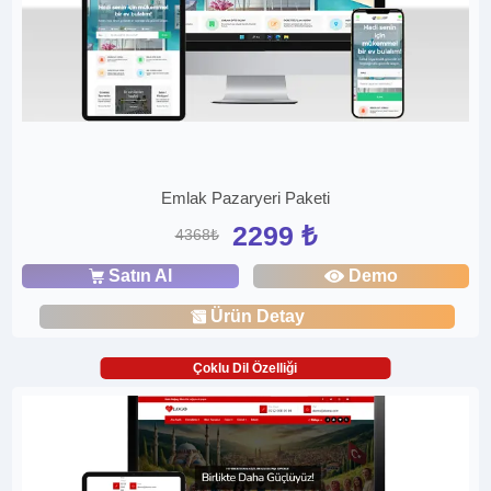
Emlak Pazaryeri Paketi
2299 ₺
4368₺
Satın Al
Demo
Ürün Detay
Çoklu Dil Özelliği