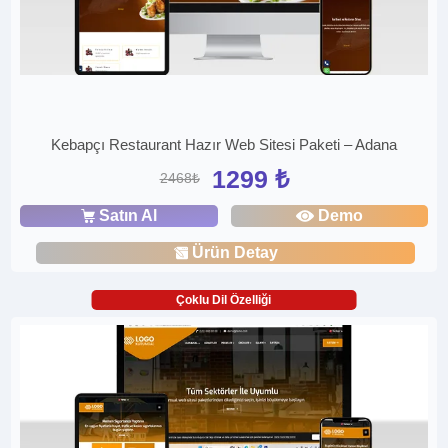
Kebapçı Restaurant Hazır Web Sitesi Paketi – Adana
1299 ₺
2468₺
Satın Al
Demo
Ürün Detay
Çoklu Dil Özelliği