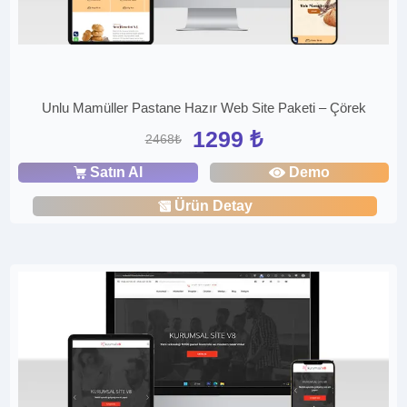
Unlu Mamüller Pastane Hazır Web Site Paketi – Çörek
1299 ₺
2468₺
Satın Al
Demo
Ürün Detay