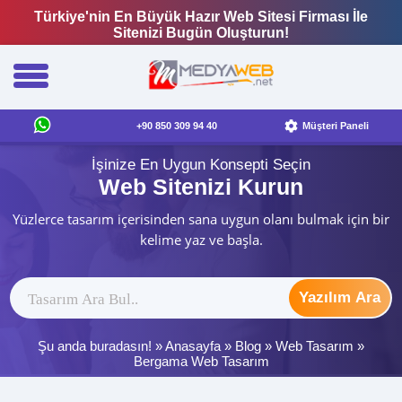
Türkiye'nin En Büyük Hazır Web Sitesi Firması İle
Sitenizi Bugün Oluşturun!
+90 850 309 94 40
Müşteri Paneli
İşinize En Uygun Konsepti Seçin
Web Sitenizi Kurun
Yüzlerce tasarım içerisinden sana uygun olanı bulmak için bir
kelime yaz ve başla.
Yazılım Ara
Şu anda buradasın! »
Anasayfa
»
Blog
»
Web Tasarım
»
Bergama Web Tasarım