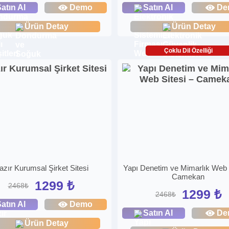
atın Al
Demo
Satın Al
De
Ürün Detay
Ürün Detay
Çoklu Dil Özelliği
azır Kurumsal Şirket Sitesi
Yapı Denetim ve Mimarlık Web S
Camekan
1299 ₺
2468₺
1299 ₺
2468₺
atın Al
Demo
Satın Al
De
Ürün Detay