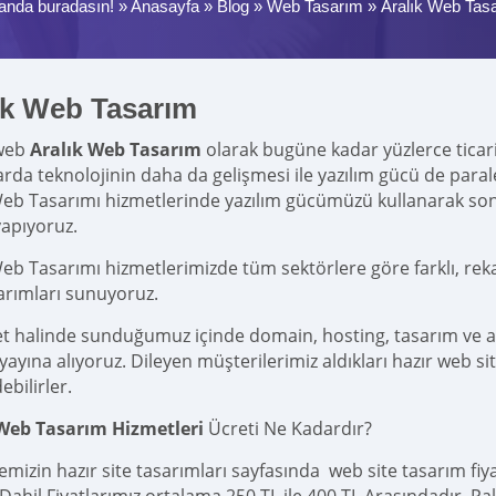
anda buradasın! »
Anasayfa
»
Blog
»
Web Tasarım
»
Aralık Web Tas
ık Web Tasarım
web
Aralık Web Tasarım
olarak bugüne kadar yüzlerce ticari v
larda teknolojinin daha da gelişmesi ile yazılım gücü de par
Web Tasarımı hizmetlerinde yazılım gücümüzü kullanarak s
yapıyoruz.
Web Tasarımı hizmetlerimizde tüm sektörlere göre farklı, rek
sarımları sunuyoruz.
et halinde sunduğumuz içinde domain, hosting, tasarım ve 
yına alıyoruz. Dileyen müşterilerimiz aldıkları hazır web site
ebilirler.
 Web Tasarım Hizmetleri
Ücreti Ne Kadardır?
emizin hazır site tasarımları sayfasında web site tasarım fi