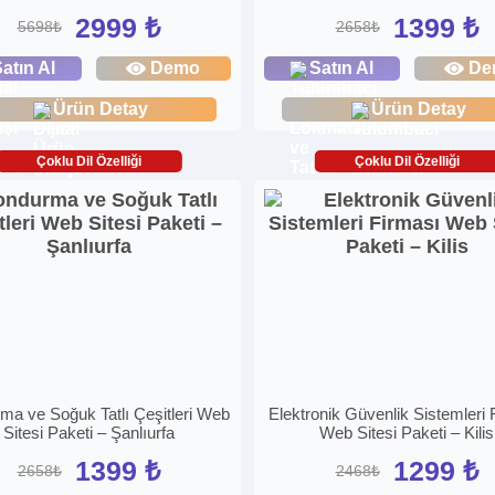
2999 ₺
1399 ₺
5698₺
2658₺
atın Al
Demo
Satın Al
De
Ürün Detay
Ürün Detay
Çoklu Dil Özelliği
Çoklu Dil Özelliği
ma ve Soğuk Tatlı Çeşitleri Web
Elektronik Güvenlik Sistemleri 
Sitesi Paketi – Şanlıurfa
Web Sitesi Paketi – Kilis
1399 ₺
1299 ₺
2658₺
2468₺