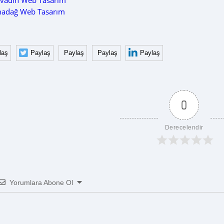
lvadin Web Tasarım
madağ Web Tasarım
laş
Paylaş
Paylaş
Paylaş
Paylaş
0
Derecelendir
Yorumlara Abone Ol