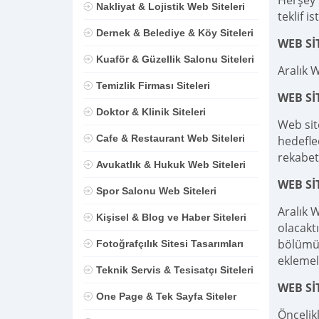
Herşey D
Nakliyat & Lojistik Web Siteleri
teklif is
Dernek & Belediye & Köy Siteleri
WEB Sİ
Kuaför & Güzellik Salonu Siteleri
Aralık 
Temizlik Firması Siteleri
WEB S
Doktor & Klinik Siteleri
Web sit
Cafe & Restaurant Web Siteleri
hedefle
rekabet
Avukatlık & Hukuk Web Siteleri
WEB Sİ
Spor Salonu Web Siteleri
Aralık 
Kişisel & Blog ve Haber Siteleri
olacaktı
bölümü,
Fotoğrafçılık Sitesi Tasarımları
eklemel
Teknik Servis & Tesisatçı Siteleri
WEB Sİ
One Page & Tek Sayfa Siteler
Öncelik