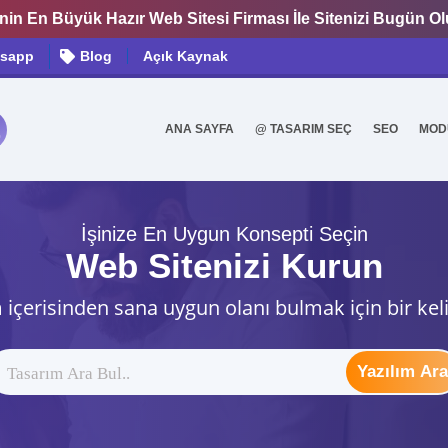
nin En Büyük Hazır Web Sitesi Firması İle Sitenizi Bugün O
sapp
Blog
Açık Kaynak
ANA SAYFA
@ TASARIM SEÇ
SEO
MOD
0
İşinize En Uygun Konsepti Seçin
Web Sitenizi Kurun
 içerisinden sana uygun olanı bulmak için bir kel
Yazılım Ara