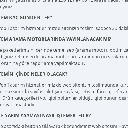
ahil Fiyatlarımız ortalama 250 TL ile 400 TL Arasındadır. Pake
teyiniz.
TEM KAÇ GÜNDE BİTER?
Web Tasarım hizmetlerimizde sitenizin teslimi sadece 30 da
İTEM ARAMA MOTORLARINDA YAYINLANACAK MI?
e paketlerimizin içerinde temel seo (arama motoru optimizas
diğiniz kelimelerde arama motorları tarafından ön sıralarda 
 oranına göre raporlama yapılmaktadır.
TEMİN İÇİNDE NELER OLACAK?
Web Tasarım hizmetlerimiz de web sitenizin teslimatında ku
r. Hakkımızda sayfası, iletişim sayfası, iletişim formu, referan
 ürün kategorileri vb.. gibi bölümler olduğu gibi bunun dışı
er yapılmaktadır.
TE YAPIM AŞAMASI NASIL İŞLEMEKTEDİR?
le aşağıdaki butona tıklayarak beğendiğiniz web sitesini Haval