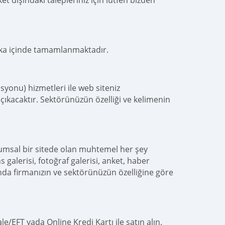
t dışındaki talepleriniz için lütfen bizden
kika içinde tamamlanmaktadır.
yonu) hizmetleri ile web siteniz
çıkacaktır. Sektörünüzün özelliği ve kelimenin
rumsal bir sitede olan muhtemel her şey
s galerisi, fotoğraf galerisi, anket, haber
nda firmanızın ve sektörünüzün özelliğine göre
e/EFT yada Online Kredi Kartı ile satın alın.