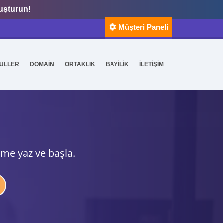
luşturun!
Müşteri Paneli
ÜLLER
DOMAİN
ORTAKLIK
BAYİLİK
İLETİŞİM
ime yaz ve başla.