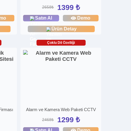
1399 ₺
2658₺
mo
Satın Al
Demo
Ürün Detay
Çoklu Dil Özelliği
Firması
Alarm ve Kamera Web Paketi CCTV
1299 ₺
2468₺
Satın Al
Demo