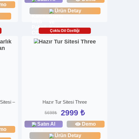
mo
Ürün Detay
Çoklu Dil Özelliği
itesi –
Hazır Tur Sitesi Three
2999 ₺
5698₺
Satın Al
Demo
mo
Ürün Detay