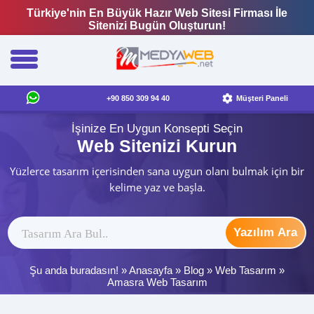
Türkiye'nin En Büyük Hazır Web Sitesi Firması İle
Sitenizi Bugün Oluşturun!
+90 850 309 94 40
Müşteri Paneli
İşinize En Uygun Konsepti Seçin
Web Sitenizi Kurun
Yüzlerce tasarım içerisinden sana uygun olanı bulmak için bir
kelime yaz ve başla.
Yazılım Ara
Şu anda buradasın! »
Anasayfa
»
Blog
»
Web Tasarım
»
Amasra Web Tasarım