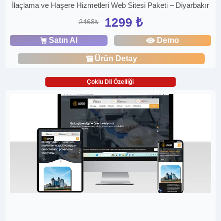
İlaçlama ve Haşere Hizmetleri Web Sitesi Paketi – Diyarbakır
1299 ₺
2468₺
Satın Al
Demo
Ürün Detay
Çoklu Dil Özelliği