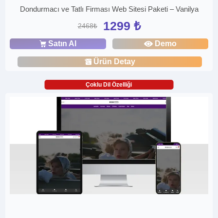
Dondurmacı ve Tatlı Firması Web Sitesi Paketi – Vanilya
1299 ₺
2468₺
Satın Al
Demo
Ürün Detay
Çoklu Dil Özelliği