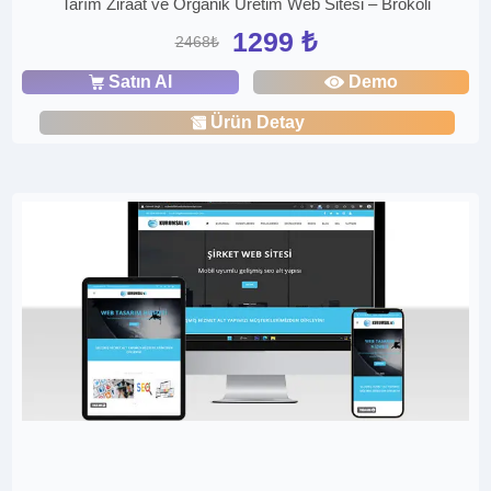
Tarım Ziraat ve Organik Üretim Web Sitesi – Brokoli
1299 ₺
2468₺
Satın Al
Demo
Ürün Detay