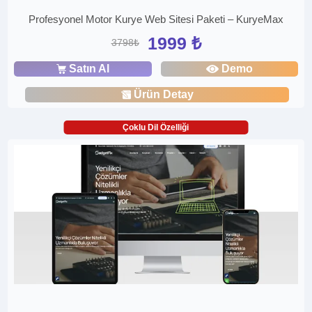
Profesyonel Motor Kurye Web Sitesi Paketi – KuryeMax
1999 ₺
3798₺
Satın Al
Demo
Ürün Detay
Çoklu Dil Özelliği