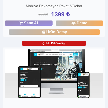
Mobilya Dekorasyon Paketi VDekor
1399 ₺
2658₺
Satın Al
Demo
Ürün Detay
Çoklu Dil Özelliği