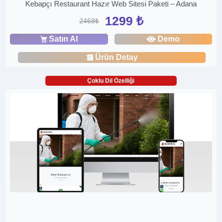
Kebapçı Restaurant Hazır Web Sitesi Paketi – Adana
1299 ₺
2468₺
Satın Al
Demo
Ürün Detay
Çoklu Dil Özelliği