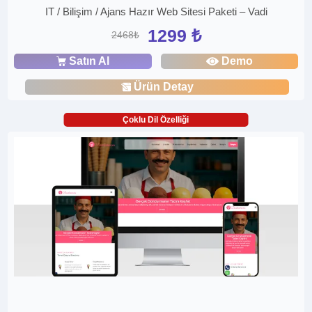
IT / Bilişim / Ajans Hazır Web Sitesi Paketi – Vadi
1299 ₺
2468₺
Satın Al
Demo
Ürün Detay
Çoklu Dil Özelliği