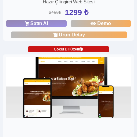
Hazır Çilingirci Web Sitesi
1299 ₺
2468₺
Satın Al
Demo
Ürün Detay
Çoklu Dil Özelliği