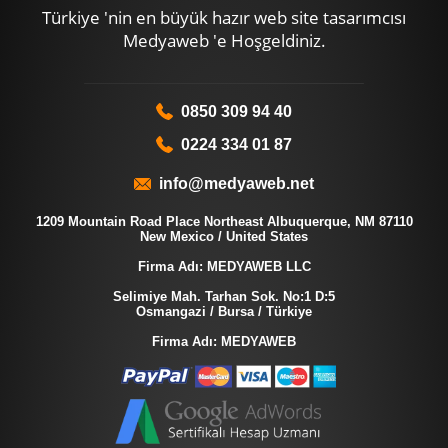
Türkiye 'nin en büyük hazır web site tasarımcısı
Medyaweb 'e Hoşgeldiniz.
0850 309 94 40
0224 334 01 87
info@medyaweb.net
1209 Mountain Road Place Northeast Albuquerque, NM 87110
New Mexico / United States
Firma Adı: MEDYAWEB LLC
Selimiye Mah. Tarhan Sok. No:1 D:5
Osmangazi / Bursa / Türkiye
Firma Adı: MEDYAWEB