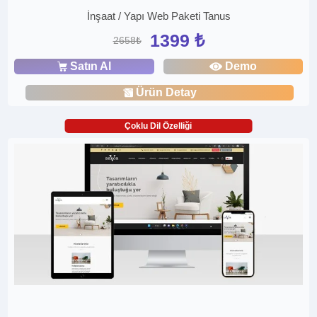
İnşaat / Yapı Web Paketi Tanus
1399 ₺
2658₺
Satın Al
Demo
Ürün Detay
Çoklu Dil Özelliği