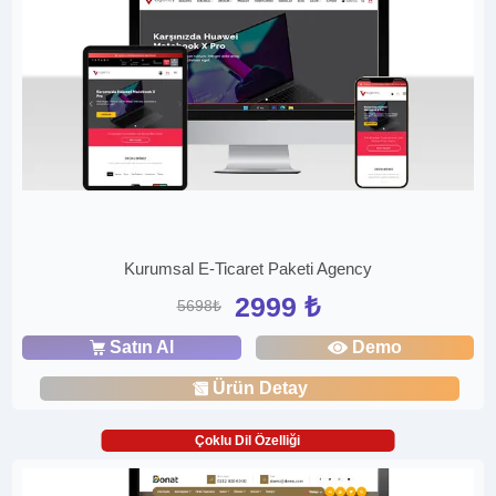
Kurumsal E-Ticaret Paketi Agency
2999 ₺
5698₺
Satın Al
Demo
Ürün Detay
Çoklu Dil Özelliği