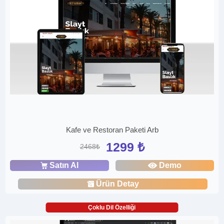
Kafe ve Restoran Paketi Arb
1299 ₺
2468₺
Satın Al
Demo
Ürün Detay
Çoklu Dil Özelliği