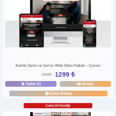
Kombi Tamir ve Servis Web Sitesi Paketi – Çorum
1299 ₺
2468₺
Satın Al
Demo
Ürün Detay
Çoklu Dil Özelliği