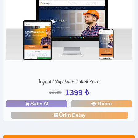
İnşaat / Yapı Web Paketi Yako
1399 ₺
2658₺
Satın Al
Demo
Ürün Detay