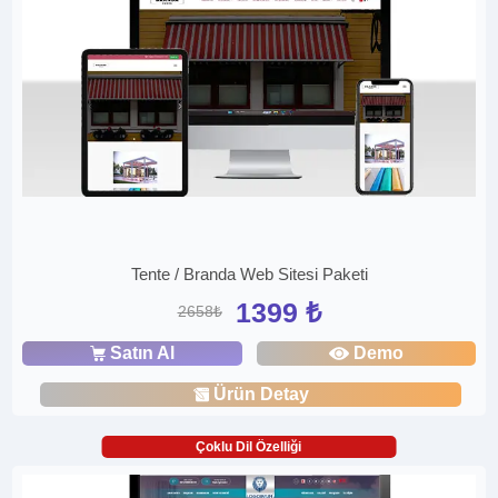
Tente / Branda Web Sitesi Paketi
1399 ₺
2658₺
Satın Al
Demo
Ürün Detay
Çoklu Dil Özelliği