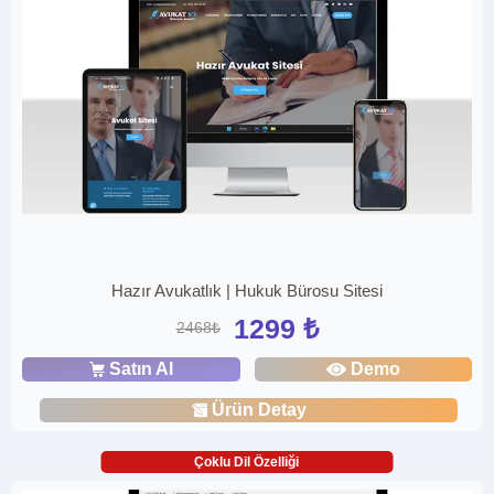
Hazır Avukatlık | Hukuk Bürosu Sitesi
1299 ₺
2468₺
Satın Al
Demo
Ürün Detay
Çoklu Dil Özelliği