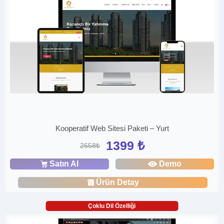
Kooperatif Web Sitesi Paketi – Yurt
1399 ₺
2658₺
Satın Al
Demo
Ürün Detay
Çoklu Dil Özelliği