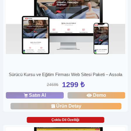
Sürücü Kursu ve Eğitim Firması Web Sitesi Paketi – Assola
1299 ₺
2468₺
Satın Al
Demo
Ürün Detay
Çoklu Dil Özelliği