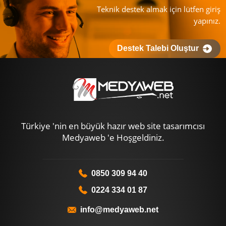
Teknik destek almak için lütfen giriş
yapınız.
Destek Talebi Oluştur
Türkiye 'nin en büyük hazır web site tasarımcısı
Medyaweb 'e Hoşgeldiniz.
0850 309 94 40
0224 334 01 87
info@medyaweb.net