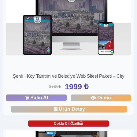
Şehir , Köy Tanıtım ve Belediye Web Sitesi Paketi – City
1999 ₺
3798₺
Satın Al
Demo
Ürün Detay
Çoklu Dil Özelliği