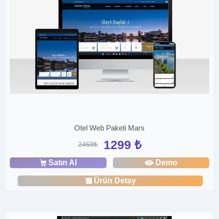
Otel Web Paketi Mars
1299 ₺
2468₺
Satın Al
Demo
Ürün Detay