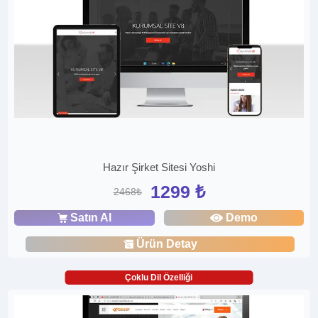
Hazır Şirket Sitesi Yoshi
1299 ₺
2468₺
Satın Al
Demo
Ürün Detay
Çoklu Dil Özelliği