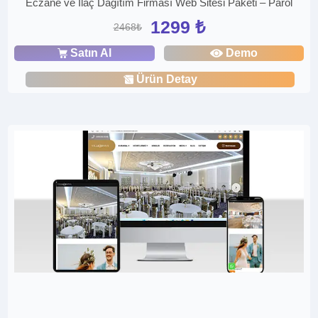
Eczane ve İlaç Dağıtım Firması Web Sitesi Paketi – Parol
1299 ₺
2468₺
Satın Al
Demo
Ürün Detay