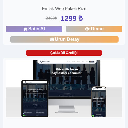
Emlak Web Paketi Rize
1299 ₺
2468₺
Satın Al
Demo
Ürün Detay
Çoklu Dil Özelliği