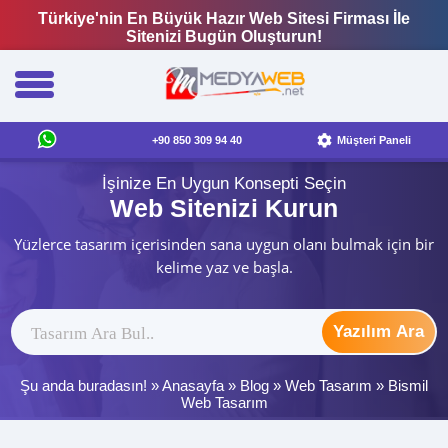
Türkiye'nin En Büyük Hazır Web Sitesi Firması İle
Sitenizi Bugün Oluşturun!
+90 850 309 94 40
Müşteri Paneli
İşinize En Uygun Konsepti Seçin
Web Sitenizi Kurun
Yüzlerce tasarım içerisinden sana uygun olanı bulmak için bir
kelime yaz ve başla.
Yazılım Ara
Şu anda buradasın! »
Anasayfa
»
Blog
»
Web Tasarım
»
Bismil
Web Tasarım