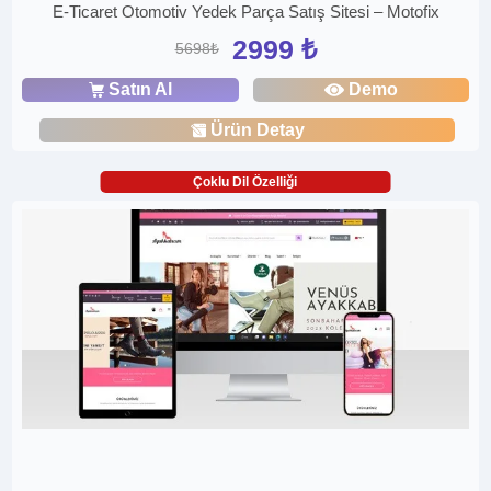
E-Ticaret Otomotiv Yedek Parça Satış Sitesi – Motofix
2999 ₺
5698₺
Satın Al
Demo
Ürün Detay
Çoklu Dil Özelliği