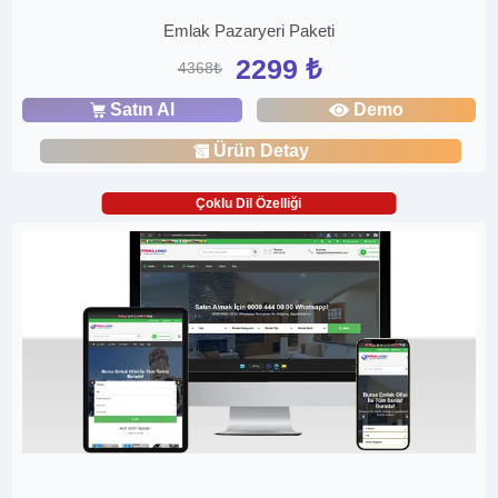
Emlak Pazaryeri Paketi
2299 ₺
4368₺
Satın Al
Demo
Ürün Detay
Çoklu Dil Özelliği