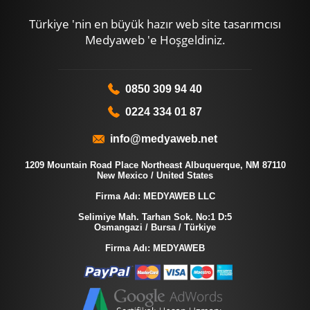
Türkiye 'nin en büyük hazır web site tasarımcısı
Medyaweb 'e Hoşgeldiniz.
0850 309 94 40
0224 334 01 87
info@medyaweb.net
1209 Mountain Road Place Northeast Albuquerque, NM 87110
New Mexico / United States
Firma Adı: MEDYAWEB LLC
Selimiye Mah. Tarhan Sok. No:1 D:5
Osmangazi / Bursa / Türkiye
Firma Adı: MEDYAWEB