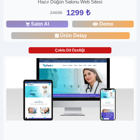
Hazır Düğün Salonu Web Sitesi
1299 ₺
2468₺
Satın Al
Demo
Ürün Detay
Çoklu Dil Özelliği