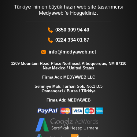
Türkiye 'nin en büyük hazır web site tasarımcısı
Medyaweb 'e Hoşgeldiniz.
0850 309 94 40
0224 334 01 87
info@medyaweb.net
1209 Mountain Road Place Northeast Albuquerque, NM 87110
New Mexico / United States
Firma Adı: MEDYAWEB LLC
Selimiye Mah. Tarhan Sok. No:1 D:5
Osmangazi / Bursa / Türkiye
Firma Adı: MEDYAWEB