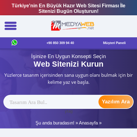
Türkiye'nin En Büyük Hazır Web Sitesi Firması İle
Sitenizi Bugün Oluşturun!
+90 850 309 94 40
Müşteri Paneli
İşinize En Uygun Konsepti Seçin
Web Sitenizi Kurun
Yüzlerce tasarım içerisinden sana uygun olanı bulmak için bir
kelime yaz ve başla.
Yazılım Ara
ytag
Şu anda buradasın! »
Anasayfa
»