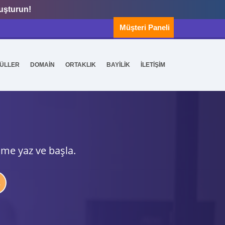
luşturun!
Müşteri Paneli
ÜLLER
DOMAİN
ORTAKLIK
BAYİLİK
İLETİŞİM
ime yaz ve başla.