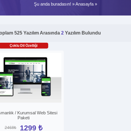
Şu anda buradasın! »
Anasayfa
»
oplam 525 Yazılım Arasında
2
Yazılım Bulundu
Çoklu Dil Özelliği
manlık / Kurumsal Web Sitesi
Paketi
1299 ₺
2468₺