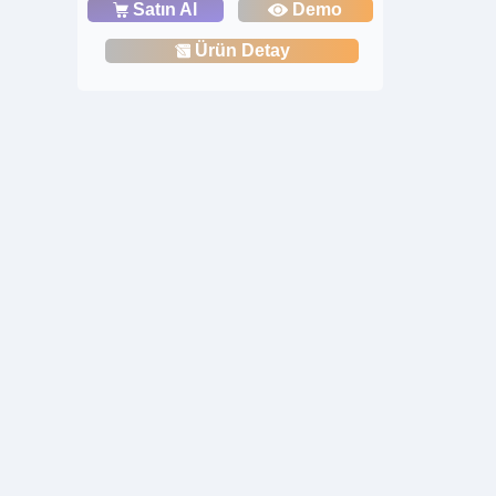
Satın Al
Demo
Ürün Detay