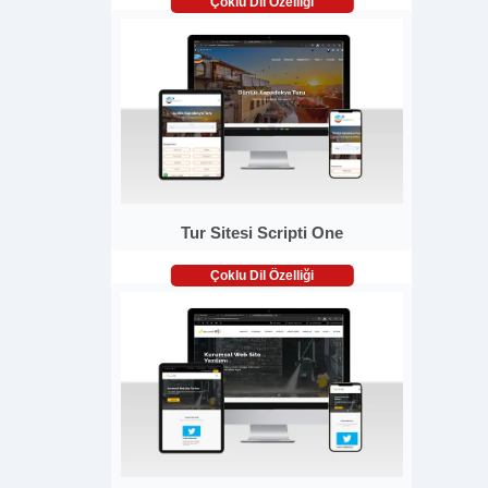
Çoklu Dil Özelliği
Tur Sitesi Scripti One
Çoklu Dil Özelliği