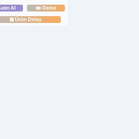
atın Al
Demo
Ürün Detay