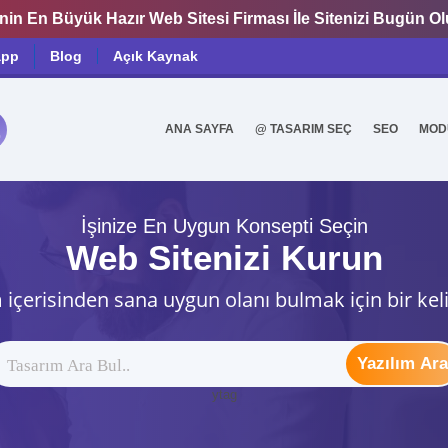
nin En Büyük Hazır Web Sitesi Firması İle Sitenizi Bugün O
app
Blog
Açık Kaynak
ANA SAYFA
@ TASARIM SEÇ
SEO
MOD
0
İşinize En Uygun Konsepti Seçin
Web Sitenizi Kurun
 içerisinden sana uygun olanı bulmak için bir kel
Yazılım Ara
ytag