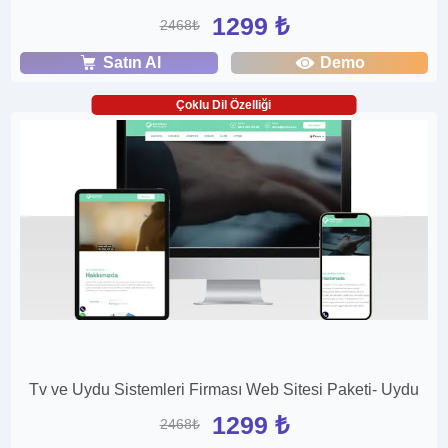
1299 ₺
2468₺
Satın Al
Demo
Çoklu Dil Özelliği
Tv ve Uydu Sistemleri Firması Web Sitesi Paketi- Uydu
1299 ₺
2468₺