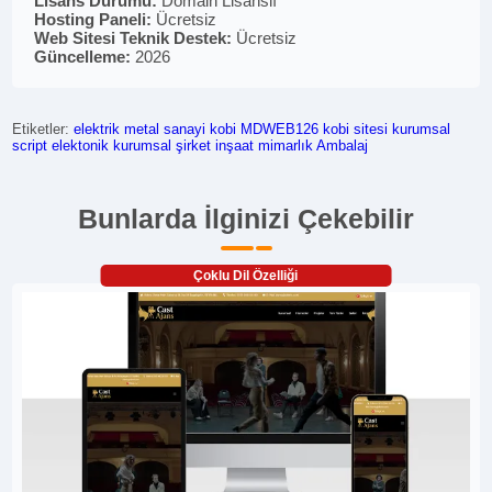
Lisans Durumu:
Domain Lisanslı
Hosting Paneli:
Ücretsiz
Web Sitesi Teknik Destek:
Ücretsiz
Güncelleme:
2026
Etiketler:
elektrik
metal
sanayi
kobi
MDWEB126
kobi sitesi
kurumsal
script
elektonik
kurumsal
şirket
inşaat
mimarlık
Ambalaj
Bunlarda İlginizi Çekebilir
Çoklu Dil Özelliği