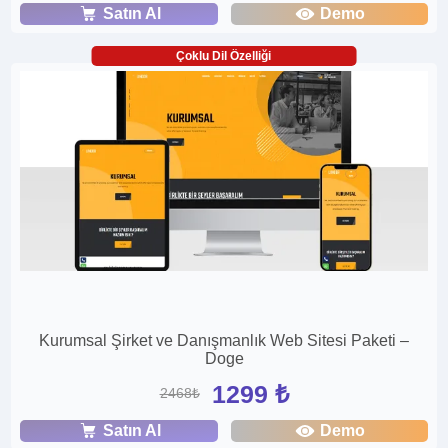
Satın Al
Demo
Çoklu Dil Özelliği
Kurumsal Şirket ve Danışmanlık Web Sitesi Paketi –
Doge
1299 ₺
2468₺
Satın Al
Demo