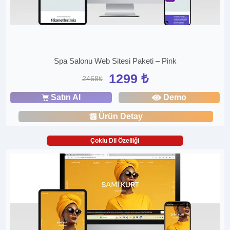
Spa Salonu Web Sitesi Paketi – Pink
1299 ₺
2468₺
Satın Al
Demo
Ürün Detay
Çoklu Dil Özelliği