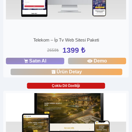
Telekom – İp Tv Web Sitesi Paketi
1399 ₺
2658₺
Satın Al
Demo
Ürün Detay
Çoklu Dil Özelliği