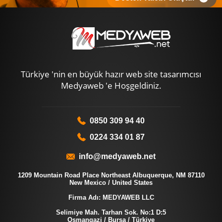
Türkiye 'nin en büyük hazır web site tasarımcısı
Medyaweb 'e Hoşgeldiniz.
0850 309 94 40
0224 334 01 87
info@medyaweb.net
1209 Mountain Road Place Northeast Albuquerque, NM 87110
New Mexico / United States
Firma Adı: MEDYAWEB LLC
Selimiye Mah. Tarhan Sok. No:1 D:5
Osmangazi / Bursa / Türkiye