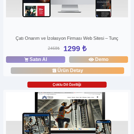
Çatı Onarım ve İzolasyon Firması Web Sitesi – Tunç
1299 ₺
2468₺
Satın Al
Demo
Ürün Detay
Çoklu Dil Özelliği