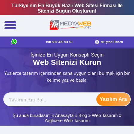
Türkiye'nin En Büyük Hazır Web Sitesi Firması İle
Sitenizi Bugün Oluşturun!
+90 850 309 94 40
Müşteri Paneli
İşinize En Uygun Konsepti Seçin
Web Sitenizi Kurun
Yüzlerce tasarım içerisinden sana uygun olanı bulmak için bir
kelime yaz ve başla.
Yazılım Ara
Şu anda buradasın! »
Anasayfa
»
Blog
»
Web Tasarım
»
Yağlıdere Web Tasarım