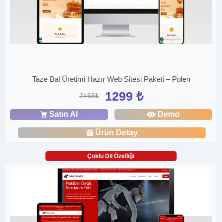
Taze Bal Üretimi Hazır Web Sitesi Paketi – Polen
1299 ₺
2468₺
Satın Al
Demo
Ürün Detay
Çoklu Dil Özelliği