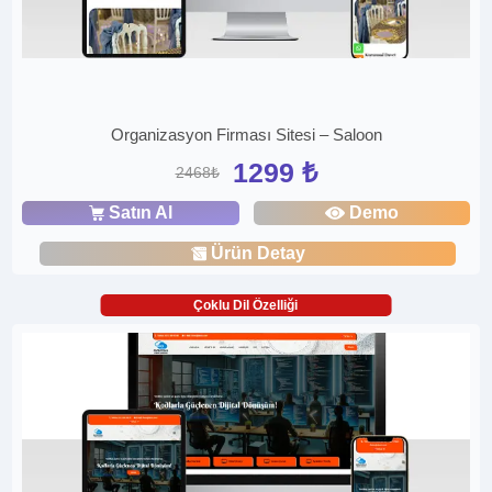
Organizasyon Firması Sitesi – Saloon
1299 ₺
2468₺
Satın Al
Demo
Ürün Detay
Çoklu Dil Özelliği