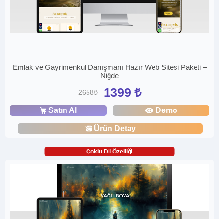
Emlak ve Gayrimenkul Danışmanı Hazır Web Sitesi Paketi –
Niğde
1399 ₺
2658₺
Satın Al
Demo
Ürün Detay
Çoklu Dil Özelliği