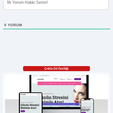
0
YORUM
Çoklu Dil Özelliği