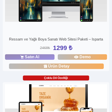
Ressam ve Yağlı Boya Sanatı Web Sitesi Paketi – Isparta
1299 ₺
2468₺
Satın Al
Demo
Ürün Detay
Çoklu Dil Özelliği