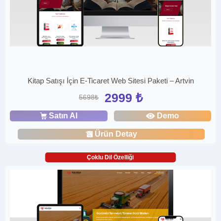
Kitap Satışı İçin E-Ticaret Web Sitesi Paketi – Artvin
2999 ₺
5698₺
Satın Al
Demo
Ürün Detay
Çoklu Dil Özelliği