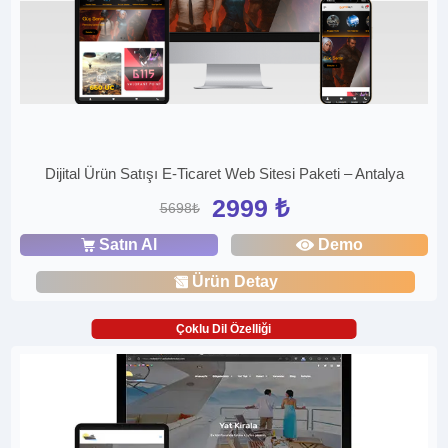
Dijital Ürün Satışı E-Ticaret Web Sitesi Paketi – Antalya
2999 ₺
5698₺
Satın Al
Demo
Ürün Detay
Çoklu Dil Özelliği