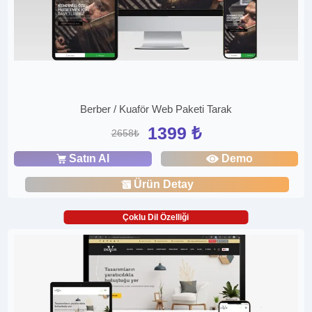
Berber / Kuaför Web Paketi Tarak
1399 ₺
2658₺
Satın Al
Demo
Ürün Detay
Çoklu Dil Özelliği