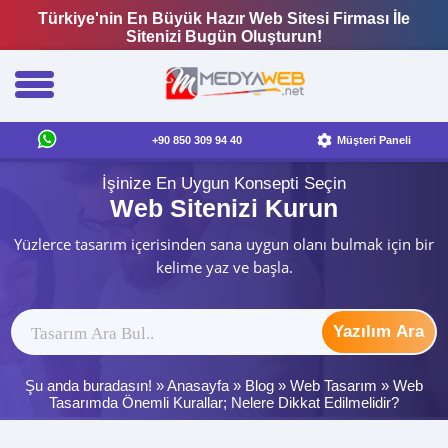
Türkiye'nin En Büyük Hazır Web Sitesi Firması İle
Sitenizi Bugün Oluşturun!
+90 850 309 94 40
Müşteri Paneli
İşinize En Uygun Konsepti Seçin
Web Sitenizi Kurun
Yüzlerce tasarım içerisinden sana uygun olanı bulmak için bir
kelime yaz ve başla.
Yazılım Ara
Şu anda buradasın! »
Anasayfa
»
Blog
»
Web Tasarım
»
Web
Tasarımda Önemli Kurallar; Nelere Dikkat Edilmelidir?