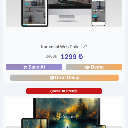
Kurumsal Web Paketi v7
1299 ₺
2468₺
Satın Al
Demo
Ürün Detay
Çoklu Dil Özelliği