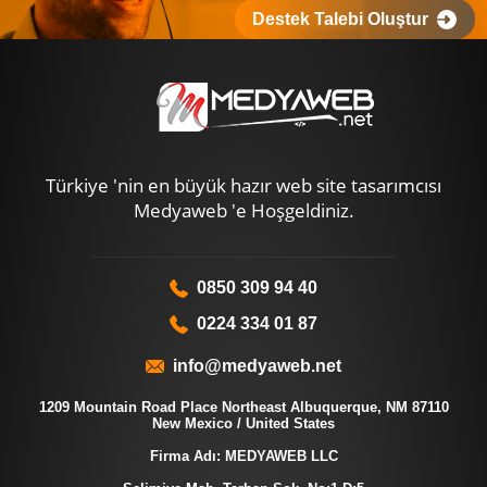
Destek Talebi Oluştur
Türkiye 'nin en büyük hazır web site tasarımcısı
Medyaweb 'e Hoşgeldiniz.
0850 309 94 40
0224 334 01 87
info@medyaweb.net
1209 Mountain Road Place Northeast Albuquerque, NM 87110
New Mexico / United States
Firma Adı: MEDYAWEB LLC