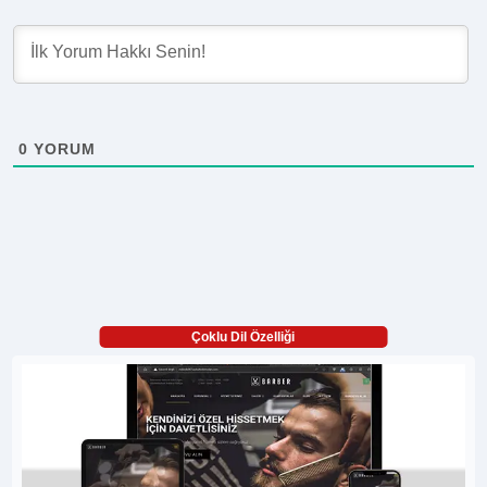
0
YORUM
Çoklu Dil Özelliği