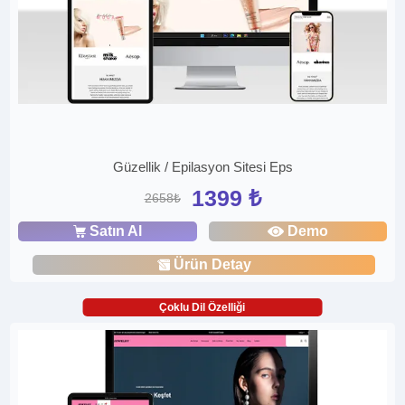
Güzellik / Epilasyon Sitesi Eps
1399 ₺
2658₺
Satın Al
Demo
Ürün Detay
Çoklu Dil Özelliği