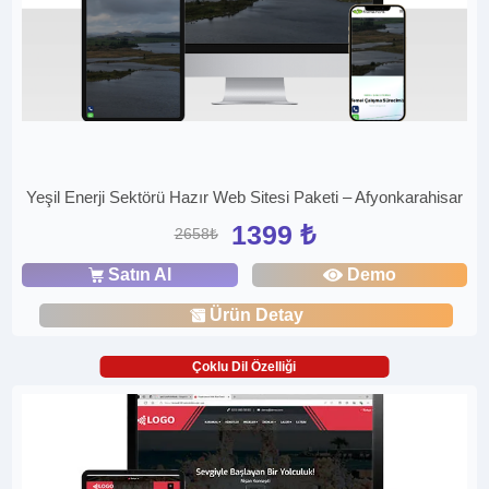
Yeşil Enerji Sektörü Hazır Web Sitesi Paketi – Afyonkarahisar
1399 ₺
2658₺
Satın Al
Demo
Ürün Detay
Çoklu Dil Özelliği