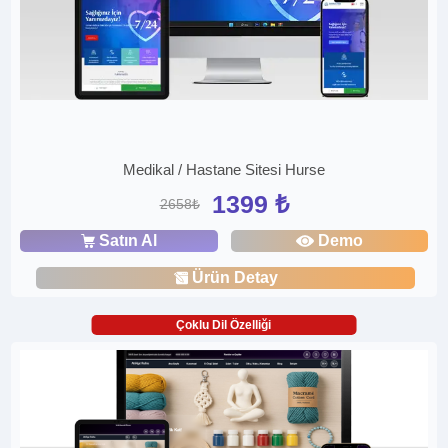
Medikal / Hastane Sitesi Hurse
1399 ₺
2658₺
Satın Al
Demo
Ürün Detay
Çoklu Dil Özelliği