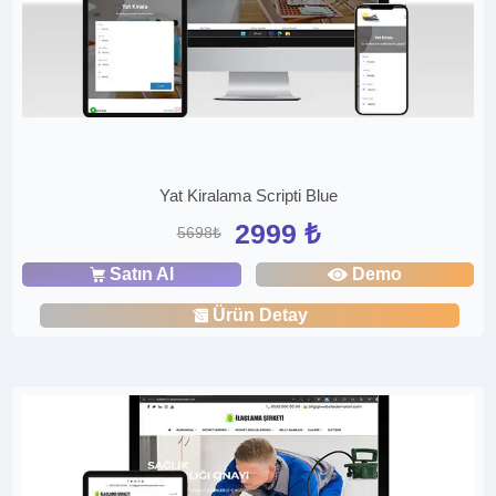
Yat Kiralama Scripti Blue
2999 ₺
5698₺
Satın Al
Demo
Ürün Detay