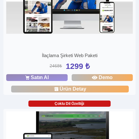
İlaçlama Şirketi Web Paketi
1299 ₺
2468₺
Satın Al
Demo
Ürün Detay
Çoklu Dil Özelliği