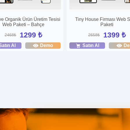
ve Organik Ürün Üretim Tesisi
Tiny House Firması Web Si
Web Paketi – Bahçe
Paketi
1299 ₺
1399 ₺
2468₺
2658₺
Satın Al
Demo
Satın Al
D