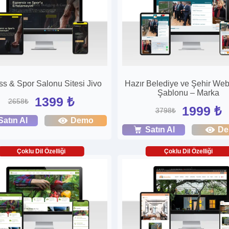
ss & Spor Salonu Sitesi Jivo
Hazır Belediye ve Şehir Web
Şablonu – Marka
1399 ₺
2658₺
1999 ₺
3798₺
Satın Al
Demo
Satın Al
D
Çoklu Dil Özelliği
Çoklu Dil Özelliği