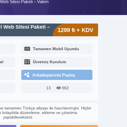
 Web Sitesi Paketi – Valem
i Web Sitesi Paketi –
1299 ₺ + KDV
Tamamen Mobil Uyumlu
el
Ücretsiz Kurulum
Arkadaşlarınla Paylaş
13
962
ve tamamen Türkçe altyapı ile hazırlanmıştır. Hiçbir
le kolaylıkla düzenleme, ekleme ve çıkartma
yapabileceksiniz.