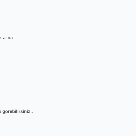
ex alma
 görebilirsiniz..