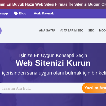
nin En Büyük Hazır Web Sitesi Firması İle Sitenizi Bugün O
sapp
Blog
Açık Kaynak
ANA SAYFA
@ TASARIM SEÇ
SEO
MOD
0
İşinize En Uygun Konsepti Seçin
Web Sitenizi Kurun
 içerisinden sana uygun olanı bulmak için bir kel
Yazılım Ara