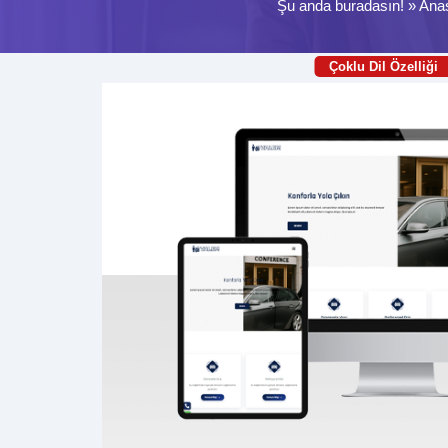
Şu anda buradasın! »
Ana
Çoklu Dil Özelliği