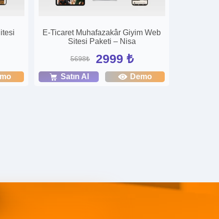
tesi
E-Ticaret Muhafazakâr Giyim Web
Sitesi Paketi – Nisa
2999 ₺
5698₺
emo
Satın Al
Demo