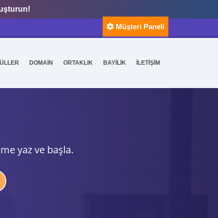
luşturun!
Müşteri Paneli
ÜLLER
DOMAİN
ORTAKLIK
BAYİLİK
İLETİŞİM
ime yaz ve başla.