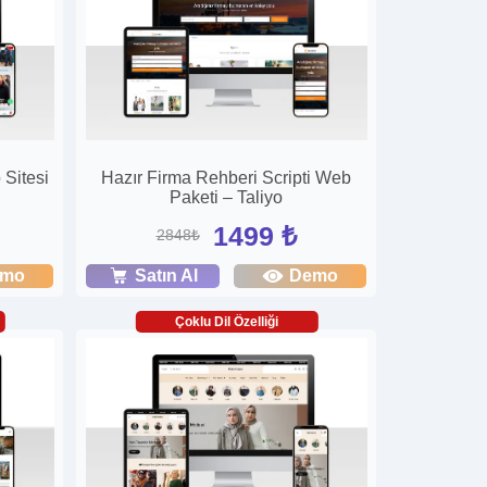
 Sitesi
Hazır Firma Rehberi Scripti Web
Paketi – Taliyo
1499 ₺
2848₺
emo
Satın Al
Demo
Çoklu Dil Özelliği