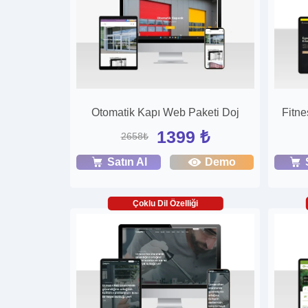
Otomatik Kapı Web Paketi Doj
Fitne
1399 ₺
2658₺
Satın Al
Demo
Çoklu Dil Özelliği