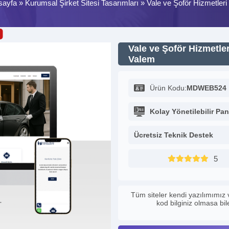
sayfa
»
Kurumsal Şirket Sitesi Tasarımları
»
Vale ve Şoför Hizmetleri
Vale ve Şoför Hizmetler
Valem
Ürün Kodu:
MDWEB524
Kolay Yönetilebilir Pan
Ücretsiz Teknik Destek
5
Tüm siteler kendi yazılımımız 
kod bilginiz olmasa bi