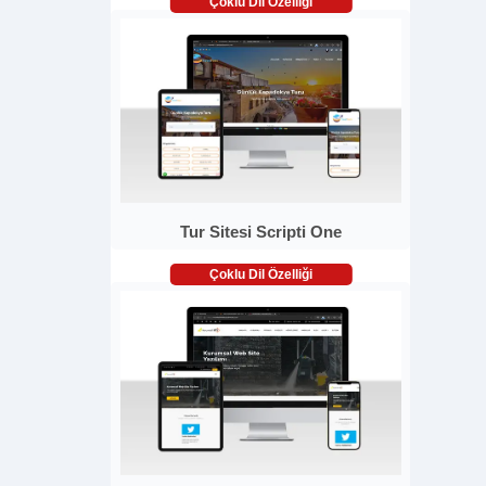
Çoklu Dil Özelliği
Tur Sitesi Scripti One
Çoklu Dil Özelliği