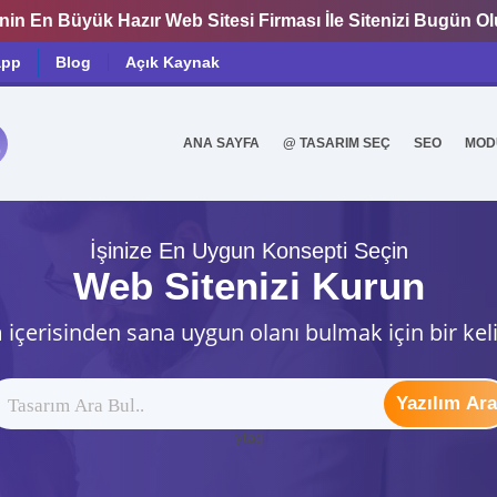
nin En Büyük Hazır Web Sitesi Firması İle Sitenizi Bugün O
app
Blog
Açık Kaynak
ANA SAYFA
@ TASARIM SEÇ
SEO
MOD
0
İşinize En Uygun Konsepti Seçin
Web Sitenizi Kurun
 içerisinden sana uygun olanı bulmak için bir kel
Yazılım Ara
ytag