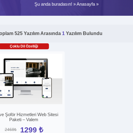
Şu anda buradasın! »
Anasayfa
»
oplam 525 Yazılım Arasında
1
Yazılım Bulundu
Çoklu Dil Özelliği
ve Şoför Hizmetleri Web Sitesi
Paketi – Valem
1299 ₺
2468₺