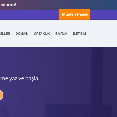
luşturun!
Müşteri Paneli
ÜLLER
DOMAİN
ORTAKLIK
BAYİLİK
İLETİŞİM
ime yaz ve başla.