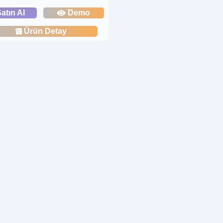
atın Al
Demo
Ürün Detay