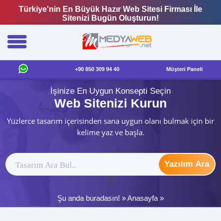
Türkiye'nin En Büyük Hazır Web Sitesi Firması İle
Sitenizi Bugün Oluşturun!
+90 850 309 94 40
Müşteri Paneli
İşinize En Uygun Konsepti Seçin
Web Sitenizi Kurun
Yüzlerce tasarım içerisinden sana uygun olanı bulmak için bir
kelime yaz ve başla.
Yazılım Ara
ytag
Şu anda buradasın! »
Anasayfa
»