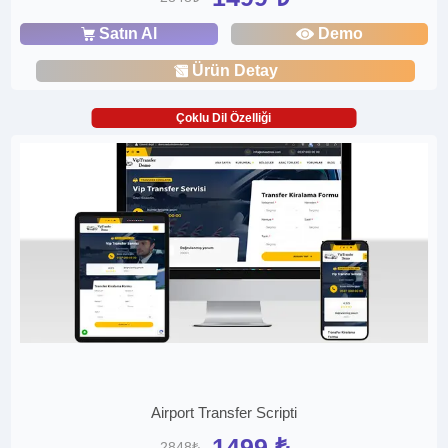
Satın Al
Demo
Ürün Detay
Çoklu Dil Özelliği
Airport Transfer Scripti
1499 ₺
2848₺