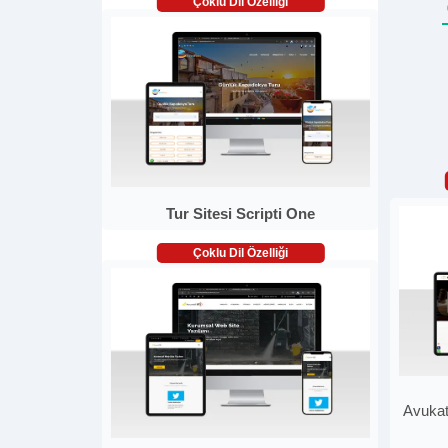
Çoklu Dil Özelliği
Tur Sitesi Scripti One
Çoklu Dil Özelliği
Avukat