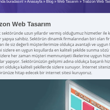
nda buradasın! »
Anasayfa
»
Blog
»
Web Tasarım
»
Trabzon Web Ta
zon Web Tasarım
t sektöründe uzun yıllardır vermiş olduğumuz hizmetler ile
r yapıya sahibiz. Sektörün dinamik firmalarından biri olan
rı ile siz değerli müşterilerimize oldukça avantajlı ve uygun 
ini sizlere en uygun koşullarda en kaliteli şekilde sunma söz
sizlere her zaman müşteri memnuniyeti ilkelerine uygun hizme
lar yapıyor. Sektörünüzün gelişimi adına oldukça başarılı h
ri oldukça kaliteli şekillerde sizlere sunuyor. İnternet siteni
örünüze hitap edecek bir internet sitesi kuruyoruz.