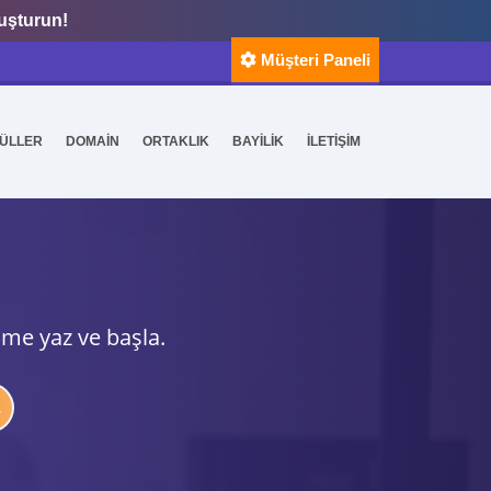
luşturun!
Müşteri Paneli
ÜLLER
DOMAİN
ORTAKLIK
BAYİLİK
İLETİŞİM
ime yaz ve başla.