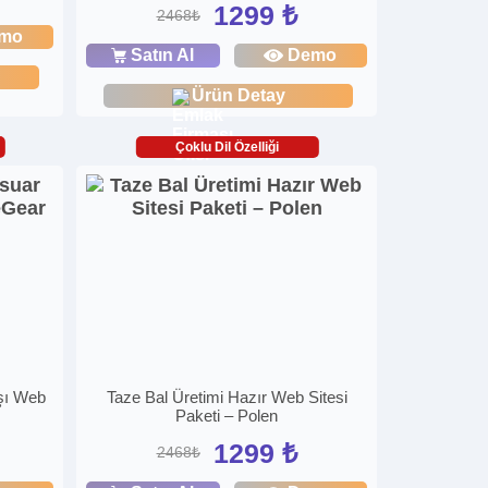
1299 ₺
2468₺
mo
Satın Al
Demo
Ürün Detay
Çoklu Dil Özelliği
ışı Web
Taze Bal Üretimi Hazır Web Sitesi
Paketi – Polen
1299 ₺
2468₺