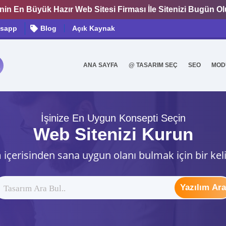
nin En Büyük Hazır Web Sitesi Firması İle Sitenizi Bugün O
sapp
Blog
Açık Kaynak
ANA SAYFA
@ TASARIM SEÇ
SEO
MOD
0
İşinize En Uygun Konsepti Seçin
Web Sitenizi Kurun
 içerisinden sana uygun olanı bulmak için bir kel
Yazılım Ara