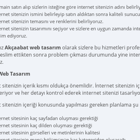
ain satın alıp sizlerin isteğine göre internet sitenizin adını belirli
ernet sitenizin ismini belirleyip satın aldıktan sonra kaliteli sun
ernet sitenizin temasını ve renklerini belirliyoruz.
ernet sitenizin tasarımını seçiyor ve sizlere en uygun zamanda intern
lim ediyoruz.
ız
Akçaabat web tasarım
olarak sizlere bu hizmetleri profe
 teslim ettikten sonra problem çıkması durumunda yine inter
z.
 Web Tasarım
 sitenizin içerik kısmı oldukça önemlidir. İnternet sitenizin içe
riyor ve her detayı kontrol ederek internet sitenizi tasarlıyo
t sitenizin içeriği konusunda yapılması gereken planlama şu 
ernet sitesinin kaç sayfadan oluşması gerektiği
ernet sitesinin kaç dilden oluşması gerektiği
ernet sitesinin görselleri ve metinlerinin kalitesi
ernet sitesinin menü bölümünün kaç kategoriden oluşacağı