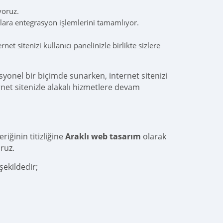
yoruz.
uculara entegrasyon işlemlerini tamamlıyor.
et sitenizi kullanıcı panelinizle birlikte sizlere
syonel bir biçimde sunarken, internet sitenizi
net sitenizle alakalı hizmetlere devam
riğinin titizliğine
Araklı web tasarım
olarak
ruz.
şekildedir;