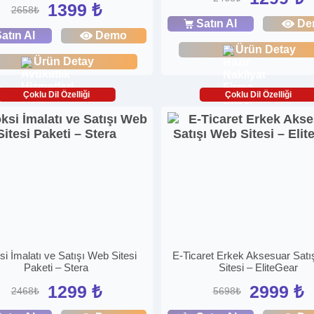
1399 ₺
2658₺
Satın Al
De
atın Al
Demo
Ürün Detay
Ürün Detay
Çoklu Dil Özelliği
Çoklu Dil Özelliği
i İmalatı ve Satışı Web Sitesi
E-Ticaret Erkek Aksesuar Sat
Paketi – Stera
Sitesi – EliteGear
1299 ₺
2999 ₺
2468₺
5698₺