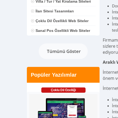
Villa / Tur / Yat Kiralama Siteleri
Dom
İlan Sitesi Tasarımları
İnt
İnt
Çoklu Dil Özellikli Web Siteler
İnt
tes
Sanal Pos Özellikli Web Siteler
Firmam
sizlere
Tümünü Göster
ediyoru
Araklı
İnternet
Popüler Yazılımlar
önem ve
İnterne
Çoklu Dil Özelliği
İnt
İnt
İnt
İnt