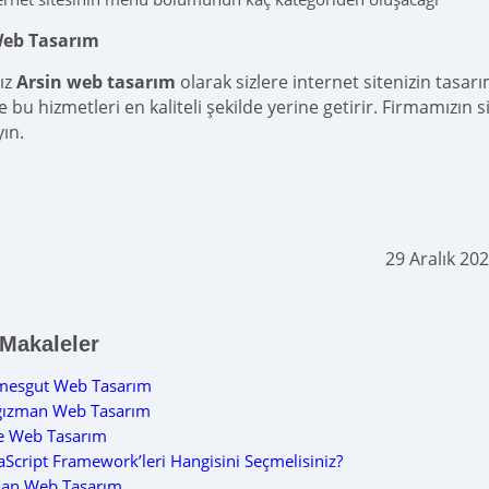
Web Tasarım
ız
Arsin web tasarım
olarak sizlere internet sitenizin tasa
e bu hizmetleri en kaliteli şekilde yerine getirir. Firmamızı
yın.
29 Aralık 20
 Makaleler
imesgut Web Tasarım
ğızman Web Tasarım
e Web Tasarım
aScript Framework’leri Hangisini Seçmelisiniz?
şan Web Tasarım