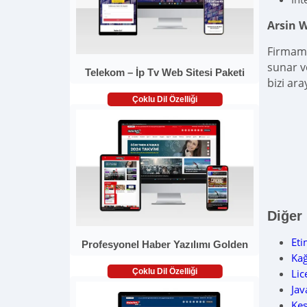
Arsin 
Firmam
sunar v
Telekom – İp Tv Web Sitesi Paketi
bizi ara
Çoklu Dil Özelliği
Diğer
Et
Profesyonel Haber Yazılımı Golden
Ka
Çoklu Dil Özelliği
Lic
Jav
Ke