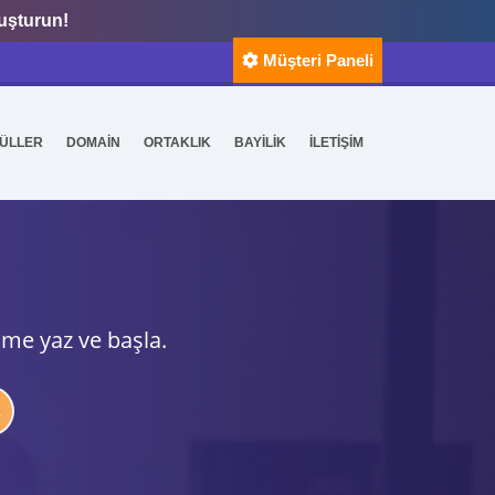
luşturun!
Müşteri Paneli
ÜLLER
DOMAİN
ORTAKLIK
BAYİLİK
İLETİŞİM
ime yaz ve başla.