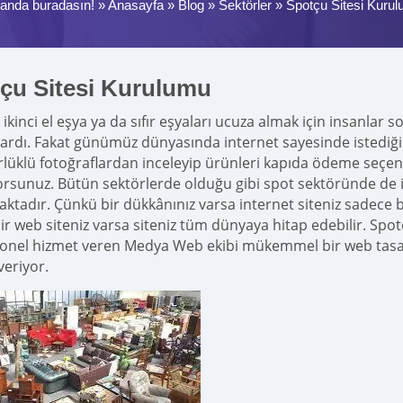
anda buradasın! »
Anasayfa
»
Blog
»
Sektörler
»
Spotçu Sitesi Kuru
çu Sitesi Kurulumu
ikinci el eşya ya da sıfır eşyaları ucuza almak için insanlar s
rdı. Fakat günümüz dünyasında internet sayesinde istediği
lüklü fotoğraflardan inceleyip ürünleri kapıda ödeme seçene
yorsunuz. Bütün sektörlerde olduğu gibi spot sektöründe de i
ktadır. Çünkü bir dükkânınız varsa internet siteniz sadece
ir web siteniz varsa siteniz tüm dünyaya hitap edebilir. Spo
onel hizmet veren Medya Web ekibi mükemmel bir web tasarım s
veriyor.