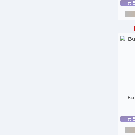
S
Bun
S