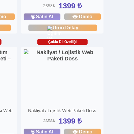
1399 ₺
2658₺
mo
Satın Al
Demo
Ürün Detay
Çoklu Dil Özelliği
sı Web
Nakliyat / Lojistik Web Paketi Doss
1399 ₺
2658₺
Satın Al
Demo