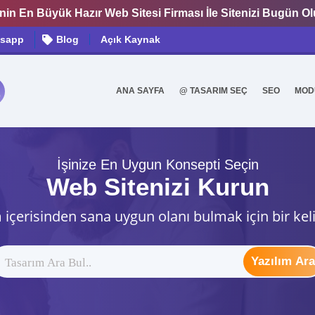
nin En Büyük Hazır Web Sitesi Firması İle Sitenizi Bugün O
sapp
Blog
Açık Kaynak
ANA SAYFA
@ TASARIM SEÇ
SEO
MOD
0
İşinize En Uygun Konsepti Seçin
Web Sitenizi Kurun
 içerisinden sana uygun olanı bulmak için bir kel
Yazılım Ara