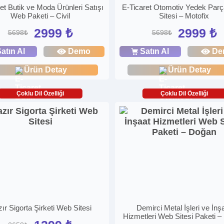
et Butik ve Moda Ürünleri Satışı
E-Ticaret Otomotiv Yedek Parç
Web Paketi – Civil
Sitesi – Motofix
2999 ₺
2999 ₺
5698₺
5698₺
atın Al
Demo
Satın Al
De
Ürün Detay
Ürün Detay
Çoklu Dil Özelliği
Çoklu Dil Özelliği
ır Sigorta Şirketi Web Sitesi
Demirci Metal İşleri ve İnş
Hizmetleri Web Sitesi Paketi 