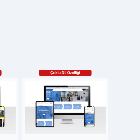
Çoklu Dil Özelliği