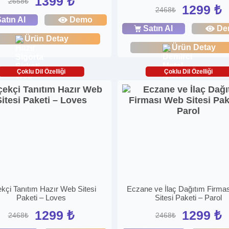
1399 ₺
2658₺
1299 ₺
2468₺
atın Al
Demo
Satın Al
De
Ürün Detay
Ürün Detay
Çoklu Dil Özelliği
Çoklu Dil Özelliği
kçi Tanıtım Hazır Web Sitesi
Eczane ve İlaç Dağıtım Firma
Paketi – Loves
Sitesi Paketi – Parol
1299 ₺
1299 ₺
2468₺
2468₺