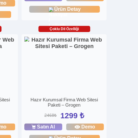
mo
Ürün Detay
Çoklu Dil Özelliği
itesi
Hazır Kurumsal Firma Web Sitesi
Paketi – Grogen
1299 ₺
2468₺
mo
Satın Al
Demo