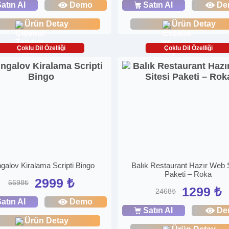
atın Al
Demo
Satın Al
De
Ürün Detay
Ürün Detay
Çoklu Dil Özelliği
Çoklu Dil Özelliği
galov Kiralama Scripti Bingo
Balık Restaurant Hazır Web S
Paketi – Roka
2999 ₺
5698₺
1299 ₺
2468₺
atın Al
Demo
Satın Al
De
Ürün Detay