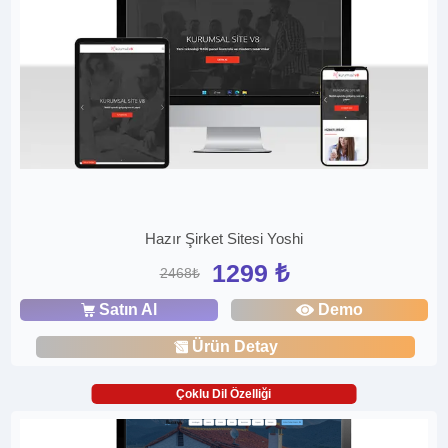
Hazır Şirket Sitesi Yoshi
1299 ₺
2468₺
Satın Al
Demo
Ürün Detay
Çoklu Dil Özelliği