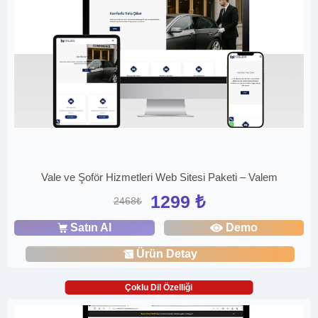
Vale ve Şoför Hizmetleri Web Sitesi Paketi – Valem
1299 ₺
2468₺
Satın Al
Demo
Ürün Detay
Çoklu Dil Özelliği