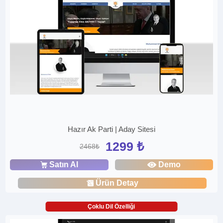
Hazır Ak Parti | Aday Sitesi
1299 ₺
2468₺
Satın Al
Demo
Ürün Detay
Çoklu Dil Özelliği