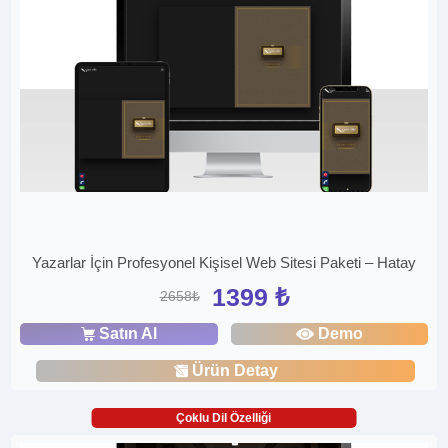
Yazarlar İçin Profesyonel Kişisel Web Sitesi Paketi – Hatay
1399 ₺
2658₺
Satın Al
Demo
Ürün Detay
Çoklu Dil Özelliği