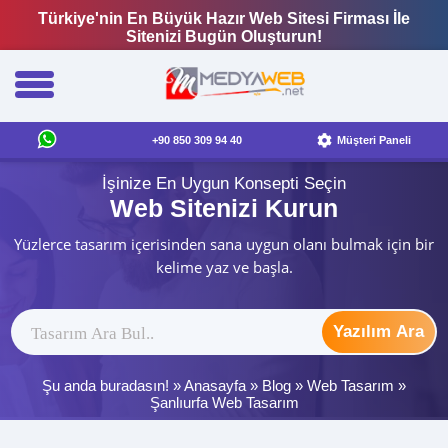
Türkiye'nin En Büyük Hazır Web Sitesi Firması İle
Sitenizi Bugün Oluşturun!
+90 850 309 94 40
Müşteri Paneli
İşinize En Uygun Konsepti Seçin
Web Sitenizi Kurun
Yüzlerce tasarım içerisinden sana uygun olanı bulmak için bir
kelime yaz ve başla.
Yazılım Ara
Şu anda buradasın! »
Anasayfa
»
Blog
»
Web Tasarım
»
Şanlıurfa Web Tasarım