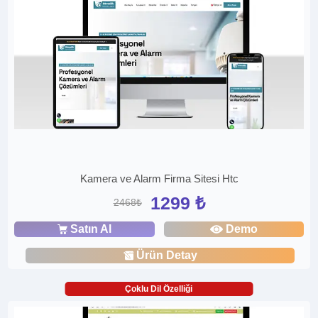
Kamera ve Alarm Firma Sitesi Htc
1299 ₺
2468₺
Satın Al
Demo
Ürün Detay
Çoklu Dil Özelliği