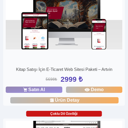
Kitap Satışı İçin E-Ticaret Web Sitesi Paketi – Artvin
2999 ₺
5698₺
Satın Al
Demo
Ürün Detay
Çoklu Dil Özelliği