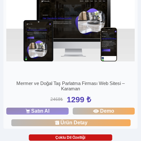
Mermer ve Doğal Taş Parlatma Firması Web Sitesi –
Karaman
1299 ₺
2468₺
Satın Al
Demo
Ürün Detay
Çoklu Dil Özelliği