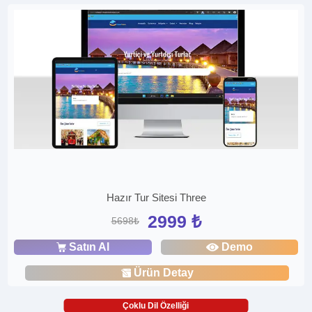
Hazır Tur Sitesi Three
2999 ₺
5698₺
Satın Al
Demo
Ürün Detay
Çoklu Dil Özelliği