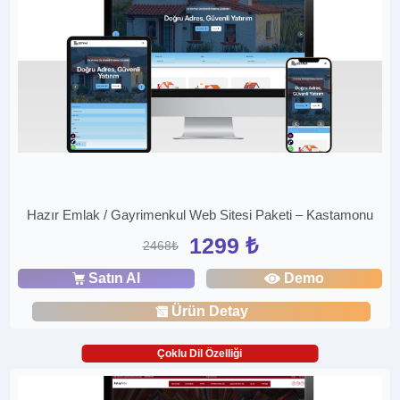
Hazır Emlak / Gayrimenkul Web Sitesi Paketi – Kastamonu
1299 ₺
2468₺
Satın Al
Demo
Ürün Detay
Çoklu Dil Özelliği