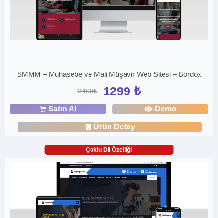
SMMM – Muhasebe ve Mali Müşavir Web Sitesi – Bordox
1299 ₺
2468₺
Satın Al
Demo
Ürün Detay
Çoklu Dil Özelliği