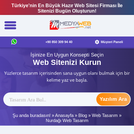
Türkiye'nin En Büyük Hazır Web Sitesi Firması İle
Sitenizi Bugün Oluşturun!
+90 850 309 94 40
Müşteri Paneli
İşinize En Uygun Konsepti Seçin
Web Sitenizi Kurun
Yüzlerce tasarım içerisinden sana uygun olanı bulmak için bir
kelime yaz ve başla.
Yazılım Ara
Şu anda buradasın! »
Anasayfa
»
Blog
»
Web Tasarım
»
Nurdağı Web Tasarım