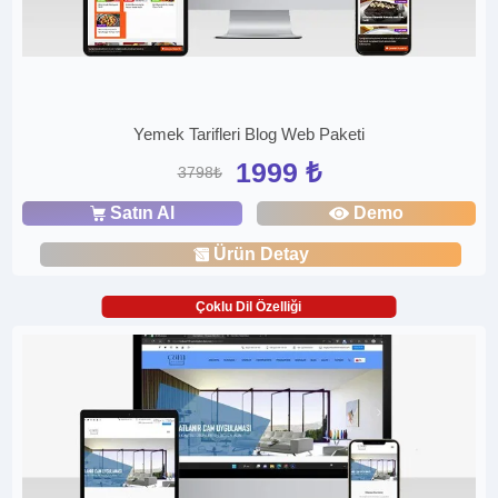
Yemek Tarifleri Blog Web Paketi
1999 ₺
3798₺
Satın Al
Demo
Ürün Detay
Çoklu Dil Özelliği