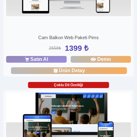
Cam Balkon Web Paketi Pims
1399 ₺
2658₺
Satın Al
Demo
Ürün Detay
Çoklu Dil Özelliği