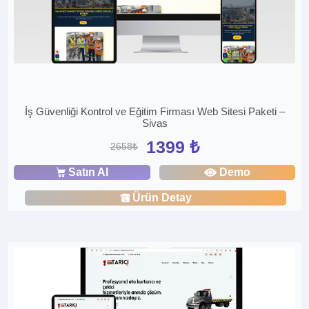
İş Güvenliği Kontrol ve Eğitim Firması Web Sitesi Paketi –
Sivas
1399 ₺
2658₺
Satın Al
Demo
Ürün Detay