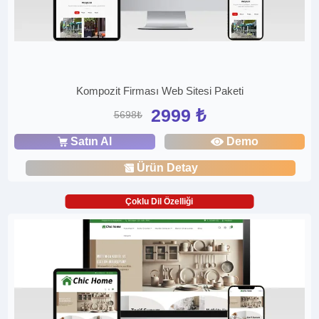
Kompozit Firması Web Sitesi Paketi
2999 ₺
5698₺
Satın Al
Demo
Ürün Detay
Çoklu Dil Özelliği