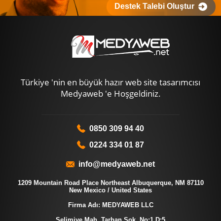
Destek Talebi Oluştur
Türkiye 'nin en büyük hazır web site tasarımcısı
Medyaweb 'e Hoşgeldiniz.
0850 309 94 40
0224 334 01 87
info@medyaweb.net
1209 Mountain Road Place Northeast Albuquerque, NM 87110
New Mexico / United States
Firma Adı: MEDYAWEB LLC
Selimiye Mah. Tarhan Sok. No:1 D:5