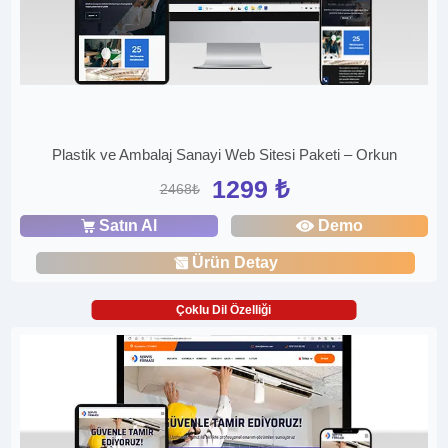
Plastik ve Ambalaj Sanayi Web Sitesi Paketi – Orkun
1299 ₺
2468₺
Satın Al
Demo
Ürün Detay
Çoklu Dil Özelliği