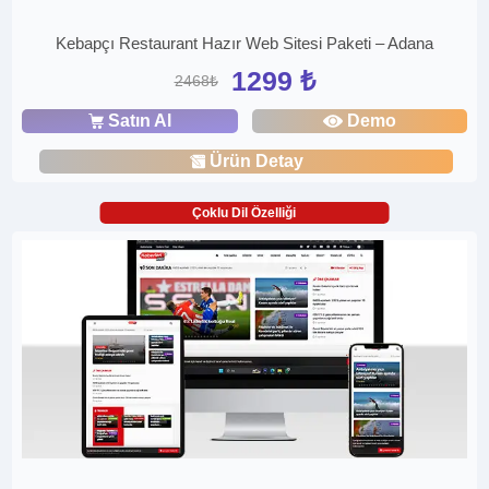
Kebapçı Restaurant Hazır Web Sitesi Paketi – Adana
1299 ₺
2468₺
Satın Al
Demo
Ürün Detay
Çoklu Dil Özelliği