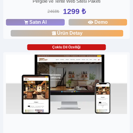
Pergole ve Tente Web Sitesi Paketi
1299 ₺
2468₺
Satın Al
Demo
Ürün Detay
Çoklu Dil Özelliği