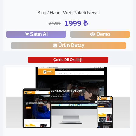
Blog / Haber Web Paketi News
1999 ₺
3798₺
Satın Al
Demo
Ürün Detay
Çoklu Dil Özelliği