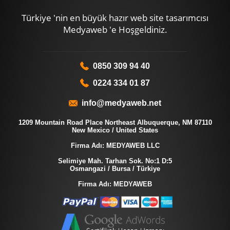
Türkiye 'nin en büyük hazır web site tasarımcısı
Medyaweb 'e Hoşgeldiniz.
0850 309 94 40
0224 334 01 87
info@medyaweb.net
1209 Mountain Road Place Northeast Albuquerque, NM 87110
New Mexico / United States
Firma Adı: MEDYAWEB LLC
Selimiye Mah. Tarhan Sok. No:1 D:5
Osmangazi / Bursa / Türkiye
Firma Adı: MEDYAWEB