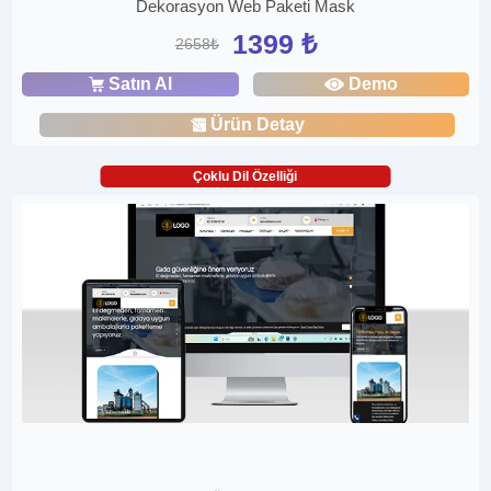
Dekorasyon Web Paketi Mask
1399 ₺
2658₺
Satın Al
Demo
Ürün Detay
Çoklu Dil Özelliği