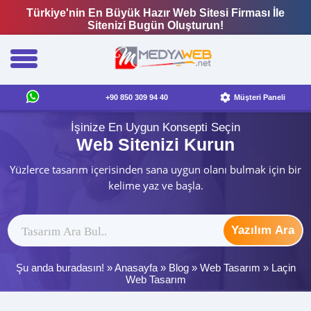
Türkiye'nin En Büyük Hazır Web Sitesi Firması İle
Sitenizi Bugün Oluşturun!
+90 850 309 94 40
Müşteri Paneli
İşinize En Uygun Konsepti Seçin
Web Sitenizi Kurun
Yüzlerce tasarım içerisinden sana uygun olanı bulmak için bir
kelime yaz ve başla.
Yazılım Ara
Şu anda buradasın! »
Anasayfa
»
Blog
»
Web Tasarım
»
Laçin
Web Tasarım