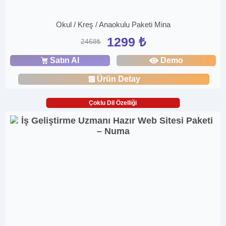
Okul / Kreş / Anaokulu Paketi Mina
1299 ₺
2468₺
Satın Al
Demo
Ürün Detay
Çoklu Dil Özelliği