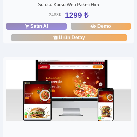
Sürücü Kursu Web Paketi Hira
1299 ₺
2468₺
Satın Al
Demo
Ürün Detay