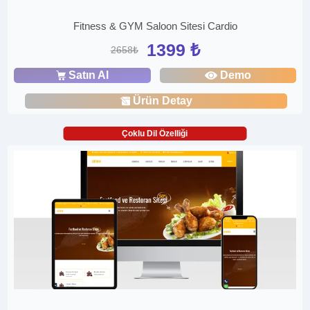
Fitness & GYM Saloon Sitesi Cardio
1399 ₺
2658₺
Satın Al
Demo
Ürün Detay
Çoklu Dil Özelliği