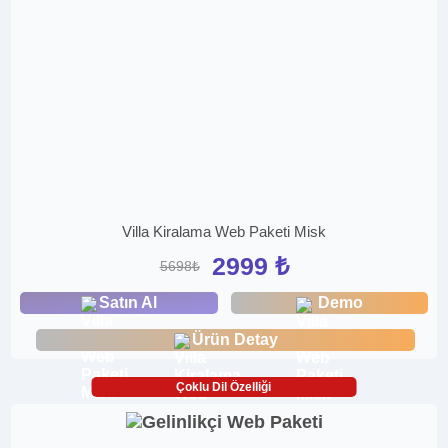
Villa Kiralama Web Paketi Misk
2999 ₺
5698₺
Satın Al
Demo
Ürün Detay
Çoklu Dil Özelliği