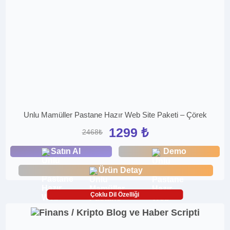
Unlu Mamüller Pastane Hazır Web Site Paketi – Çörek
1299 ₺
2468₺
Satın Al
Demo
Ürün Detay
Çoklu Dil Özelliği