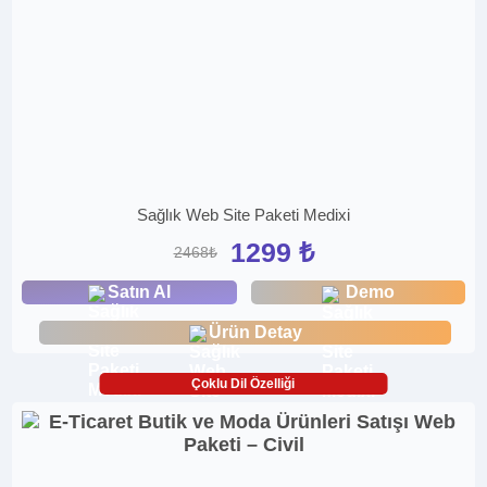
Sağlık Web Site Paketi Medixi
1299 ₺
2468₺
Satın Al
Demo
Ürün Detay
Çoklu Dil Özelliği