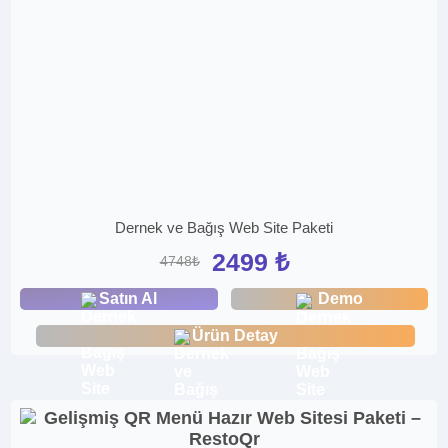
Dernek ve Bağış Web Site Paketi
2499 ₺
4748₺
Satın Al
Demo
Ürün Detay