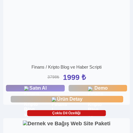
Finans / Kripto Blog ve Haber Scripti
1999 ₺
3798₺
Satın Al
Demo
Ürün Detay
Çoklu Dil Özelliği