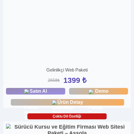
Gelinlikçi Web Paketi
1399 ₺
2658₺
Satın Al
Demo
Ürün Detay
Çoklu Dil Özelliği