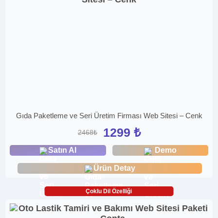
Gıda Paketleme ve Seri Üretim Firması Web Sitesi – Cenk
1299 ₺
2468₺
Satın Al
Demo
Ürün Detay
Çoklu Dil Özelliği