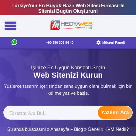
Türkiye'nin En Büyük Hazır Web Sitesi Firması İle
Sitenizi Bugün Oluşturun!
+90 850 309 94 40
Müşteri Paneli
İşinize En Uygun Konsepti Seçin
Web Sitenizi Kurun
Yüzlerce tasarım içerisinden sana uygun olanı bulmak için bir
kelime yaz ve başla.
Yazılım Ara
Şu anda buradasın! »
Anasayfa
»
Blog
»
Genel
»
KVM Nedir?