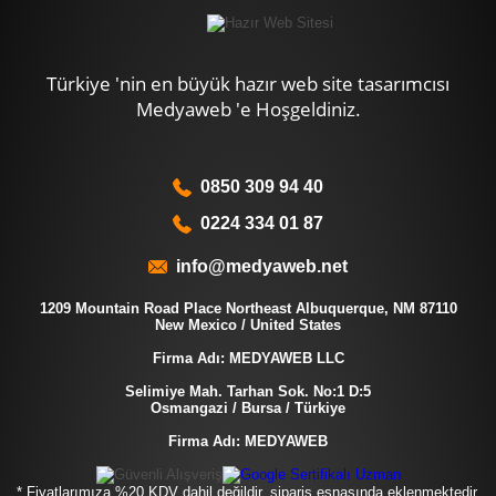
Türkiye 'nin en büyük hazır web site tasarımcısı
Medyaweb 'e Hoşgeldiniz.
0850 309 94 40
0224 334 01 87
info@medyaweb.net
1209 Mountain Road Place Northeast Albuquerque, NM 87110
New Mexico / United States
Firma Adı: MEDYAWEB LLC
Selimiye Mah. Tarhan Sok. No:1 D:5
Osmangazi / Bursa / Türkiye
Firma Adı: MEDYAWEB
* Fiyatlarımıza %20 KDV dahil değildir, sipariş esnasında eklenmektedir.