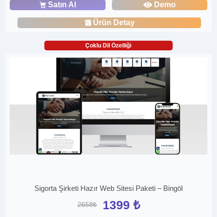
Satın Al
Demo
Ürün Detay
Çoklu Dil Özelliği
Sigorta Şirketi Hazır Web Sitesi Paketi – Bingöl
1399 ₺
2658₺