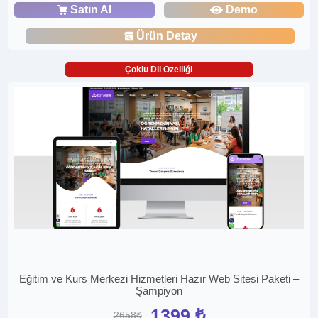
Satın Al
Demo
Ürün Detay
Çoklu Dil Özelliği
Eğitim ve Kurs Merkezi Hizmetleri Hazır Web Sitesi Paketi –
Şampiyon
1399 ₺
2658₺