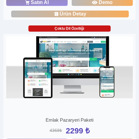
Satın Al
Demo
Ürün Detay
Çoklu Dil Özelliği
Emlak Pazaryeri Paketi
2299 ₺
4368₺