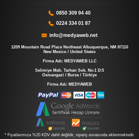
0850 309 94 40
0224 334 01 87
info@medyaweb.net
1209 Mountain Road Place Northeast Albuquerque, NM 87110
New Mexico / United States
Firma Adı: MEDYAWEB LLC
Selimiye Mah. Tarhan Sok. No:1 D:5
Osmangazi / Bursa / Türkiye
Firma Adı: MEDYAWEB
* Fiyatlarımıza %20 KDV dahil değildir, sipariş esnasında eklenmektedir.