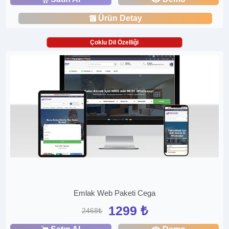
Ürün Detay
Çoklu Dil Özelliği
Emlak Web Paketi Cega
1299 ₺
2468₺