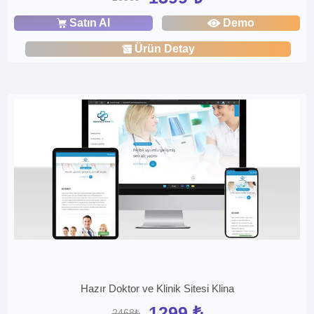
Satın Al
Demo
Ürün Detay
Hazır Doktor ve Klinik Sitesi Klina
1299 ₺
2468₺