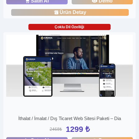
Satın Al
Demo
Ürün Detay
Çoklu Dil Özelliği
İthalat / İmalat / Dış Ticaret Web Sitesi Paketi – Dia
1299 ₺
2468₺