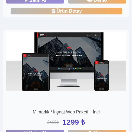
Satın Al
Demo
Ürün Detay
Mimarlık / İnşaat Web Paketi – İnci
1299 ₺
2468₺