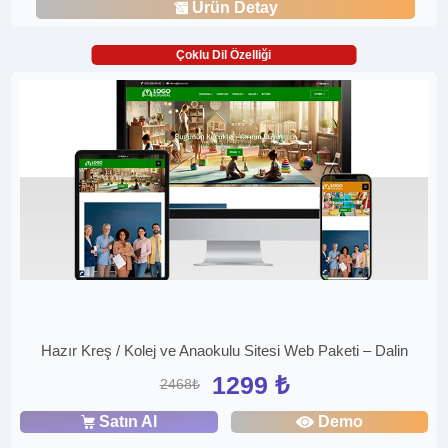
Ürün Detay
Çoklu Dil Özelliği
Hazır Kreş / Kolej ve Anaokulu Sitesi Web Paketi – Dalin
1299 ₺
2468₺
Satın Al
Demo