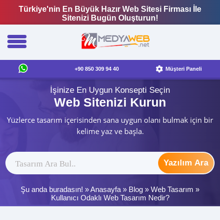
Türkiye'nin En Büyük Hazır Web Sitesi Firması İle
Sitenizi Bugün Oluşturun!
+90 850 309 94 40
Müşteri Paneli
İşinize En Uygun Konsepti Seçin
Web Sitenizi Kurun
Yüzlerce tasarım içerisinden sana uygun olanı bulmak için bir
kelime yaz ve başla.
Yazılım Ara
Şu anda buradasın! »
Anasayfa
»
Blog
»
Web Tasarım
»
Kullanıcı Odaklı Web Tasarım Nedir?