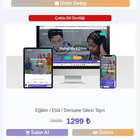
Ürün Detay
Çoklu Dil Özelliği
Eğitim / Etüt / Dersane Sitesi Tayn
1299 ₺
2468₺
Satın Al
Demo