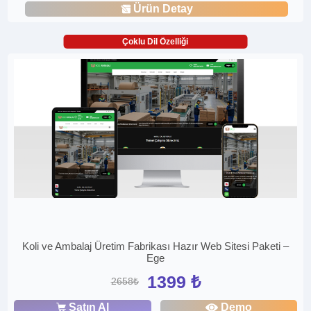
Ürün Detay
Çoklu Dil Özelliği
Koli ve Ambalaj Üretim Fabrikası Hazır Web Sitesi Paketi –
Ege
1399 ₺
2658₺
Satın Al
Demo