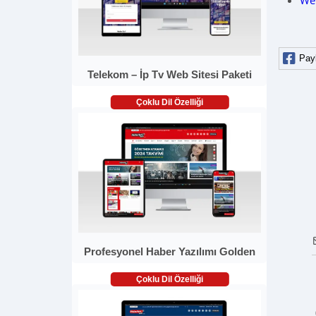
Web
Pay
Telekom – İp Tv Web Sitesi Paketi
Çoklu Dil Özelliği
Profesyonel Haber Yazılımı Golden
Çoklu Dil Özelliği