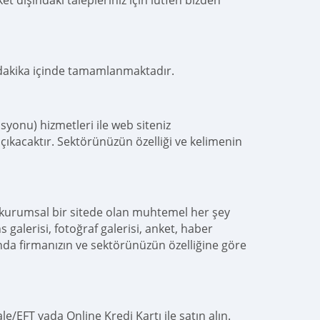
t dışındaki talepleriniz için lütfen bizden
 dakika içinde tamamlanmaktadır.
yonu) hizmetleri ile web siteniz
çıkacaktır. Sektörünüzün özelliği ve kelimenin
 kurumsal bir sitede olan muhtemel her şey
s galerisi, fotoğraf galerisi, anket, haber
nda firmanızın ve sektörünüzün özelliğine göre
e/EFT yada Online Kredi Kartı ile satın alın.