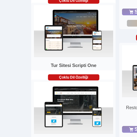
Çoklu Dil Özelliği
S
Tur Sitesi Scripti One
Çoklu Dil Özelliği
Resto
S