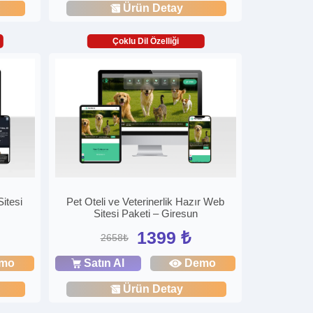
Ürün Detay
Çoklu Dil Özelliği
itesi
Pet Oteli ve Veterinerlik Hazır Web
Sitesi Paketi – Giresun
1399 ₺
2658₺
mo
Satın Al
Demo
Ürün Detay