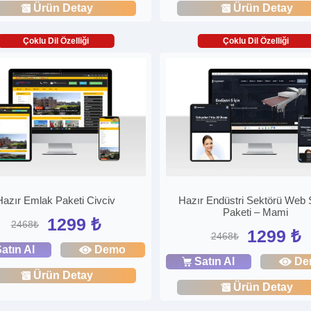
Ürün Detay
Ürün Detay
Çoklu Dil Özelliği
Çoklu Dil Özelliği
Hazır Emlak Paketi Civciv
Hazır Endüstri Sektörü Web S
Paketi – Mami
1299 ₺
2468₺
1299 ₺
2468₺
atın Al
Demo
Satın Al
De
Ürün Detay
Ürün Detay