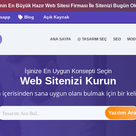
nin En Büyük Hazır Web Sitesi Firması İle Sitenizi Bugün O
sapp
Blog
Açık Kaynak
ANA SAYFA
@ TASARIM SEÇ
SEO
MOD
0
İşinize En Uygun Konsepti Seçin
Web Sitenizi Kurun
 içerisinden sana uygun olanı bulmak için bir kel
Yazılım Ara