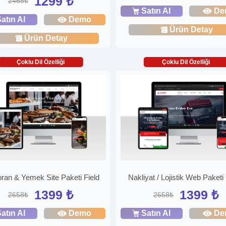
1299 ₺
2468₺
Satın Al
De
atın Al
Demo
Ürün Detay
Ürün Detay
Çoklu Dil Özelliği
Çoklu Dil Özelliği
ran & Yemek Site Paketi Field
Nakliyat / Lojistik Web Paket
1399 ₺
1399 ₺
2658₺
2658₺
atın Al
Demo
Satın Al
De