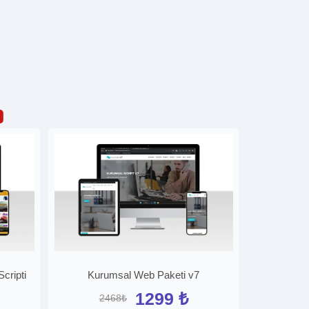
cripti
Kurumsal Web Paketi v7
1299 ₺
2468₺