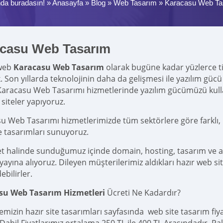
da buradasın! »
Anasayfa
»
Blog
»
Web Tasarım
»
Karacasu Web Ta
casu Web Tasarım
web
Karacasu Web Tasarım
olarak bugüne kadar yüzlerce tica
k. Son yıllarda teknolojinin daha da gelişmesi ile yazılım g
Karacasu Web Tasarımı hizmetlerinde yazılım gücümüzü kul
siteler yapıyoruz.
u Web Tasarımı hizmetlerimizde tüm sektörlere göre farklı, 
e tasarımları sunuyoruz.
et halinde sunduğumuz içinde domain, hosting, tasarım ve 
yına alıyoruz. Dileyen müşterilerimiz aldıkları hazır web site
ebilirler.
su Web Tasarım Hizmetleri
Ücreti Ne Kadardır?
emizin hazır site tasarımları sayfasında web site tasarım fi