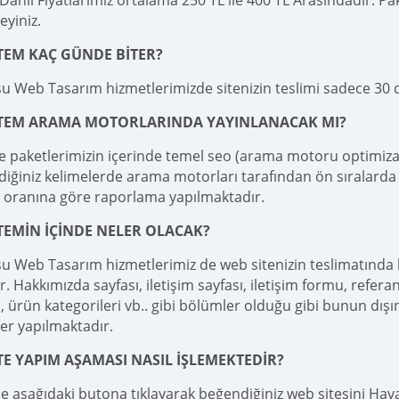
ahil Fiyatlarımız ortalama 250 TL ile 400 TL Arasındadır. Pake
teyiniz.
TEM KAÇ GÜNDE BİTER?
u Web Tasarım hizmetlerimizde sitenizin teslimi sadece 30
İTEM ARAMA MOTORLARINDA YAYINLANACAK MI?
e paketlerimizin içerinde temel seo (arama motoru optimizas
diğiniz kelimelerde arama motorları tarafından ön sıralarda 
 oranına göre raporlama yapılmaktadır.
TEMİN İÇİNDE NELER OLACAK?
u Web Tasarım hizmetlerimiz de web sitenizin teslimatında
r. Hakkımızda sayfası, iletişim sayfası, iletişim formu, referan
 ürün kategorileri vb.. gibi bölümler olduğu gibi bunun dışı
er yapılmaktadır.
TE YAPIM AŞAMASI NASIL İŞLEMEKTEDİR?
le aşağıdaki butona tıklayarak beğendiğiniz web sitesini Haval