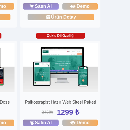
mo
Satın Al
Demo
Ürün Detay
Çoklu Dil Özelliği
i Doss
Psikoterapist Hazır Web Sitesi Paketi
1299 ₺
2468₺
mo
Satın Al
Demo