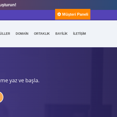
luşturun!
Müşteri Paneli
ÜLLER
DOMAİN
ORTAKLIK
BAYİLİK
İLETİŞİM
ime yaz ve başla.