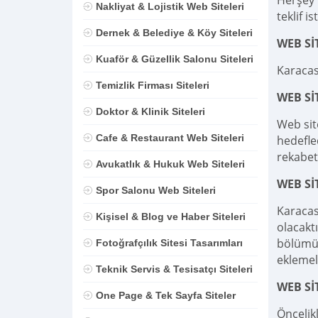
Herşey D
Nakliyat & Lojistik Web Siteleri
teklif is
Dernek & Belediye & Köy Siteleri
WEB Sİ
Kuaför & Güzellik Salonu Siteleri
Karacas
Temizlik Firması Siteleri
WEB S
Doktor & Klinik Siteleri
Web sit
Cafe & Restaurant Web Siteleri
hedefle
rekabet
Avukatlık & Hukuk Web Siteleri
WEB Sİ
Spor Salonu Web Siteleri
Karacas
Kişisel & Blog ve Haber Siteleri
olacaktı
bölümü,
Fotoğrafçılık Sitesi Tasarımları
eklemel
Teknik Servis & Tesisatçı Siteleri
WEB Sİ
One Page & Tek Sayfa Siteler
Öncelik