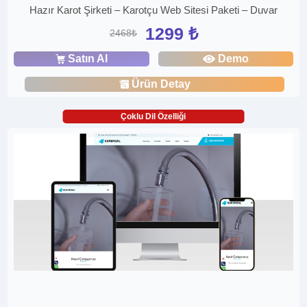
Hazır Karot Şirketi – Karotçu Web Sitesi Paketi – Duvar
1299 ₺
2468₺
Satın Al
Demo
Ürün Detay
Çoklu Dil Özelliği