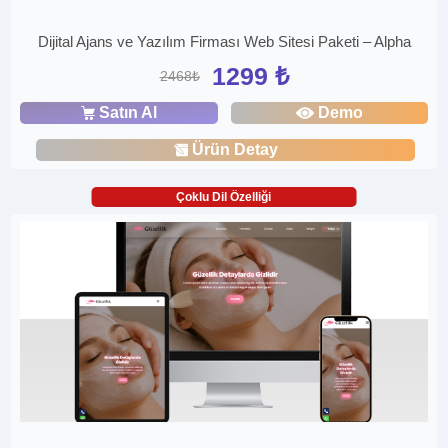
Dijital Ajans ve Yazılım Firması Web Sitesi Paketi – Alpha
1299 ₺
2468₺
Satın Al
Demo
Ürün Detay
Çoklu Dil Özelliği