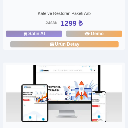
Kafe ve Restoran Paketi Arb
1299 ₺
2468₺
Satın Al
Demo
Ürün Detay