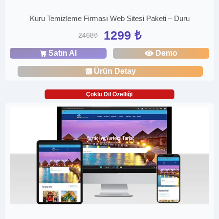
Kuru Temizleme Firması Web Sitesi Paketi – Duru
1299 ₺
2468₺
Satın Al
Demo
Ürün Detay
Çoklu Dil Özelliği