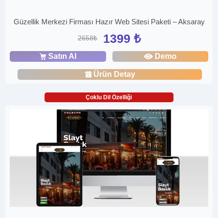
Güzellik Merkezi Firması Hazır Web Sitesi Paketi – Aksaray
1399 ₺
2658₺
Satın Al
Demo
Ürün Detay
Çoklu Dil Özelliği