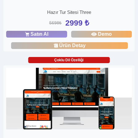
Hazır Tur Sitesi Three
2999 ₺
5698₺
Satın Al
Demo
Ürün Detay
Çoklu Dil Özelliği