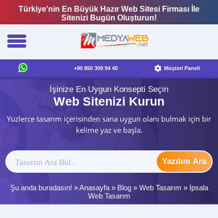
Türkiye'nin En Büyük Hazır Web Sitesi Firması İle
Sitenizi Bugün Oluşturun!
+90 850 309 94 40
Müşteri Paneli
İşinize En Uygun Konsepti Seçin
Web Sitenizi Kurun
Yüzlerce tasarım içerisinden sana uygun olanı bulmak için bir
kelime yaz ve başla.
Yazılım Ara
Şu anda buradasın! »
Anasayfa
»
Blog
»
Web Tasarım
»
İpsala
Web Tasarım