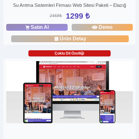
Su Arıtma Sistemleri Firması Web Sitesi Paketi – Elazığ
1299 ₺
2468₺
Satın Al
Demo
Ürün Detay
Çoklu Dil Özelliği