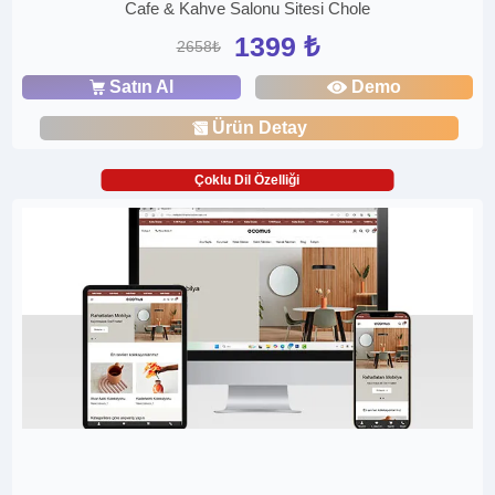
Cafe & Kahve Salonu Sitesi Chole
1399 ₺
2658₺
Satın Al
Demo
Ürün Detay
Çoklu Dil Özelliği