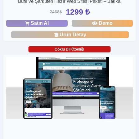
Büfe ve Şarküteri Hazır Web Sitesi Paketi – Bakkal
1299 ₺
2468₺
Satın Al
Demo
Ürün Detay
Çoklu Dil Özelliği