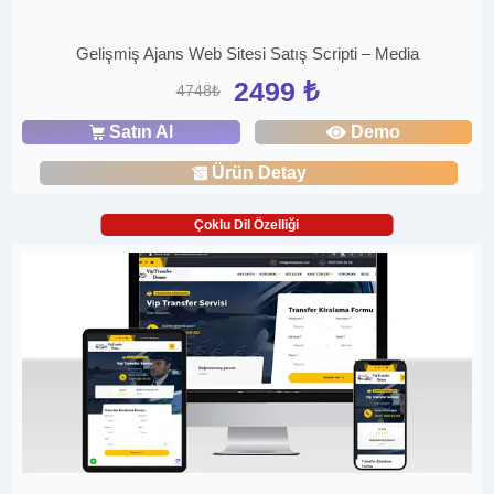
Gelişmiş Ajans Web Sitesi Satış Scripti – Media
2499 ₺
4748₺
Satın Al
Demo
Ürün Detay
Çoklu Dil Özelliği