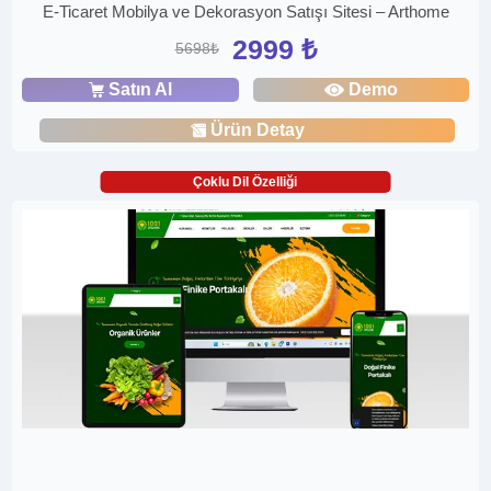
E-Ticaret Mobilya ve Dekorasyon Satışı Sitesi – Arthome
2999 ₺
5698₺
Satın Al
Demo
Ürün Detay
Çoklu Dil Özelliği