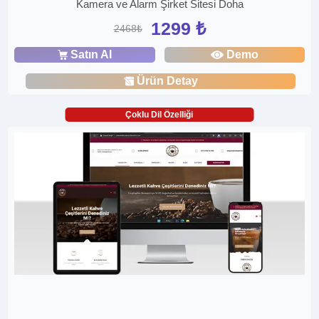
Kamera ve Alarm Şirket Sitesi Doha
1299 ₺
2468₺
Satın Al
Demo
Ürün Detay
Çoklu Dil Özelliği