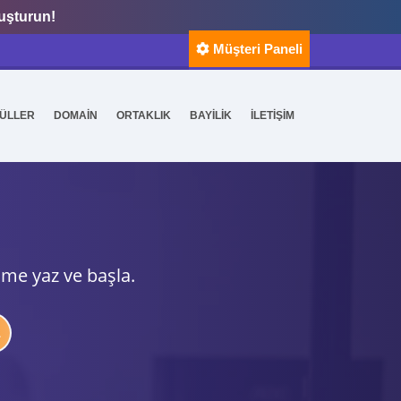
luşturun!
Müşteri Paneli
ÜLLER
DOMAİN
ORTAKLIK
BAYİLİK
İLETİŞİM
ime yaz ve başla.