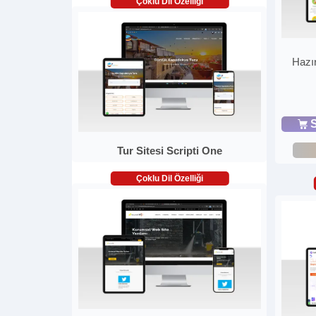
Çoklu Dil Özelliği
Hazır
S
Tur Sitesi Scripti One
Çoklu Dil Özelliği