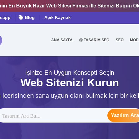
nin En Büyük Hazır Web Sitesi Firması İle Sitenizi Bugün O
sapp
Blog
Açık Kaynak
ANA SAYFA
@ TASARIM SEÇ
SEO
MOD
0
İşinize En Uygun Konsepti Seçin
Web Sitenizi Kurun
 içerisinden sana uygun olanı bulmak için bir kel
Yazılım Ara