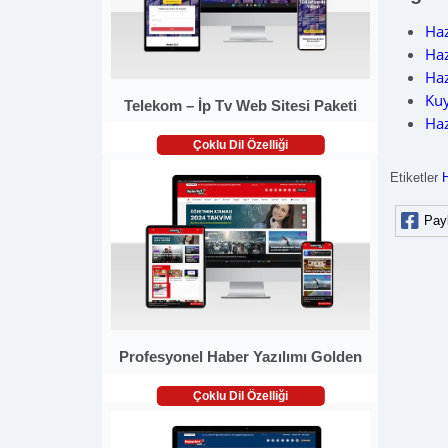
Haz
Haz
Haz
Ku
Telekom – İp Tv Web Sitesi Paketi
Haz
Çoklu Dil Özelliği
Etiketler
H
Pay
Profesyonel Haber Yazılımı Golden
Çoklu Dil Özelliği