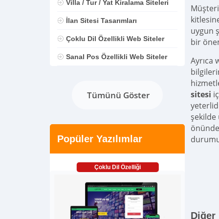
Villa / Tur / Yat Kiralama Siteleri
Müşteril
kitlesi
İlan Sitesi Tasarımları
uygun ş
Çoklu Dil Özellikli Web Siteler
bir öne
Sanal Pos Özellikli Web Siteler
Ayrıca 
bilgile
hizmetle
sitesi
iç
Tümünü Göster
yeterlid
şekilde
önünde 
Popüler Yazılımlar
durumu
Çoklu Dil Özelliği
Diğer