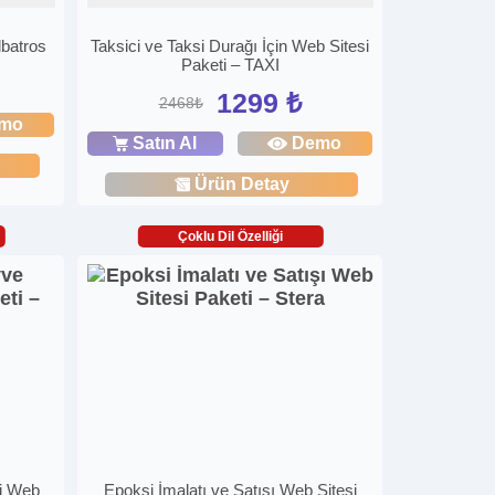
lbatros
Taksici ve Taksi Durağı İçin Web Sitesi
Paketi – TAXI
1299 ₺
2468₺
mo
Satın Al
Demo
Ürün Detay
Çoklu Dil Özelliği
i Web
Epoksi İmalatı ve Satışı Web Sitesi