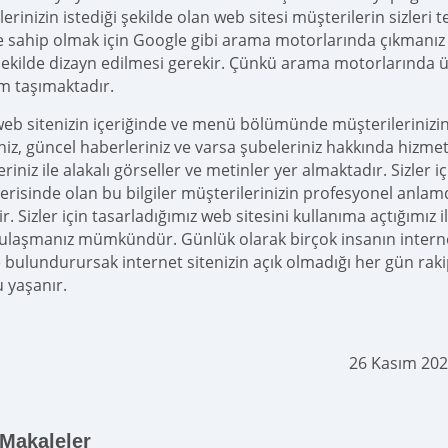
erinizin istediği şekilde olan web sitesi müşterilerin sizleri t
ne sahip olmak için Google gibi arama motorlarında çıkmanız g
ekilde dizayn edilmesi gerekir. Çünkü arama motorlarında üst
m taşımaktadır.
web sitenizin içeriğinde ve menü bölümünde müşterilerinizin y
riniz, güncel haberleriniz ve varsa şubeleriniz hakkında hizme
riniz ile alakalı görseller ve metinler yer almaktadır. Sizler i
erisinde olan bu bilgiler müşterilerinizin profesyonel anlam
ir. Sizler için tasarladığımız web sitesini kullanıma açtığımız
 ulaşmanız mümkündür. Günlük olarak birçok insanın intern
bulundurursak internet sitenizin açık olmadığı her gün raki
 yaşanır.
26 Kasım 202
 Makaleler