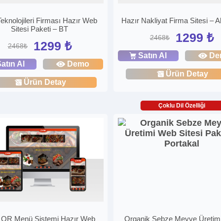
 Teknolojileri Firması Hazır Web
Hazır Nakliyat Firma Sitesi – A
Sitesi Paketi – BT
1299 ₺
2468₺
1299 ₺
2468₺
Satın Al
De
atın Al
Demo
Ürün Detay
Ürün Detay
Çoklu Dil Özelliği
 QR Menü Sistemi Hazır Web
Organik Sebze Meyve Üretim