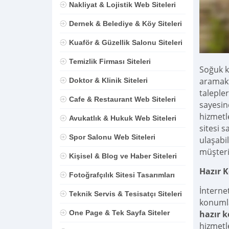
Nakliyat & Lojistik Web Siteleri
Dernek & Belediye & Köy Siteleri
Kuaför & Güzellik Salonu Siteleri
Temizlik Firması Siteleri
Soğuk k
aramakt
Doktor & Klinik Siteleri
taleple
Cafe & Restaurant Web Siteleri
sayesin
hizmetl
Avukatlık & Hukuk Web Siteleri
sitesi s
Spor Salonu Web Siteleri
ulaşabi
müşteri
Kişisel & Blog ve Haber Siteleri
Hazır K
Fotoğrafçılık Sitesi Tasarımları
İnternet
Teknik Servis & Tesisatçı Siteleri
konumla
hazır k
One Page & Tek Sayfa Siteler
hizmetle