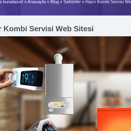
a buradasın! »
Anasayfa
»
Blog
»
Sektörler
»
Hazır Kombi Servisi We
r Kombi Servisi Web Sitesi