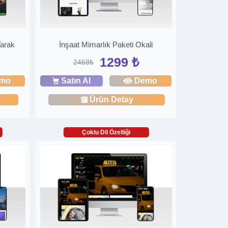
Tarak
İnşaat Mimarlık Paketi Okali
1299 ₺
2468₺
mo
Satın Al
Demo
Ürün Detay
Çoklu Dil Özelliği