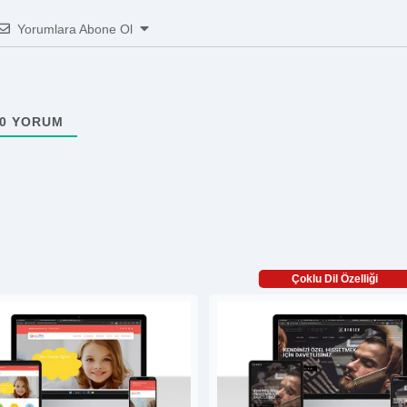
Yorumlara Abone Ol
0
YORUM
Çoklu Dil Özelliği