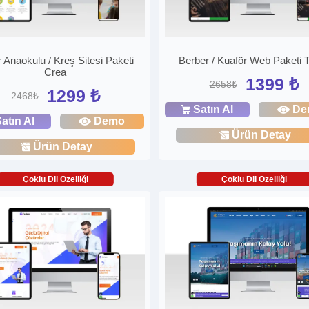
 Anaokulu / Kreş Sitesi Paketi
Berber / Kuaför Web Paketi 
Crea
1399 ₺
2658₺
1299 ₺
2468₺
Satın Al
De
atın Al
Demo
Ürün Detay
Ürün Detay
Çoklu Dil Özelliği
Çoklu Dil Özelliği