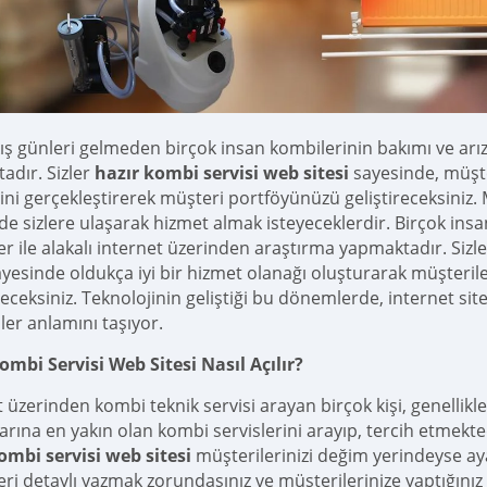
ış günleri gelmeden birçok insan kombilerinin bakımı ve arıza
adır. Sizler
hazır kombi servisi web sitesi
sayesinde, müşter
rini gerçekleştirerek müşteri portföyünüzü geliştireceksiniz.
de sizlere ulaşarak hizmet almak isteyeceklerdir. Birçok insan
er ile alakalı internet üzerinden araştırma yapmaktadır. Sizl
ayesinde oldukça iyi bir hizmet olanağı oluşturarak müşteriler
leceksiniz. Teknolojinin geliştiği bu dönemlerde, internet si
ler anlamını taşıyor.
ombi Servisi Web Sitesi Nasıl Açılır?
 üzerinden kombi teknik servisi arayan birçok kişi, genellikl
rına en yakın olan kombi servislerini arayıp, tercih etmektedi
ombi servisi web sitesi
müşterilerinizi değim yerindeyse aya
ri detaylı yazmak zorundasınız ve müşterilerinize yaptığınız i