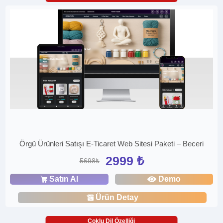
Örgü Ürünleri Satışı E-Ticaret Web Sitesi Paketi – Beceri
2999 ₺
5698₺
Satın Al
Demo
Ürün Detay
Çoklu Dil Özelliği