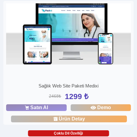
Sağlık Web Site Paketi Medixi
1299 ₺
2468₺
Satın Al
Demo
Ürün Detay
Çoklu Dil Özelliği