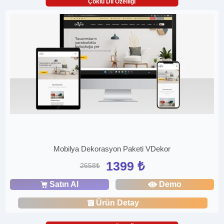
Çoklu Dil Özelliği
Mobilya Dekorasyon Paketi VDekor
1399 ₺
2658₺
Satın Al
Demo
Ürün Detay