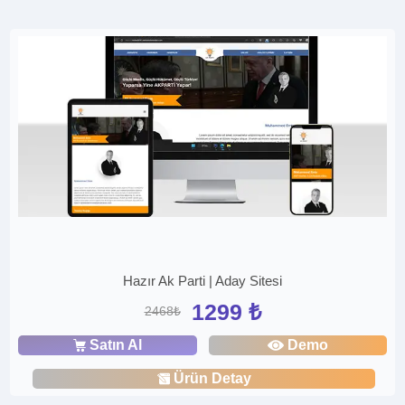
Hazır Ak Parti | Aday Sitesi
1299 ₺
2468₺
Satın Al
Demo
Ürün Detay