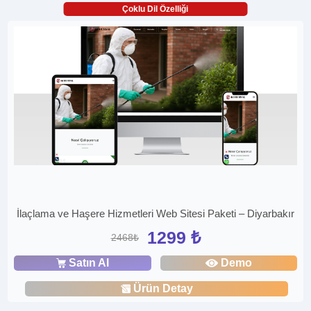
Çoklu Dil Özelliği
İlaçlama ve Haşere Hizmetleri Web Sitesi Paketi – Diyarbakır
1299 ₺
2468₺
Satın Al
Demo
Ürün Detay