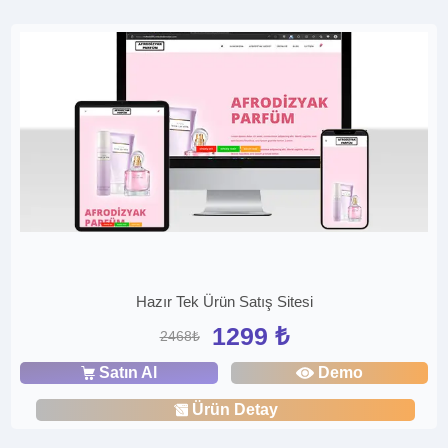
Hazır Tek Ürün Satış Sitesi
1299 ₺
2468₺
Satın Al
Demo
Ürün Detay