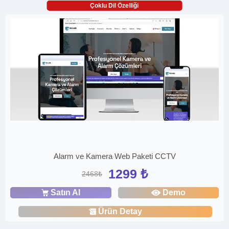
Çoklu Dil Özelliği
Alarm ve Kamera Web Paketi CCTV
1299 ₺
2468₺
Satın Al
Demo
Ürün Detay