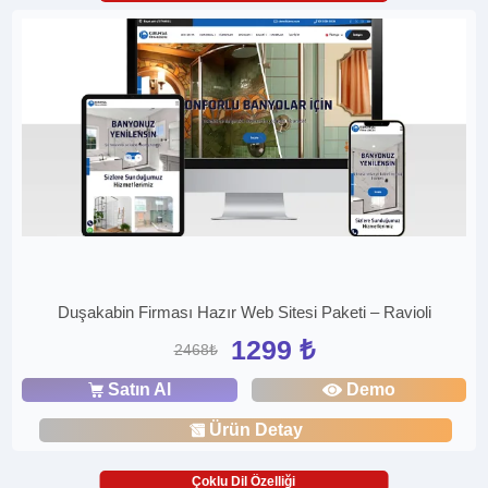
Duşakabin Firması Hazır Web Sitesi Paketi – Ravioli
1299 ₺
2468₺
Satın Al
Demo
Ürün Detay
Çoklu Dil Özelliği