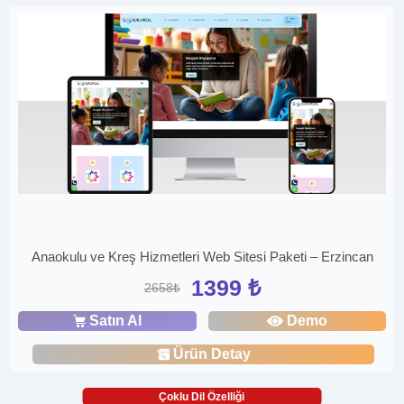
Anaokulu ve Kreş Hizmetleri Web Sitesi Paketi – Erzincan
1399 ₺
2658₺
Satın Al
Demo
Ürün Detay
Çoklu Dil Özelliği