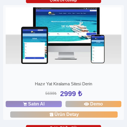
Çoklu Dil Özelliği
Hazır Yat Kiralama Sitesi Derin
2999 ₺
5698₺
Satın Al
Demo
Ürün Detay