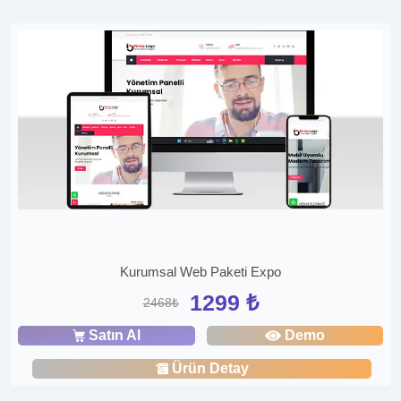
Kurumsal Web Paketi Expo
1299 ₺
2468₺
Satın Al
Demo
Ürün Detay