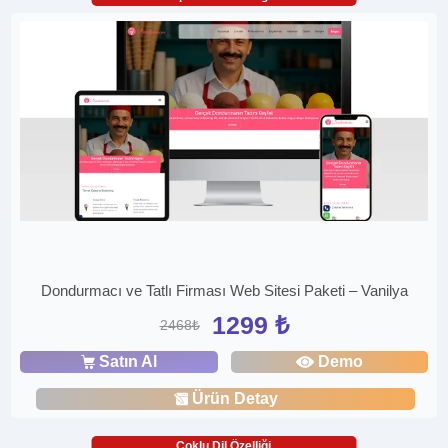
Dondurmacı ve Tatlı Firması Web Sitesi Paketi – Vanilya
1299 ₺
2468₺
Satın Al
Demo
Ürün Detay
Çoklu Dil Özelliği