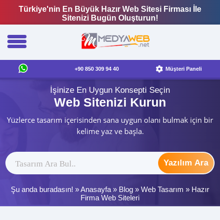
Türkiye'nin En Büyük Hazır Web Sitesi Firması İle
Sitenizi Bugün Oluşturun!
+90 850 309 94 40
Müşteri Paneli
İşinize En Uygun Konsepti Seçin
Web Sitenizi Kurun
Yüzlerce tasarım içerisinden sana uygun olanı bulmak için bir
kelime yaz ve başla.
Yazılım Ara
Şu anda buradasın! »
Anasayfa
»
Blog
»
Web Tasarım
»
Hazır
Firma Web Siteleri