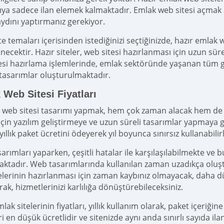
cıya sadece ilan elemek kalmaktadır. Emlak web sitesi açmak 
aydını yaptırmanız gerekiyor.
te temaları içerisinden istediğinizi seçtiğinizde, hazır emlak 
necektir. Hazır siteler, web sitesi hazırlanması için uzun s
esi hazırlama işlemlerinde, emlak sektöründe yaşanan tüm ge
 tasarımlar oluşturulmaktadır.
Web Sitesi Fiyatları
n web sitesi tasarımı yapmak, hem çok zaman alacak hem de m
 için yazılım geliştirmeye ve uzun süreli tasarımlar yapmaya ge
ıllık paket ücretini ödeyerek yıl boyunca sınırsız kullanabilirl
arımları yaparken, çeşitli hatalar ile karşılaşılabilmekte ve 
ktadır. Web tasarımlarında kullanılan zaman uzadıkça oluştu
elerinin hazırlanması için zaman kaybınız olmayacak, daha 
ak, hizmetlerinizi karlılığa dönüştürebileceksiniz.
lak sitelerinin fiyatları, yıllık kullanım olarak, paket içeriğ
ri en düşük ücretlidir ve sitenizde aynı anda sınırlı sayıda 