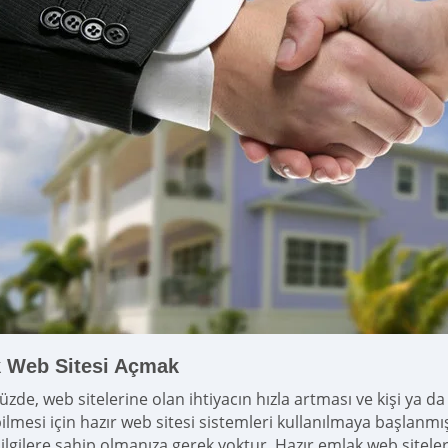
 Web Sitesi Açmak
de, web sitelerine olan ihtiyacın hızla artması ve kişi ya d
ilmesi için hazır web sitesi sistemleri kullanılmaya başlanmış
bilgilere sahip olmanıza gerek yoktur. Hazır emlak web sitel