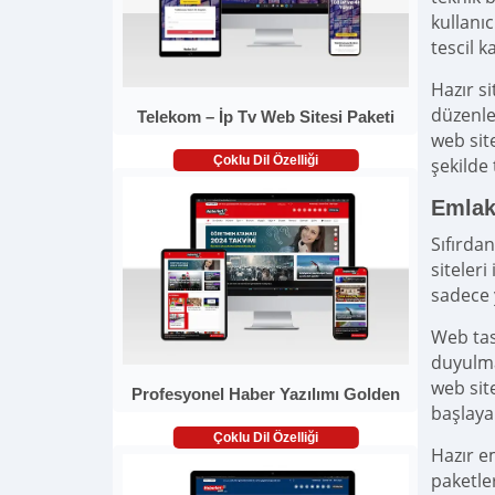
kullanı
tescil k
Hazır si
düzenle
Telekom – İp Tv Web Sitesi Paketi
web sit
Çoklu Dil Özelliği
şekilde
Emlak 
Sıfırda
siteleri
sadece y
Web tas
duyulma
web sit
Profesyonel Haber Yazılımı Golden
başlayar
Çoklu Dil Özelliği
Hazır em
paketle