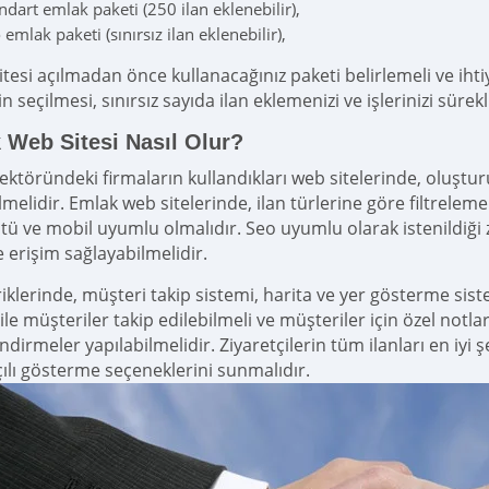
ndart emlak paketi (250 ilan eklenebilir),
 emlak paketi (sınırsız ilan eklenebilir),
itesi açılmadan önce kullanacağınız paketi belirlemeli ve iht
n seçilmesi, sınırsız sayıda ilan eklemenizi ve işlerinizi sürekl
 Web Sitesi Nasıl Olur?
ktöründeki firmaların kullandıkları web sitelerinde, oluşturul
lmelidir. Emlak web sitelerinde, ilan türlerine göre filtrelem
ü ve mobil uyumlu olmalıdır. Seo uyumlu olarak istenildiği z
e erişim sağlayabilmelidir.
eriklerinde, müşteri takip sistemi, harita ve yer gösterme si
ile müşteriler takip edilebilmeli ve müşteriler için özel notl
dirmeler yapılabilmelidir. Ziyaretçilerin tüm ilanları en iyi 
çılı gösterme seçeneklerini sunmalıdır.