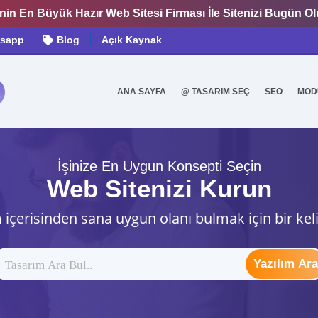
nin En Büyük Hazır Web Sitesi Firması İle Sitenizi Bugün O
sapp
Blog
Açık Kaynak
ANA SAYFA
@ TASARIM SEÇ
SEO
MOD
0
İşinize En Uygun Konsepti Seçin
Web Sitenizi Kurun
 içerisinden sana uygun olanı bulmak için bir kel
Yazılım Ara