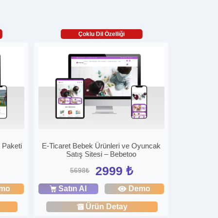
Çoklu Dil Özelliği
 Paketi
E-Ticaret Bebek Ürünleri ve Oyuncak
Satış Sitesi – Bebetoo
2999 ₺
5698₺
mo
Satın Al
Demo
Ürün Detay