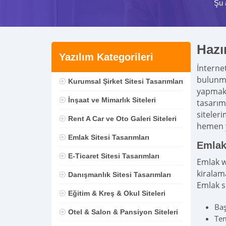
Şu 
Hazı
Yazılım Kategorileri
İnterne
bulunma
Kurumsal Şirket Sitesi Tasarımları
yapmakt
İnşaat ve Mimarlık Siteleri
tasarım
siteler
Rent A Car ve Oto Galeri Siteleri
hemen y
Emlak Sitesi Tasarımları
Emlak 
E-Ticaret Sitesi Tasarımları
Emlak w
kiralam
Danışmanlık Sitesi Tasarımları
Emlak se
Eğitim & Kreş & Okul Siteleri
Baş
Otel & Salon & Pansiyon Siteleri
Tem