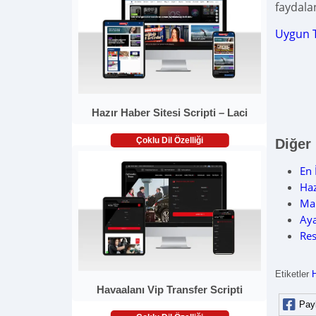
faydalan
Uygun 
Hazır Haber Sitesi Scripti – Laci
Çoklu Dil Özelliği
Diğer
En 
Haz
Mar
Aya
Res
Etiketler
Havaalanı Vip Transfer Scripti
Pay