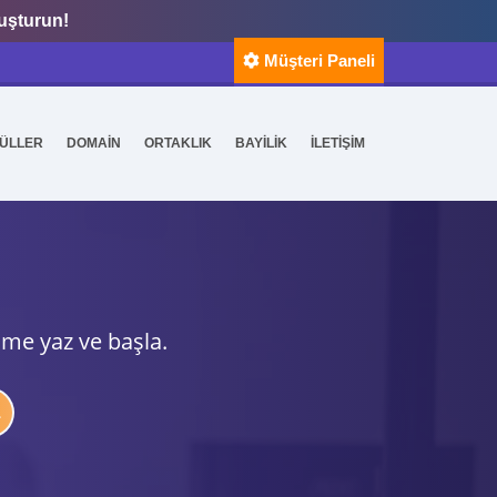
luşturun!
Müşteri Paneli
ÜLLER
DOMAİN
ORTAKLIK
BAYİLİK
İLETİŞİM
ime yaz ve başla.