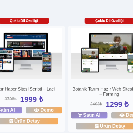
Çoklu Dil Özelliği
Çoklu Dil Özelliği
ır Haber Sitesi Scripti – Laci
Botanik Tarım Hazır Web Sitesi
– Farming
1999 ₺
3798₺
1299 ₺
2468₺
atın Al
Demo
Satın Al
De
Ürün Detay
Ürün Detay