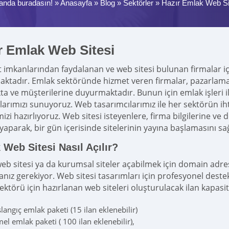
anda buradasın! »
Anasayfa
»
Blog
»
Sektörler
»
Hazır Emlak Web Si
r Emlak Web Sitesi
t imkanlarından faydalanan ve web sitesi bulunan firmalar i
ktadır. Emlak sektöründe hizmet veren firmalar, pazarlama v
a ve müşterilerine duyurmaktadır. Bunun için emlak işleri i
larımızı sunuyoruz. Web tasarımcılarımız ile her sektörün iht
imizi hazırlıyoruz. Web sitesi isteyenlere, firma bilgilerine 
aparak, bir gün içerisinde sitelerinin yayına başlamasını sağ
Web Sitesi Nasıl Açılır?
eb sitesi ya da kurumsal siteler açabilmek için domain adres
anız gerekiyor. Web sitesi tasarımları için profesyonel deste
ktörü için hazırlanan web siteleri oluşturulacak ilan kapasit
langıç emlak paketi (15 ilan eklenebilir)
el emlak paketi ( 100 ilan eklenebilir),