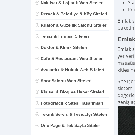
Sta
Nakliyat & Lojistik Web Siteleri
Pro
Dernek & Belediye & Köy Siteleri
Emlak s
Kuaför & Güzellik Salonu Siteleri
paketini
Temizlik Firması Siteleri
Emlak
Doktor & Klinik Siteleri
Emlak se
yer veri
Cafe & Restaurant Web Siteleri
masaüst
kitlesin
Avukatlık & Hukuk Web Siteleri
Site iç
Spor Salonu Web Siteleri
sistemi 
Kişisel & Blog ve Haber Siteleri
değerlen
geniş a
Fotoğrafçılık Sitesi Tasarımları
Teknik Servis & Tesisatçı Siteleri
One Page & Tek Sayfa Siteler