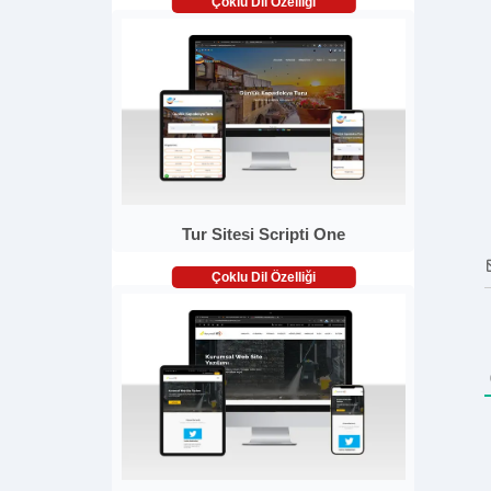
Çoklu Dil Özelliği
Tur Sitesi Scripti One
Çoklu Dil Özelliği