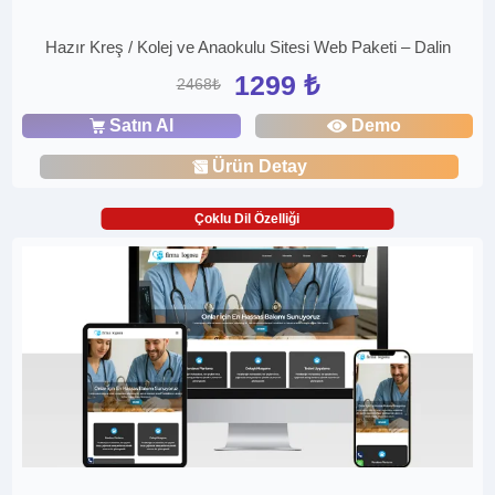
Hazır Kreş / Kolej ve Anaokulu Sitesi Web Paketi – Dalin
1299 ₺
2468₺
Satın Al
Demo
Ürün Detay
Çoklu Dil Özelliği