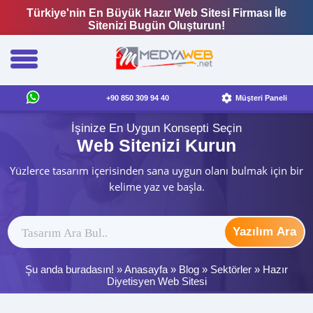
Türkiye'nin En Büyük Hazır Web Sitesi Firması İle
Sitenizi Bugün Oluşturun!
+90 850 309 94 40
Müşteri Paneli
İşinize En Uygun Konsepti Seçin
Web Sitenizi Kurun
Yüzlerce tasarım içerisinden sana uygun olanı bulmak için bir
kelime yaz ve başla.
Yazılım Ara
Şu anda buradasın! »
Anasayfa
»
Blog
»
Sektörler
»
Hazır
Diyetisyen Web Sitesi