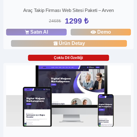
Araç Takip Firması Web Sitesi Paketi – Arven
1299 ₺
2468₺
Satın Al
Demo
Ürün Detay
Çoklu Dil Özelliği