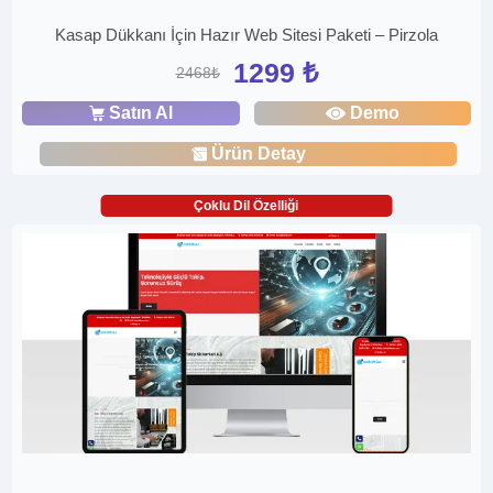
Kasap Dükkanı İçin Hazır Web Sitesi Paketi – Pirzola
1299 ₺
2468₺
Satın Al
Demo
Ürün Detay
Çoklu Dil Özelliği