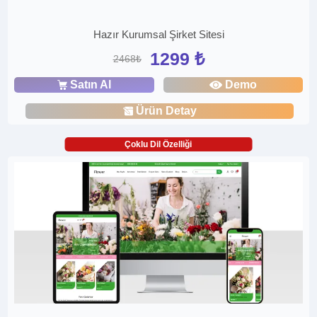
Hazır Kurumsal Şirket Sitesi
1299 ₺
2468₺
Satın Al
Demo
Ürün Detay
Çoklu Dil Özelliği