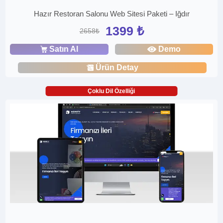
Hazır Restoran Salonu Web Sitesi Paketi – Iğdır
1399 ₺
2658₺
Satın Al
Demo
Ürün Detay
Çoklu Dil Özelliği