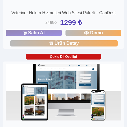
Veteriner Hekim Hizmetleri Web Sitesi Paketi – CanDost
1299 ₺
2468₺
Satın Al
Demo
Ürün Detay
Çoklu Dil Özelliği