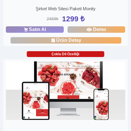
Şirket Web Sitesi Paketi Monity
1299 ₺
2468₺
Satın Al
Demo
Ürün Detay
Çoklu Dil Özelliği