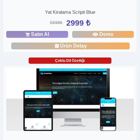
Yat Kiralama Scripti Blue
2999 ₺
5698₺
Satın Al
Demo
Ürün Detay
Çoklu Dil Özelliği