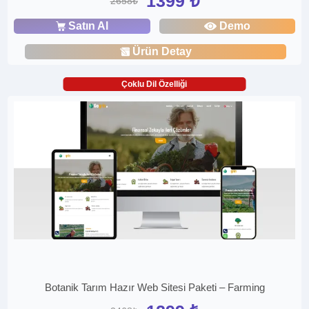
1399 ₺
2658₺
Satın Al
Demo
Ürün Detay
Çoklu Dil Özelliği
Botanik Tarım Hazır Web Sitesi Paketi – Farming