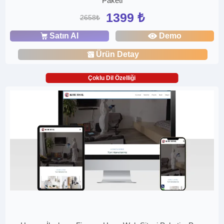
Paketi
1399 ₺
2658₺
Satın Al
Demo
Ürün Detay
Çoklu Dil Özelliği