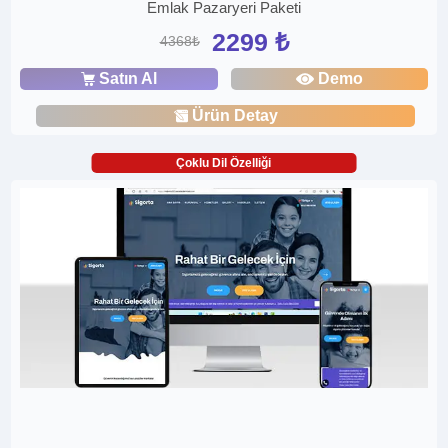
Emlak Pazaryeri Paketi
2299 ₺
4368₺
Satın Al
Demo
Ürün Detay
Çoklu Dil Özelliği