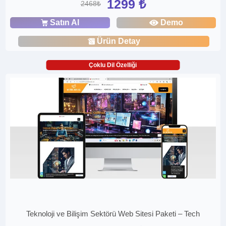
1299 ₺
2468₺
Satın Al
Demo
Ürün Detay
Çoklu Dil Özelliği
Teknoloji ve Bilişim Sektörü Web Sitesi Paketi – Tech