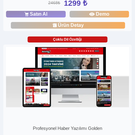
1299 ₺
2468₺
Satın Al
Demo
Ürün Detay
Çoklu Dil Özelliği
Profesyonel Haber Yazılımı Golden