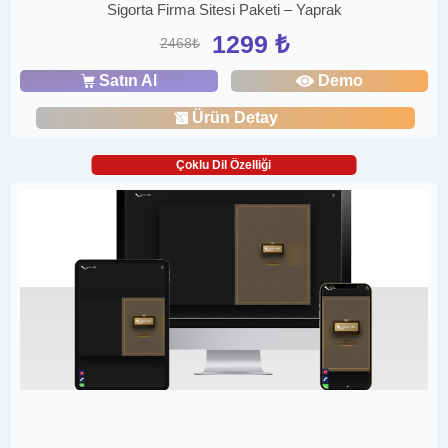
Sigorta Firma Sitesi Paketi – Yaprak
1299 ₺
2468₺
Satın Al
Demo
Ürün Detay
Çoklu Dil Özelliği