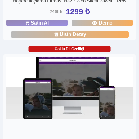
Haşere İlaçlama Firması Hazır Web Sitesi Paketi – Pros
1299 ₺
2468₺
Satın Al
Demo
Ürün Detay
Çoklu Dil Özelliği