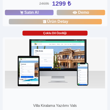
1299 ₺
2468₺
Satın Al
Demo
Ürün Detay
Çoklu Dil Özelliği
Villa Kiralama Yazılımı Vals