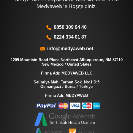
Medyaweb 'e Hoşgeldiniz.
0850 309 94 40
0224 334 01 87
info@medyaweb.net
1209 Mountain Road Place Northeast Albuquerque, NM 87110
New Mexico / United States
Firma Adı: MEDYAWEB LLC
Selimiye Mah. Tarhan Sok. No:1 D:5
Osmangazi / Bursa / Türkiye
Firma Adı: MEDYAWEB