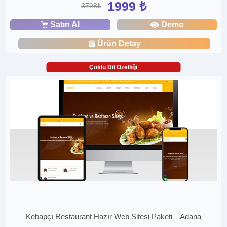
1999 ₺
3798₺
Satın Al
Demo
Ürün Detay
Çoklu Dil Özelliği
Kebapçı Restaurant Hazır Web Sitesi Paketi – Adana