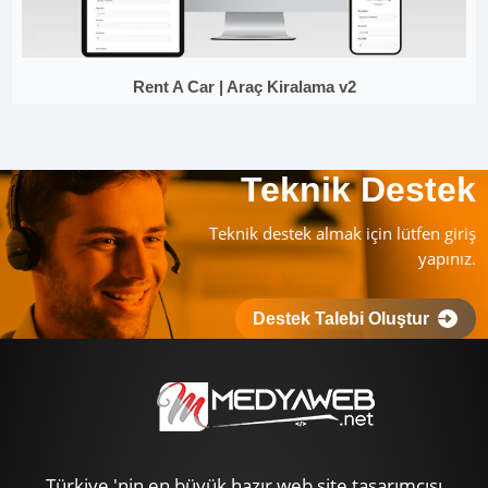
Rent A Car | Araç Kiralama v2
Teknik Destek
Teknik destek almak için lütfen giriş
yapınız.
Destek Talebi Oluştur
Türkiye 'nin en büyük hazır web site tasarımcısı