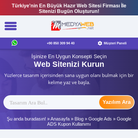
Türkiye'nin En Büyük Hazır Web Sitesi Firması İle
Sitenizi Bugün Oluşturun!
+90 850 309 94 40
Müşteri Paneli
İşinize En Uygun Konsepti Seçin
Web Sitenizi Kurun
Yüzlerce tasarım içerisinden sana uygun olanı bulmak için bir
kelime yaz ve başla.
Yazılım Ara
Şu anda buradasın! »
Anasayfa
»
Blog
»
Google Ads
»
Google
ADS Kupon Kullanımı