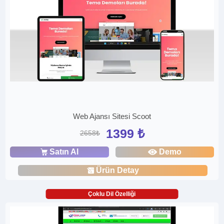
Web Ajansı Sitesi Scoot
1399 ₺
2658₺
Satın Al
Demo
Ürün Detay
Çoklu Dil Özelliği