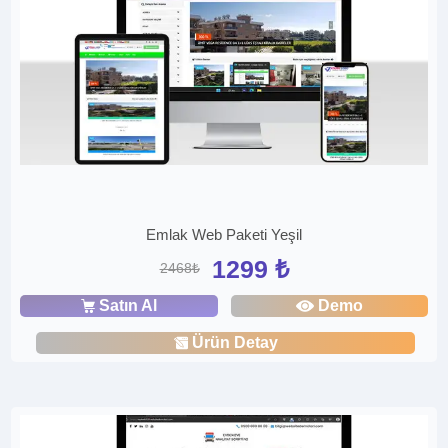
Emlak Web Paketi Yeşil
1299 ₺
2468₺
Satın Al
Demo
Ürün Detay