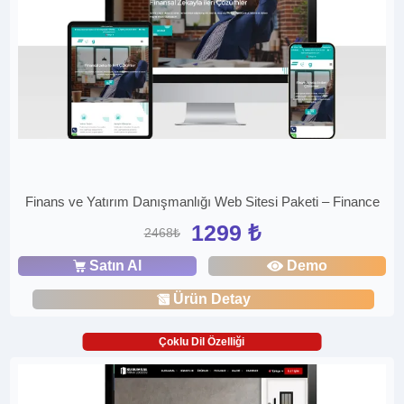
Finans ve Yatırım Danışmanlığı Web Sitesi Paketi – Finance
1299 ₺
2468₺
Satın Al
Demo
Ürün Detay
Çoklu Dil Özelliği