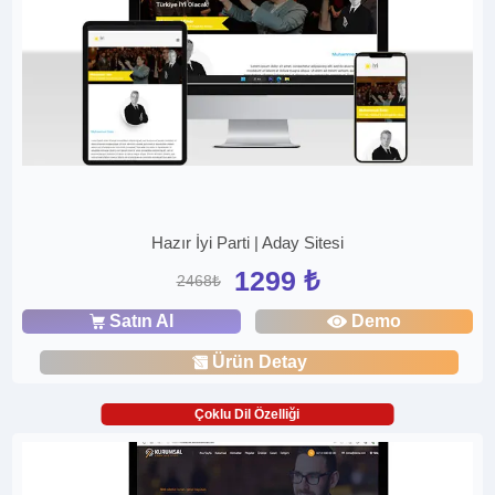
Hazır İyi Parti | Aday Sitesi
1299 ₺
2468₺
Satın Al
Demo
Ürün Detay
Çoklu Dil Özelliği