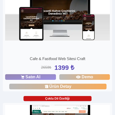
Cafe & Fastfood Web Sitesi Craft
1399 ₺
2658₺
Satın Al
Demo
Ürün Detay
Çoklu Dil Özelliği