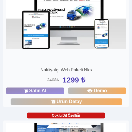
Nakliyatçı Web Paketi Nks
1299 ₺
2468₺
Satın Al
Demo
Ürün Detay
Çoklu Dil Özelliği