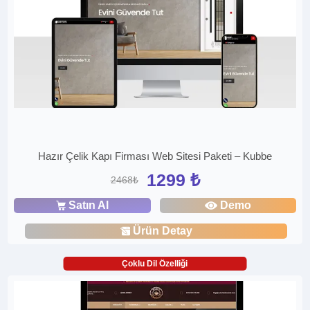
Hazır Çelik Kapı Firması Web Sitesi Paketi – Kubbe
1299 ₺
2468₺
Satın Al
Demo
Ürün Detay
Çoklu Dil Özelliği