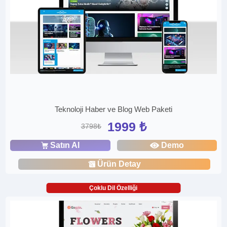
Teknoloji Haber ve Blog Web Paketi
1999 ₺
3798₺
Satın Al
Demo
Ürün Detay
Çoklu Dil Özelliği