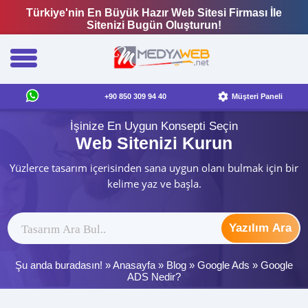
Türkiye'nin En Büyük Hazır Web Sitesi Firması İle
Sitenizi Bugün Oluşturun!
+90 850 309 94 40
Müşteri Paneli
İşinize En Uygun Konsepti Seçin
Web Sitenizi Kurun
Yüzlerce tasarım içerisinden sana uygun olanı bulmak için bir
kelime yaz ve başla.
Yazılım Ara
Şu anda buradasın! »
Anasayfa
»
Blog
»
Google Ads
»
Google
ADS Nedir?