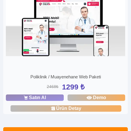
Poliklinik / Muayenehane Web Paketi
1299 ₺
2468₺
Satın Al
Demo
Ürün Detay