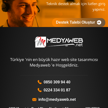
Teknik destek almak için lütfen giriş
yapınız.
Destek Talebi Oluştur
Türkiye 'nin en büyük hazır web site tasarımcısı
Medyaweb 'e Hoşgeldiniz.
0850 309 94 40
0224 334 01 87
info@medyaweb.net