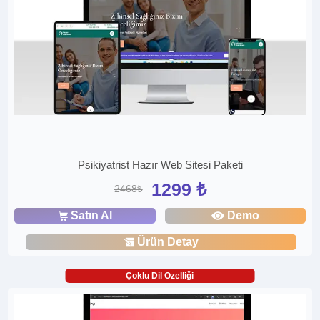
Psikiyatrist Hazır Web Sitesi Paketi
1299 ₺
2468₺
Satın Al
Demo
Ürün Detay
Çoklu Dil Özelliği