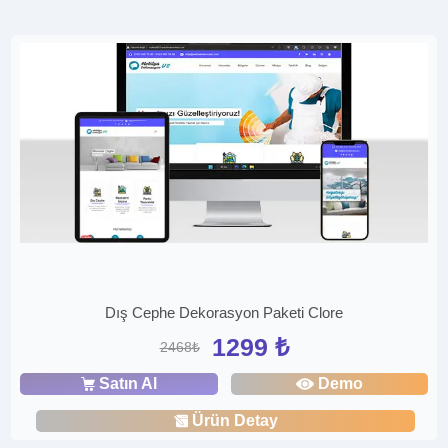
Dış Cephe Dekorasyon Paketi Clore
1299 ₺
2468₺
Satın Al
Demo
Ürün Detay