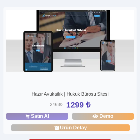
Hazır Avukatlık | Hukuk Bürosu Sitesi
1299 ₺
2468₺
Satın Al
Demo
Ürün Detay