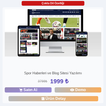
Çoklu Dil Özelliği
Spor Haberleri ve Blog Sitesi Yazılımı
1999 ₺
3798₺
Satın Al
Demo
Ürün Detay