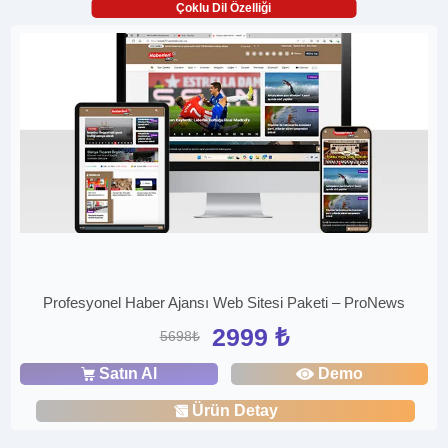
Çoklu Dil Özelliği
Profesyonel Haber Ajansı Web Sitesi Paketi – ProNews
2999 ₺
5698₺
Satın Al
Demo
Ürün Detay