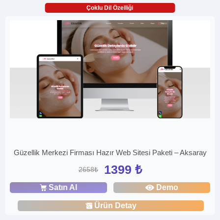
Çoklu Dil Özelliği
Güzellik Merkezi Firması Hazır Web Sitesi Paketi – Aksaray
1399 ₺
2658₺
Satın Al
Demo
Ürün Detay