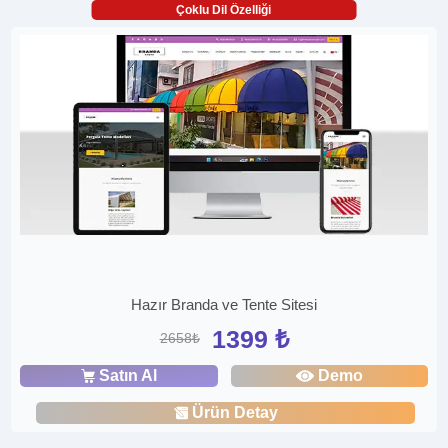
Çoklu Dil Özelliği
Hazır Branda ve Tente Sitesi
1399 ₺
2658₺
Satın Al
Demo
Ürün Detay