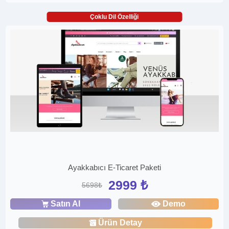
Çoklu Dil Özelliği
Ayakkabıcı E-Ticaret Paketi
2999 ₺
5698₺
Satın Al
Demo
Ürün Detay