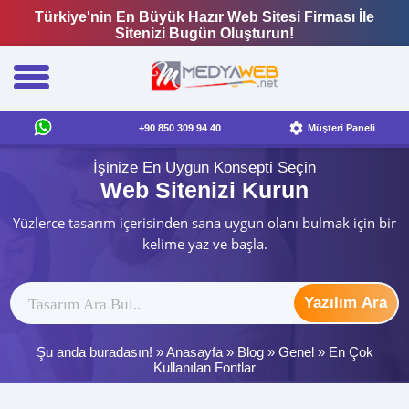
Türkiye'nin En Büyük Hazır Web Sitesi Firması İle
Sitenizi Bugün Oluşturun!
+90 850 309 94 40
Müşteri Paneli
İşinize En Uygun Konsepti Seçin
Web Sitenizi Kurun
Yüzlerce tasarım içerisinden sana uygun olanı bulmak için bir
kelime yaz ve başla.
Yazılım Ara
Şu anda buradasın! »
Anasayfa
»
Blog
»
Genel
»
En Çok
Kullanılan Fontlar