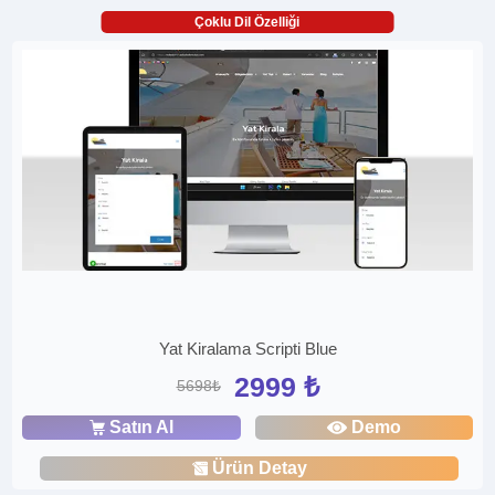
Çoklu Dil Özelliği
Yat Kiralama Scripti Blue
2999 ₺
5698₺
Satın Al
Demo
Ürün Detay