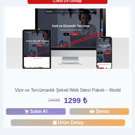
Çoklu Dil Özelliği
Vize ve Tercümanlık Şirketi Web Sitesi Paketi – World
1299 ₺
2468₺
Satın Al
Demo
Ürün Detay