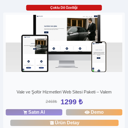
Çoklu Dil Özelliği
Vale ve Şoför Hizmetleri Web Sitesi Paketi – Valem
1299 ₺
2468₺
Satın Al
Demo
Ürün Detay