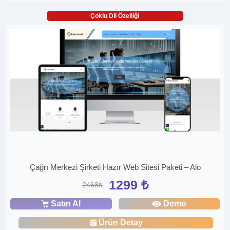
Çoklu Dil Özelliği
Çağrı Merkezi Şirketi Hazır Web Sitesi Paketi – Alo
1299 ₺
2468₺
Satın Al
Demo
Ürün Detay