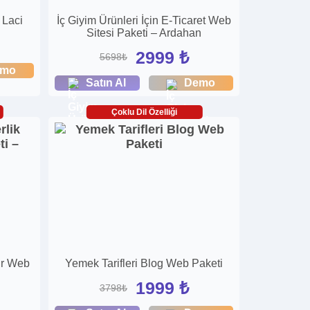
 Laci
İç Giyim Ürünleri İçin E-Ticaret Web
Sitesi Paketi – Ardahan
2999 ₺
5698₺
emo
Satın Al
Demo
Çoklu Dil Özelliği
zır Web
Yemek Tarifleri Blog Web Paketi
n
1999 ₺
3798₺