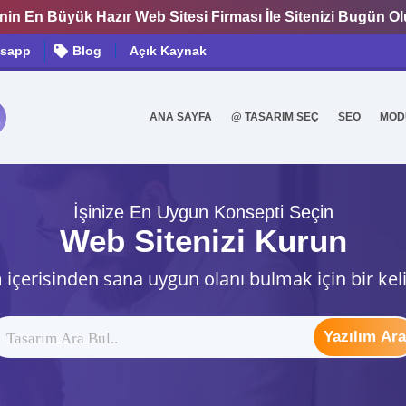
nin En Büyük Hazır Web Sitesi Firması İle Sitenizi Bugün O
sapp
Blog
Açık Kaynak
ANA SAYFA
@ TASARIM SEÇ
SEO
MOD
0
İşinize En Uygun Konsepti Seçin
Web Sitenizi Kurun
 içerisinden sana uygun olanı bulmak için bir kel
Yazılım Ara