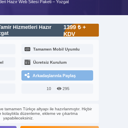
eri Hazır Web Sitesi Paketi – Yozgat
1399 ₺ +
amir Hizmetleri Hazır
zgat
KDV
Tamamen Mobil Uyumlu
el
Ücretsiz Kurulum
Arkadaşlarınla Paylaş
10
295
ve tamamen Türkçe altyapı ile hazırlanmıştır. Hiçbir
le kolaylıkla düzenleme, ekleme ve çıkartma
yapabileceksiniz.