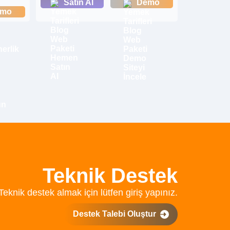
Satın Al
Demo
emo
Teknik Destek
Teknik destek almak için lütfen giriş yapınız.
Destek Talebi Oluştur