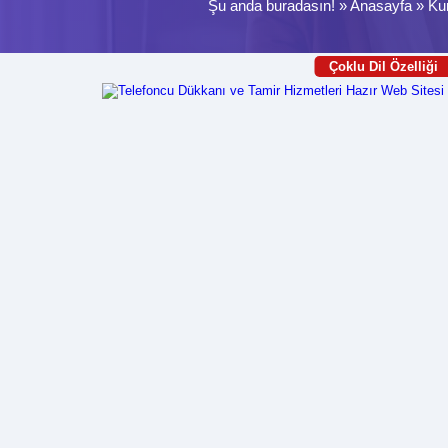
Şu anda buradasın! »
Anasayfa
»
Kur
Çoklu Dil Özelliği