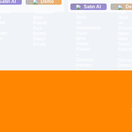
Satın Al
Demo
Satın Al
D