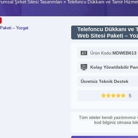
umsal Şirket Sitesi Tasarımları
»
Telefoncu Dükkanı ve Tamir Hizmetl
Telefoncu Dükkanı ve T
Web Sitesi Paketi – Yo
Ürün Kodu:
MDWEB613
Kolay Yönetilebilir Pan
Ücretsiz Teknik Destek
5
Tüm siteler kendi yazılımımız 
kod bilginiz olmasa bi