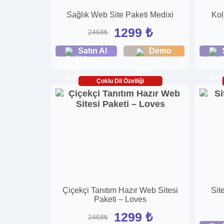
Sağlık Web Site Paketi Medixi
Kol
1299 ₺
2468₺
Satın Al
Demo
Çoklu Dil Özelliği
Çiçekçi Tanıtım Hazır Web Sitesi
Sit
Paketi – Loves
1299 ₺
2468₺