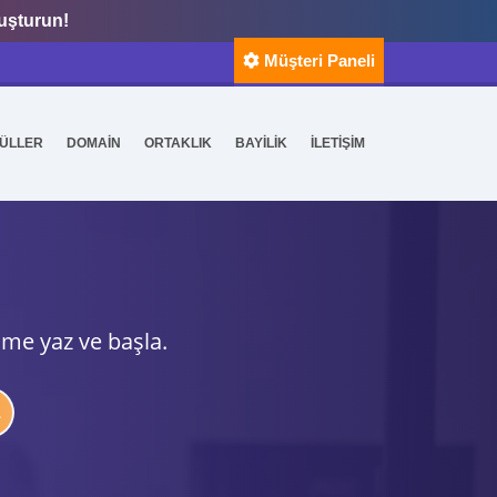
luşturun!
Müşteri Paneli
ÜLLER
DOMAİN
ORTAKLIK
BAYİLİK
İLETİŞİM
ime yaz ve başla.