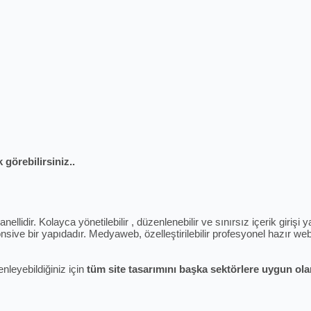
 görebilirsiniz..
ellidir. Kolayca yönetilebilir , düzenlenebilir ve sınırsız içerik giriş
sive bir yapıdadır. Medyaweb, özelleştirilebilir profesyonel hazır web 
enleyebildiğiniz için
tüm site tasarımını başka sektörlere uygun olara