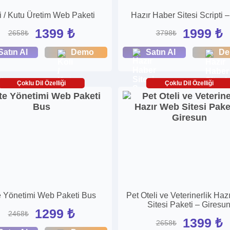
i / Kutu Üretim Web Paketi
Hazır Haber Sitesi Scripti –
1399 ₺
1999 ₺
2658₺
3798₺
Satın Al
Demo
Satın Al
D
Çoklu Dil Özelliği
Çoklu Dil Özelliği
e Yönetimi Web Paketi Bus
Pet Oteli ve Veterinerlik Ha
Sitesi Paketi – Giresu
1299 ₺
2468₺
1399 ₺
2658₺