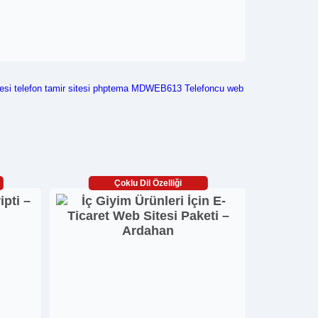
esi
telefon tamir sitesi
phptema
MDWEB613
Telefoncu web
Çoklu Dil Özelliği