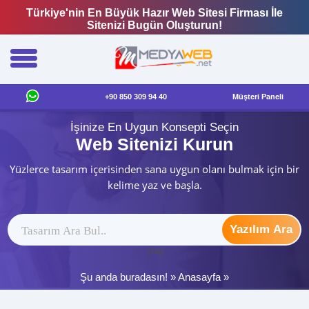
Türkiye'nin En Büyük Hazır Web Sitesi Firması İle
Sitenizi Bugün Oluşturun!
+90 850 309 94 40
Müşteri Paneli
İşinize En Uygun Konsepti Seçin
Web Sitenizi Kurun
Yüzlerce tasarım içerisinden sana uygun olanı bulmak için bir
kelime yaz ve başla.
Yazılım Ara
ytag
Şu anda buradasın! »
Anasayfa
»