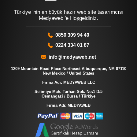
Türkiye 'nin en büyük hazır web site tasarımcısı
Medyaweb 'e Hoşgeldiniz.
0850 309 94 40
0224 334 01 87
info@medyaweb.net
1209 Mountain Road Place Northeast Albuquerque, NM 87110
New Mexico / United States
Firma Adı: MEDYAWEB LLC
Selimiye Mah. Tarhan Sok. No:1 D:5
Osmangazi / Bursa / Türkiye
Firma Adı: MEDYAWEB