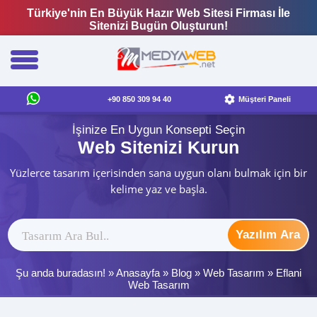
Türkiye'nin En Büyük Hazır Web Sitesi Firması İle
Sitenizi Bugün Oluşturun!
+90 850 309 94 40
Müşteri Paneli
İşinize En Uygun Konsepti Seçin
Web Sitenizi Kurun
Yüzlerce tasarım içerisinden sana uygun olanı bulmak için bir
kelime yaz ve başla.
Yazılım Ara
Şu anda buradasın! »
Anasayfa
»
Blog
»
Web Tasarım
»
Eflani
Web Tasarım