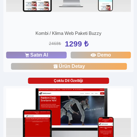
Kombi / Klima Web Paketi Buzzy
1299 ₺
2468₺
Satın Al
Demo
Ürün Detay
Çoklu Dil Özelliği