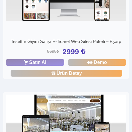
Tesettür Giyim Satışı E-Ticaret Web Sitesi Paketi – Eşarp
2999 ₺
5698₺
Satın Al
Demo
Ürün Detay