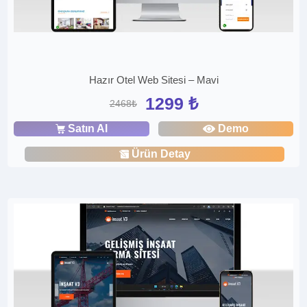
Hazır Otel Web Sitesi – Mavi
1299 ₺
2468₺
Satın Al
Demo
Ürün Detay