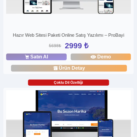
Hazır Web Sitesi Paketi Online Satış Yazılımı – ProBayi
2999 ₺
5698₺
Satın Al
Demo
Ürün Detay
Çoklu Dil Özelliği