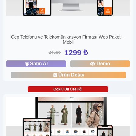
Cep Telefonu ve Telekomünikasyon Firması Web Paketi –
Mobil
1299 ₺
2468₺
Satın Al
Demo
Ürün Detay
Çoklu Dil Özelliği