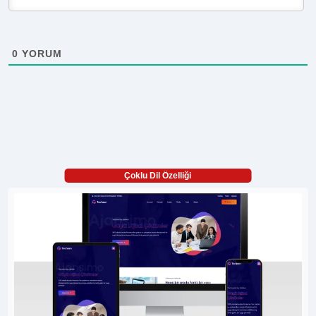
0
YORUM
Çoklu Dil Özelliği