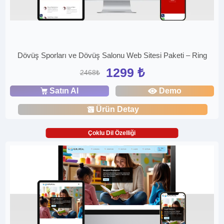
Dövüş Sporları ve Dövüş Salonu Web Sitesi Paketi – Ring
1299 ₺
2468₺
Satın Al
Demo
Ürün Detay
Çoklu Dil Özelliği