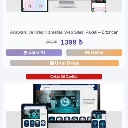
Anaokulu ve Kreş Hizmetleri Web Sitesi Paketi – Erzincan
1399 ₺
2658₺
Satın Al
Demo
Ürün Detay
Çoklu Dil Özelliği