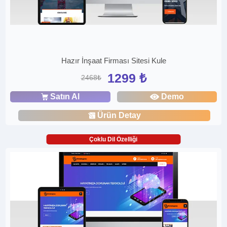
Hazır İnşaat Firması Sitesi Kule
1299 ₺
2468₺
Satın Al
Demo
Ürün Detay
Çoklu Dil Özelliği