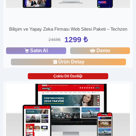
Bilişim ve Yapay Zeka Firması Web Sitesi Paketi – Techzen
1299 ₺
2468₺
Satın Al
Demo
Ürün Detay
Çoklu Dil Özelliği