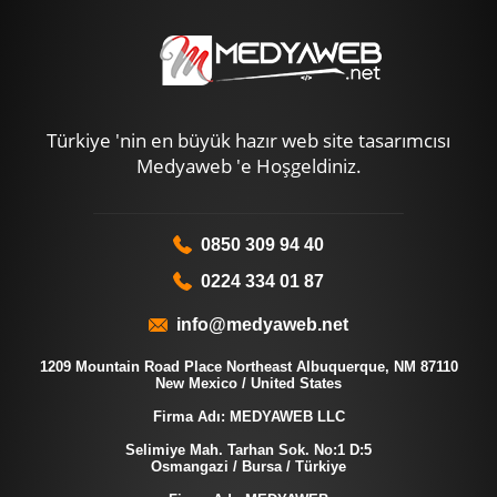
Türkiye 'nin en büyük hazır web site tasarımcısı
Medyaweb 'e Hoşgeldiniz.
0850 309 94 40
0224 334 01 87
info@medyaweb.net
1209 Mountain Road Place Northeast Albuquerque, NM 87110
New Mexico / United States
Firma Adı: MEDYAWEB LLC
Selimiye Mah. Tarhan Sok. No:1 D:5
Osmangazi / Bursa / Türkiye