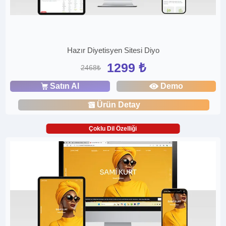
Hazır Diyetisyen Sitesi Diyo
1299 ₺
2468₺
Satın Al
Demo
Ürün Detay
Çoklu Dil Özelliği