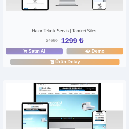
Hazır Teknik Servis | Tamirci Sitesi
1299 ₺
2468₺
Satın Al
Demo
Ürün Detay