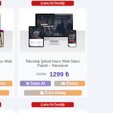
Çoklu Dil Özelliği
ası Web
Teknoloji Şirketi Hazır Web Sitesi
Paketi – Teknokrat
1299 ₺
2468₺
mo
Satın Al
Demo
Ürün Detay
Çoklu Dil Özelliği