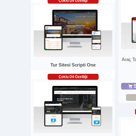
Çoklu Dil Özelliği
Araç Ta
Tur Sitesi Scripti One
Çoklu Dil Özelliği
S