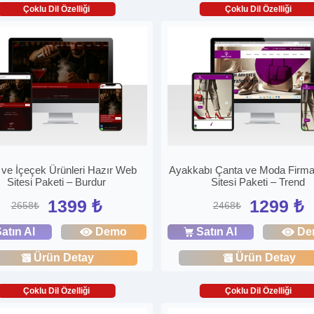
Çoklu Dil Özelliği
Çoklu Dil Özelliği
 ve İçeçek Ürünleri Hazır Web
Ayakkabı Çanta ve Moda Firm
Sitesi Paketi – Burdur
Sitesi Paketi – Trend
1399 ₺
1299 ₺
2658₺
2468₺
atın Al
Demo
Satın Al
De
Ürün Detay
Ürün Detay
Çoklu Dil Özelliği
Çoklu Dil Özelliği