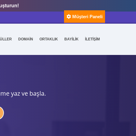
luşturun!
Müşteri Paneli
ÜLLER
DOMAİN
ORTAKLIK
BAYİLİK
İLETİŞİM
ime yaz ve başla.