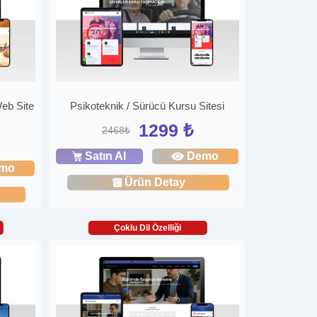
eb Site
Psikoteknik / Sürücü Kursu Sitesi
1299 ₺
2468₺
Satın Al
Demo
mo
Ürün Detay
Çoklu Dil Özelliği