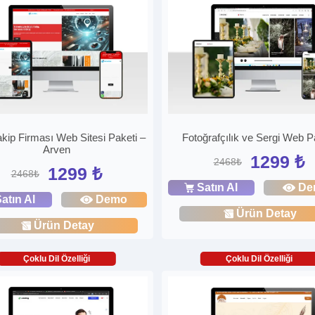
kip Firması Web Sitesi Paketi –
Fotoğrafçılık ve Sergi Web P
Arven
1299 ₺
2468₺
1299 ₺
2468₺
Satın Al
De
atın Al
Demo
Ürün Detay
Ürün Detay
Çoklu Dil Özelliği
Çoklu Dil Özelliği