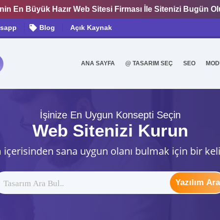
nin En Büyük Hazır Web Sitesi Firması İle Sitenizi Bugün O
sapp
Blog
Açık Kaynak
ANA SAYFA
@ TASARIM SEÇ
SEO
MOD
0
İşinize En Uygun Konsepti Seçin
Web Sitenizi Kurun
 içerisinden sana uygun olanı bulmak için bir kel
Yazılım Ara