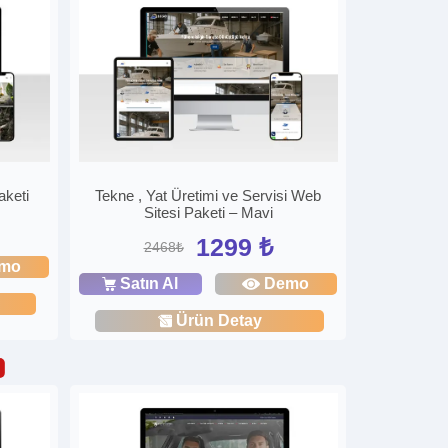
aketi
Tekne , Yat Üretimi ve Servisi Web
Sitesi Paketi – Mavi
1299 ₺
2468₺
mo
Satın Al
Demo
Ürün Detay