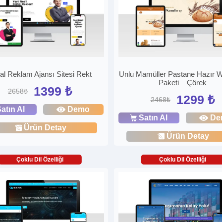
ital Reklam Ajansı Sitesi Rekt
Unlu Mamüller Pastane Hazır W
Paketi – Çörek
1399 ₺
2658₺
1299 ₺
2468₺
atın Al
Demo
Satın Al
De
Ürün Detay
Ürün Detay
Çoklu Dil Özelliği
Çoklu Dil Özelliği