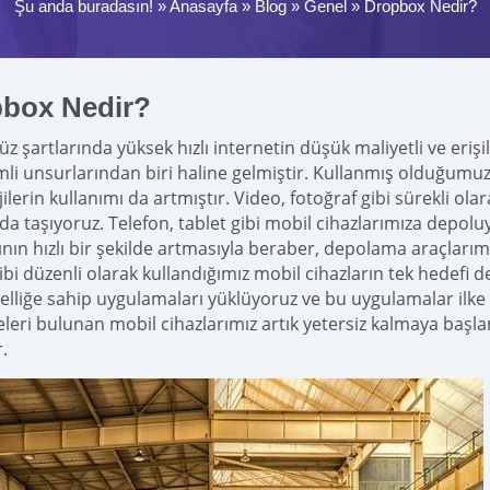
Şu anda buradasın! »
Anasayfa
»
Blog
»
Genel
»
Dropbox Nedir?
box Nedir?
 şartlarında yüksek hızlı internetin düşük maliyetli ve erişil
li unsurlarından biri haline gelmiştir. Kullanmış olduğumuz 
jilerin kullanımı da artmıştır. Video, fotoğraf gibi sürekli 
da taşıyoruz. Telefon, tablet gibi mobil cihazlarımıza depolu
nın hızlı bir şekilde artmasıyla beraber, depolama araçlarımız
gibi düzenli olarak kullandığımız mobil cihazların tek hedefi 
özelliğe sahip uygulamaları yüklüyoruz ve bu uygulamalar ilke 
eleri bulunan mobil cihazlarımız artık yetersiz kalmaya baş
.