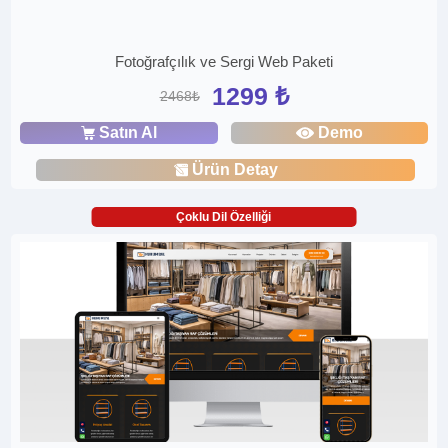
Fotoğrafçılık ve Sergi Web Paketi
1299 ₺
2468₺
Satın Al
Demo
Ürün Detay
Çoklu Dil Özelliği