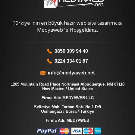
Türkiye 'nin en büyük hazır web site tasarımcısı
Medyaweb 'e Hoşgeldiniz.
0850 309 94 40
0224 334 01 87
info@medyaweb.net
1209 Mountain Road Place Northeast Albuquerque, NM 87110
New Mexico / United States
Firma Adı: MEDYAWEB LLC
Selimiye Mah. Tarhan Sok. No:1 D:5
Osmangazi / Bursa / Türkiye
Firma Adı: MEDYAWEB