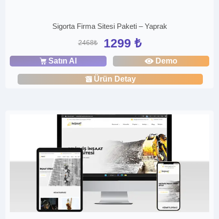
Sigorta Firma Sitesi Paketi – Yaprak
1299 ₺
2468₺
Satın Al
Demo
Ürün Detay