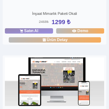
İnşaat Mimarlık Paketi Okali
1299 ₺
2468₺
Satın Al
Demo
Ürün Detay