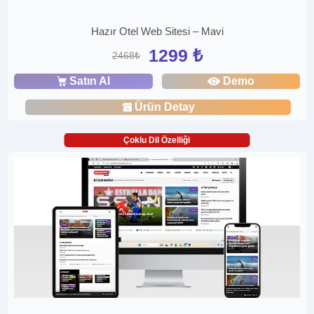
Hazır Otel Web Sitesi – Mavi
1299 ₺
2468₺
Satın Al
Demo
Ürün Detay
Çoklu Dil Özelliği