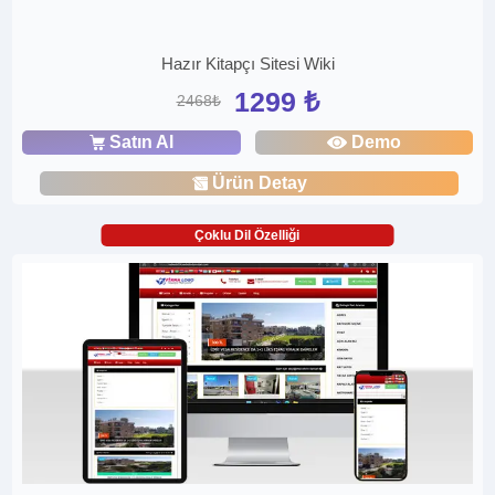
Hazır Kitapçı Sitesi Wiki
1299 ₺
2468₺
Satın Al
Demo
Ürün Detay
Çoklu Dil Özelliği