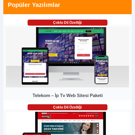
Popüler Yazılımlar
Çoklu Dil Özelliği
Telekom – İp Tv Web Sitesi Paketi
Çoklu Dil Özelliği