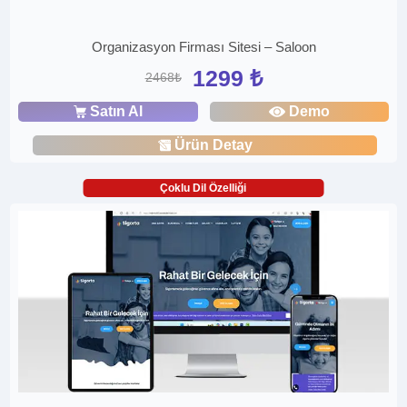
Organizasyon Firması Sitesi – Saloon
1299 ₺
2468₺
Satın Al
Demo
Ürün Detay
Çoklu Dil Özelliği