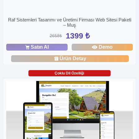
Raf Sistemleri Tasarımı ve Üretimi Firması Web Sitesi Paketi
– Muş
1399 ₺
2658₺
Satın Al
Demo
Ürün Detay
Çoklu Dil Özelliği