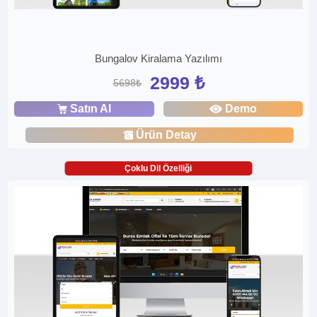
Bungalov Kiralama Yazılımı
2999 ₺
5698₺
Satın Al
Demo
Ürün Detay
Çoklu Dil Özelliği