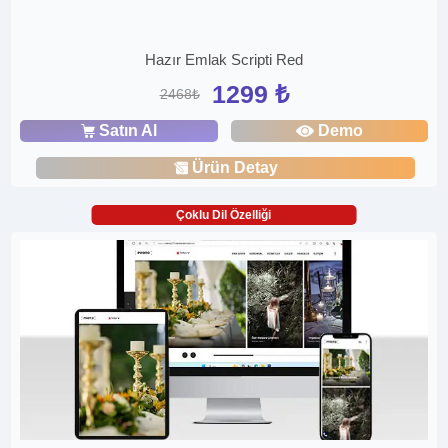
Hazır Emlak Scripti Red
1299 ₺
2468₺
Satın Al
Demo
Ürün Detay
Çoklu Dil Özelliği