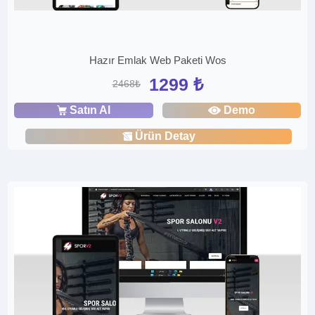
Hazır Emlak Web Paketi Wos
1299 ₺
2468₺
Satın Al
Demo
Ürün Detay