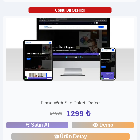
Çoklu Dil Özelliği
Firma Web Site Paketi Defne
1299 ₺
2468₺
Satın Al
Demo
Ürün Detay