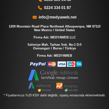
0224 334 01 87
info@medyaweb.net
1209 Mountain Road Place Northeast Albuquerque, NM 87110
New Mexico / United States
Firma Adı: MEDYAWEB LLC
Selimiye Mah. Tarhan Sok. No:1 D:5
Osmangazi / Bursa / Türkiye
Firma Adı: MEDYAWEB
* Fiyatlarımıza %20 KDV dahil değildir, sipariş esnasında eklenmektedir.