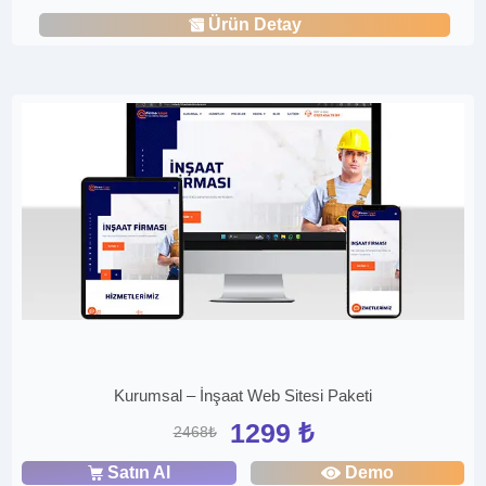
Ürün Detay
Kurumsal – İnşaat Web Sitesi Paketi
1299 ₺
2468₺
Satın Al
Demo