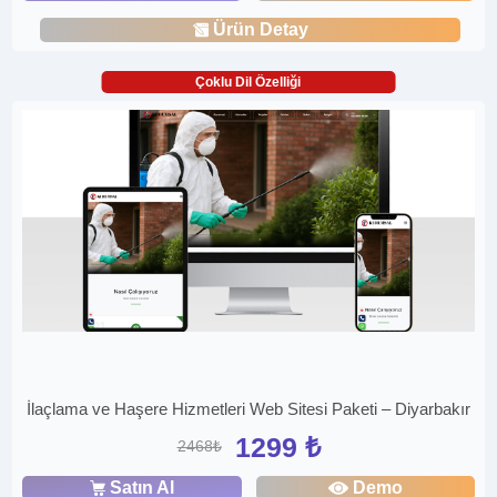
Ürün Detay
Çoklu Dil Özelliği
İlaçlama ve Haşere Hizmetleri Web Sitesi Paketi – Diyarbakır
1299 ₺
2468₺
Satın Al
Demo