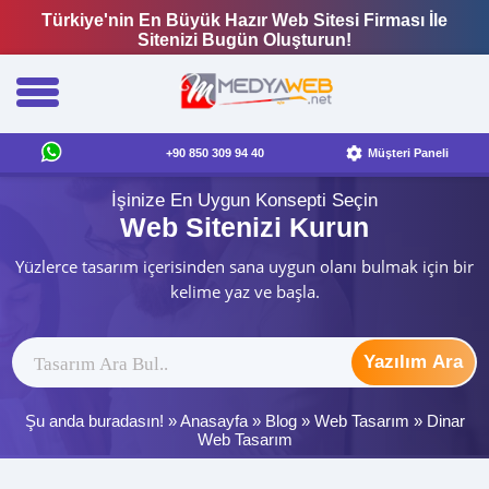
Türkiye'nin En Büyük Hazır Web Sitesi Firması İle
Sitenizi Bugün Oluşturun!
+90 850 309 94 40
Müşteri Paneli
İşinize En Uygun Konsepti Seçin
Web Sitenizi Kurun
Yüzlerce tasarım içerisinden sana uygun olanı bulmak için bir
kelime yaz ve başla.
Yazılım Ara
Şu anda buradasın! »
Anasayfa
»
Blog
»
Web Tasarım
»
Dinar
Web Tasarım