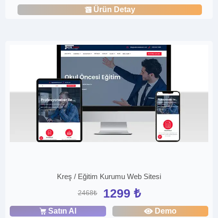
Ürün Detay
Kreş / Eğitim Kurumu Web Sitesi
1299 ₺
2468₺
Satın Al
Demo