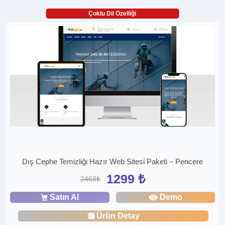
Çoklu Dil Özelliği
Dış Cephe Temizliği Hazır Web Sitesi Paketi – Pencere
1299 ₺
2468₺
Satın Al
Demo
Ürün Detay