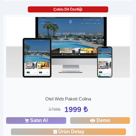
Çoklu Dil Özelliği
Otel Web Paketi Colina
1999 ₺
3798₺
Satın Al
Demo
Ürün Detay