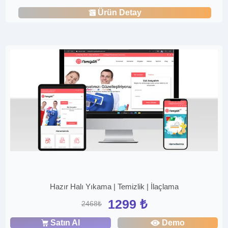
Ürün Detay
Hazır Halı Yıkama | Temizlik | İlaçlama
1299 ₺
2468₺
Satın Al
Demo