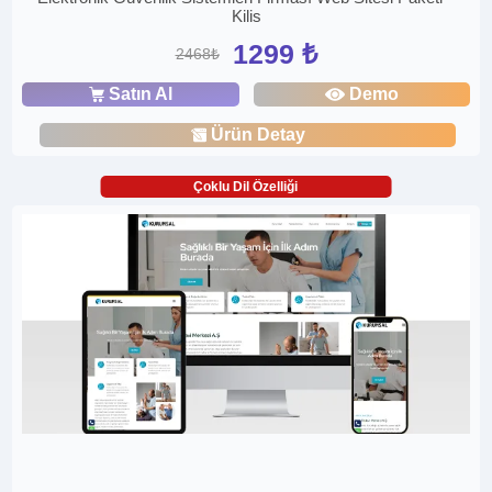
Kilis
1299 ₺
2468₺
Satın Al
Demo
Ürün Detay
Çoklu Dil Özelliği