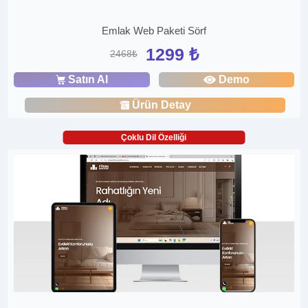
Emlak Web Paketi Sörf
1299 ₺
2468₺
Satın Al
Demo
Ürün Detay
Çoklu Dil Özelliği