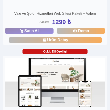
Vale ve Şoför Hizmetleri Web Sitesi Paketi – Valem
1299 ₺
2468₺
Satın Al
Demo
Ürün Detay
Çoklu Dil Özelliği