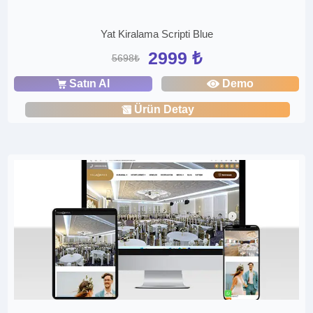
Yat Kiralama Scripti Blue
2999 ₺
5698₺
Satın Al
Demo
Ürün Detay