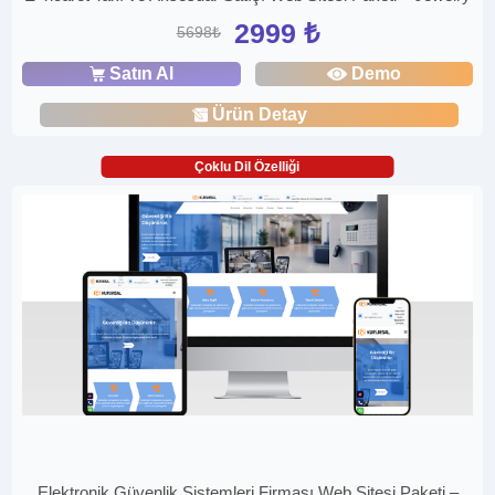
2999 ₺
5698₺
Satın Al
Demo
Ürün Detay
Çoklu Dil Özelliği
Elektronik Güvenlik Sistemleri Firması Web Sitesi Paketi –