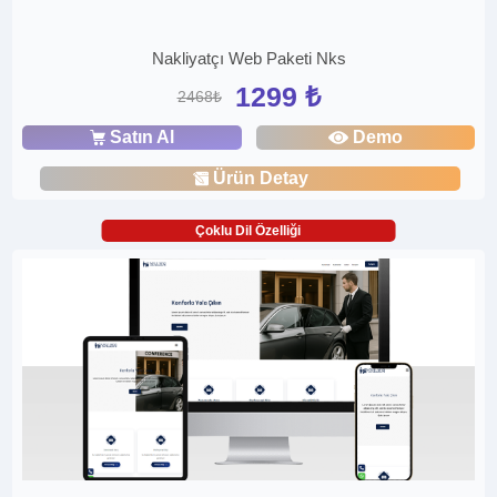
Nakliyatçı Web Paketi Nks
1299 ₺
2468₺
Satın Al
Demo
Ürün Detay
Çoklu Dil Özelliği