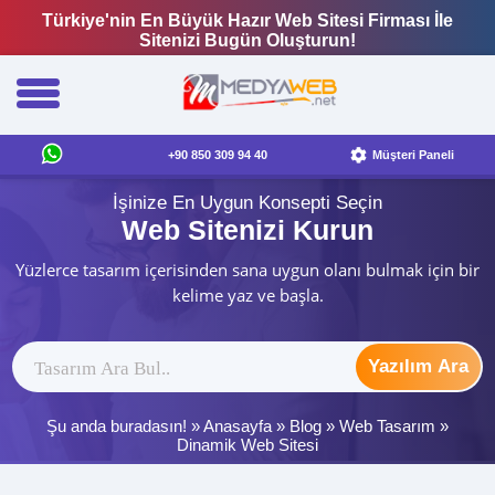
Türkiye'nin En Büyük Hazır Web Sitesi Firması İle
Sitenizi Bugün Oluşturun!
+90 850 309 94 40
Müşteri Paneli
İşinize En Uygun Konsepti Seçin
Web Sitenizi Kurun
Yüzlerce tasarım içerisinden sana uygun olanı bulmak için bir
kelime yaz ve başla.
Yazılım Ara
Şu anda buradasın! »
Anasayfa
»
Blog
»
Web Tasarım
»
Dinamik Web Sitesi