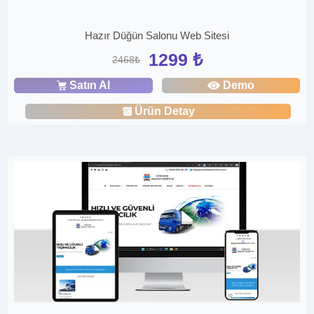
Hazır Düğün Salonu Web Sitesi
1299 ₺
2468₺
Satın Al
Demo
Ürün Detay