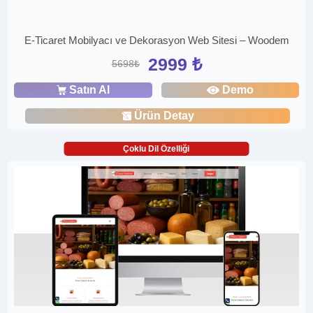
E-Ticaret Mobilyacı ve Dekorasyon Web Sitesi – Woodem
2999 ₺
5698₺
Satın Al
Demo
Ürün Detay
Çoklu Dil Özelliği