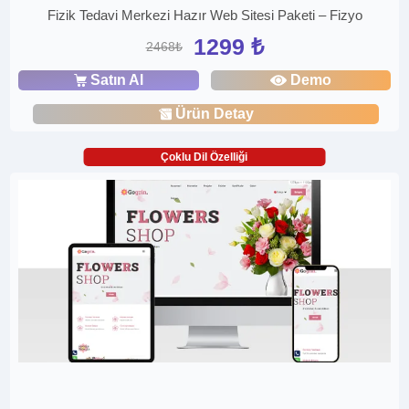
Fizik Tedavi Merkezi Hazır Web Sitesi Paketi – Fizyo
1299 ₺
2468₺
Satın Al
Demo
Ürün Detay
Çoklu Dil Özelliği