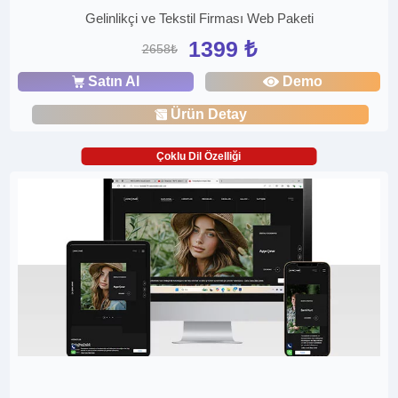
Gelinlikçi ve Tekstil Firması Web Paketi
1399 ₺
2658₺
Satın Al
Demo
Ürün Detay
Çoklu Dil Özelliği