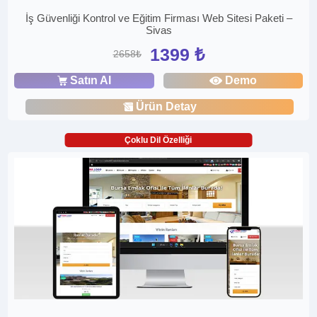
İş Güvenliği Kontrol ve Eğitim Firması Web Sitesi Paketi –
Sivas
1399 ₺
2658₺
Satın Al
Demo
Ürün Detay
Çoklu Dil Özelliği