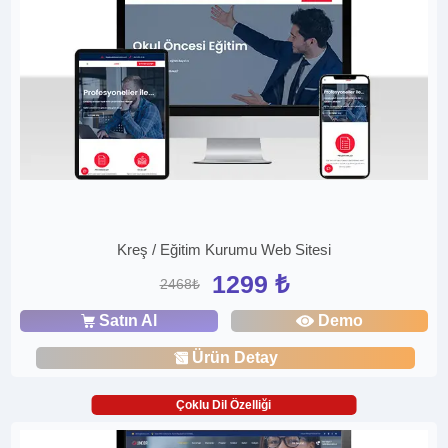
Kreş / Eğitim Kurumu Web Sitesi
1299 ₺
2468₺
Satın Al
Demo
Ürün Detay
Çoklu Dil Özelliği