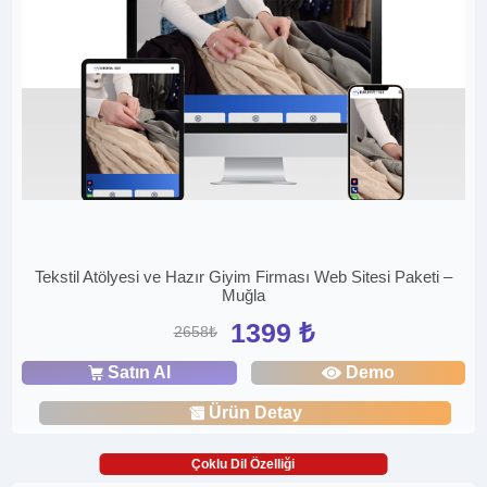
Tekstil Atölyesi ve Hazır Giyim Firması Web Sitesi Paketi –
Muğla
1399 ₺
2658₺
Satın Al
Demo
Ürün Detay
Çoklu Dil Özelliği