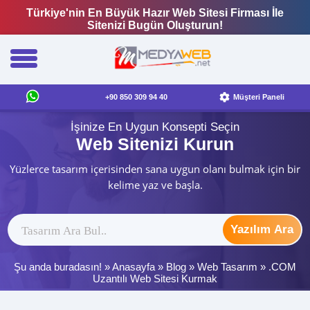
Türkiye'nin En Büyük Hazır Web Sitesi Firması İle
Sitenizi Bugün Oluşturun!
+90 850 309 94 40
Müşteri Paneli
İşinize En Uygun Konsepti Seçin
Web Sitenizi Kurun
Yüzlerce tasarım içerisinden sana uygun olanı bulmak için bir
kelime yaz ve başla.
Yazılım Ara
Şu anda buradasın! »
Anasayfa
»
Blog
»
Web Tasarım
»
.COM
Uzantılı Web Sitesi Kurmak