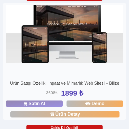
Ürün Satışı Özellikli İnşaat ve Mimarlık Web Sitesi – Bliize
1899 ₺
3608₺
Satın Al
Demo
Ürün Detay
Çoklu Dil Özelliği