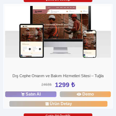
Dış Cephe Onarım ve Bakım Hizmetleri Sitesi – Tuğla
1299 ₺
2468₺
Satın Al
Demo
Ürün Detay
Çoklu Dil Özelliği