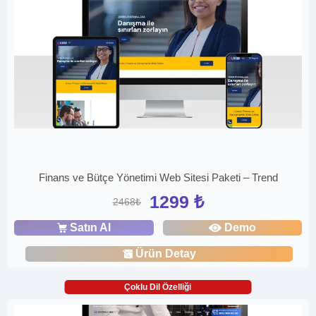
Finans ve Bütçe Yönetimi Web Sitesi Paketi – Trend
1299 ₺
2468₺
Satın Al
Demo
Ürün Detay
Çoklu Dil Özelliği