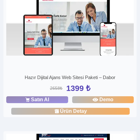
Hazır Dijital Ajans Web Sitesi Paketi – Dabor
1399 ₺
2658₺
Satın Al
Demo
Ürün Detay