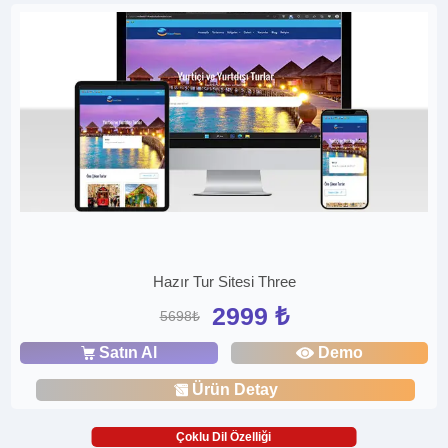
Hazır Tur Sitesi Three
2999 ₺
5698₺
Satın Al
Demo
Ürün Detay
Çoklu Dil Özelliği