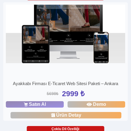
Ayakkabı Firması E-Ticaret Web Sitesi Paketi – Ankara
2999 ₺
5698₺
Satın Al
Demo
Ürün Detay
Çoklu Dil Özelliği