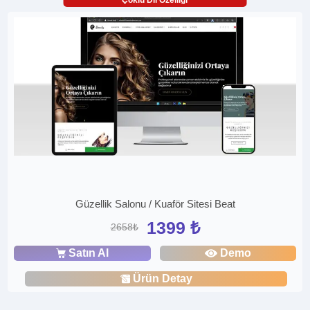
Güzellik Salonu / Kuaför Sitesi Beat
1399 ₺
2658₺
Satın Al
Demo
Ürün Detay