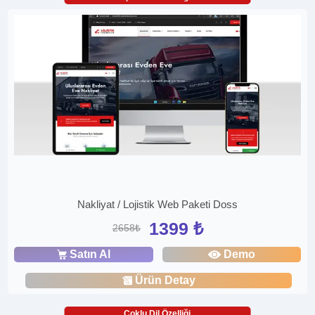
Nakliyat / Lojistik Web Paketi Doss
1399 ₺
2658₺
Satın Al
Demo
Ürün Detay
Çoklu Dil Özelliği