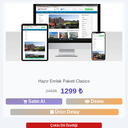
Hazır Emlak Paketi Clasico
1299 ₺
2468₺
Satın Al
Demo
Ürün Detay
Çoklu Dil Özelliği