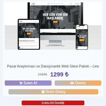
Pazar Araştırması ve Danışmanlık Web Sitesi Paketi – Lino
1299 ₺
2468₺
Satın Al
Demo
Ürün Detay
Çoklu Dil Özelliği