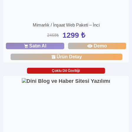
Mimarlık / İnşaat Web Paketi – İnci
1299 ₺
2468₺
Satın Al
Demo
Ürün Detay
Çoklu Dil Özelliği