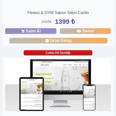
Fitness & GYM Saloon Sitesi Cardio
1399 ₺
2658₺
Satın Al
Demo
Ürün Detay
Çoklu Dil Özelliği