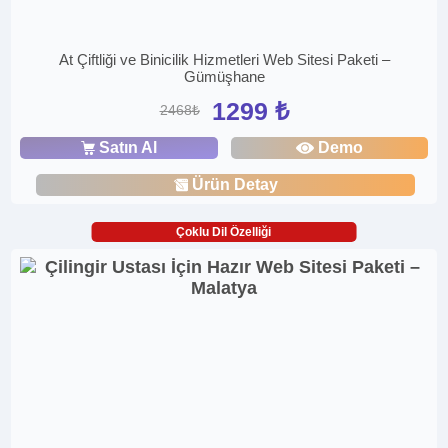
At Çiftliği ve Binicilik Hizmetleri Web Sitesi Paketi –
Gümüşhane
1299 ₺
2468₺
Satın Al
Demo
Ürün Detay
Çoklu Dil Özelliği