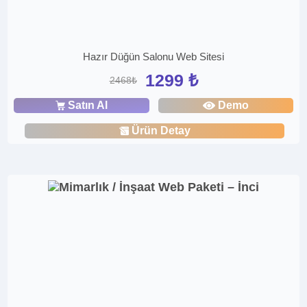
Hazır Düğün Salonu Web Sitesi
1299 ₺
2468₺
Satın Al
Demo
Ürün Detay