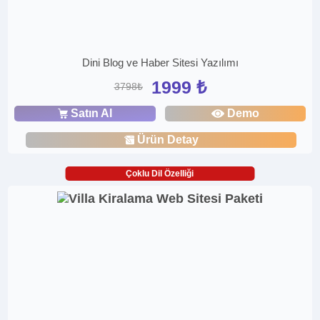
Dini Blog ve Haber Sitesi Yazılımı
1999 ₺
3798₺
Satın Al
Demo
Ürün Detay
Çoklu Dil Özelliği