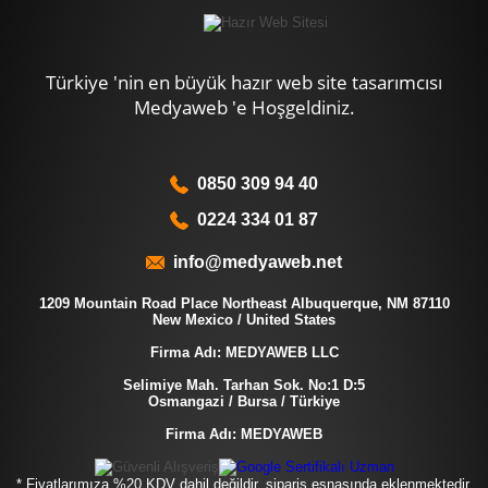
Türkiye 'nin en büyük hazır web site tasarımcısı
Medyaweb 'e Hoşgeldiniz.
0850 309 94 40
0224 334 01 87
info@medyaweb.net
1209 Mountain Road Place Northeast Albuquerque, NM 87110
New Mexico / United States
Firma Adı: MEDYAWEB LLC
Selimiye Mah. Tarhan Sok. No:1 D:5
Osmangazi / Bursa / Türkiye
Firma Adı: MEDYAWEB
* Fiyatlarımıza %20 KDV dahil değildir, sipariş esnasında eklenmektedir.