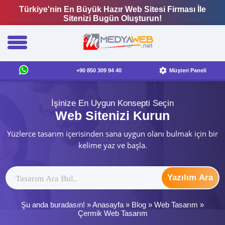
Türkiye'nin En Büyük Hazır Web Sitesi Firması İle
Sitenizi Bugün Oluşturun!
+90 850 309 94 40
Müşteri Paneli
İşinize En Uygun Konsepti Seçin
Web Sitenizi Kurun
Yüzlerce tasarım içerisinden sana uygun olanı bulmak için bir
kelime yaz ve başla.
Yazılım Ara
Şu anda buradasın! »
Anasayfa
»
Blog
»
Web Tasarım
»
Çermik Web Tasarım