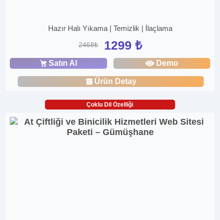
Hazır Halı Yıkama | Temizlik | İlaçlama
1299 ₺
2468₺
Satın Al
Demo
Ürün Detay
Çoklu Dil Özelliği