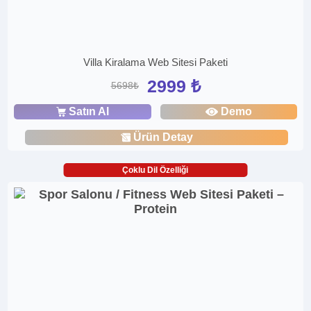
Villa Kiralama Web Sitesi Paketi
2999 ₺
5698₺
Satın Al
Demo
Ürün Detay
Çoklu Dil Özelliği