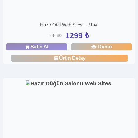
Hazır Otel Web Sitesi – Mavi
1299 ₺
2468₺
Satın Al
Demo
Ürün Detay