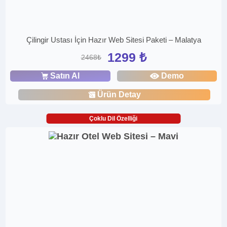
Çilingir Ustası İçin Hazır Web Sitesi Paketi – Malatya
1299 ₺
2468₺
Satın Al
Demo
Ürün Detay
Çoklu Dil Özelliği