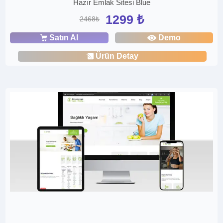
Hazır Emlak Sitesi Blue
1299 ₺
2468₺
Satın Al
Demo
Ürün Detay