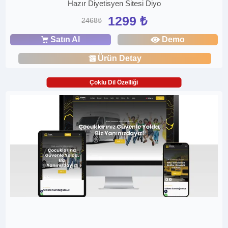
Hazır Diyetisyen Sitesi Diyo
1299 ₺
2468₺
Satın Al
Demo
Ürün Detay
Çoklu Dil Özelliği