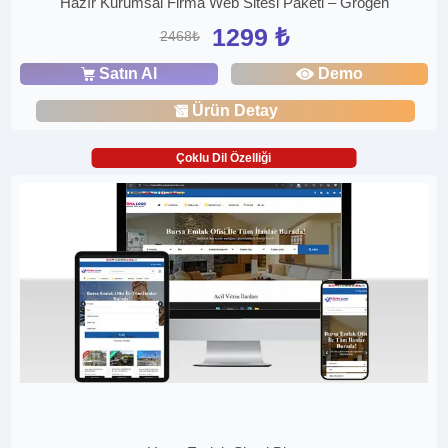
Hazır Kurumsal Firma Web Sitesi Paketi – Grogen
1299 ₺
2468₺
Satın Al
Demo
Ürün Detay
Çoklu Dil Özelliği