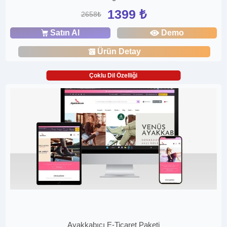
1399 ₺
2658₺
Satın Al
Demo
Ürün Detay
Çoklu Dil Özelliği
Ayakkabıcı E-Ticaret Paketi