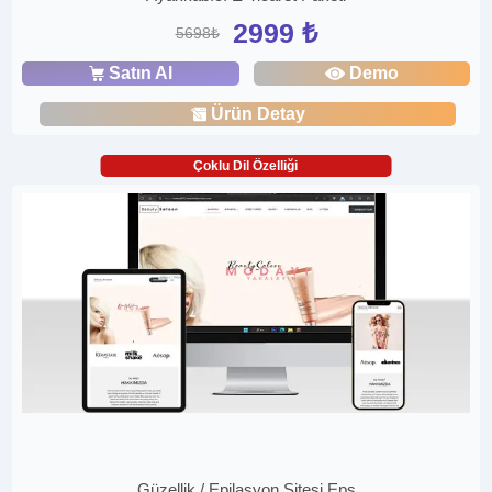
2999 ₺
5698₺
Satın Al
Demo
Ürün Detay
Çoklu Dil Özelliği
Güzellik / Epilasyon Sitesi Eps