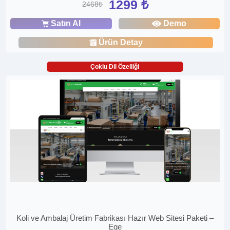
1299 ₺
2468₺
Satın Al
Demo
Ürün Detay
Çoklu Dil Özelliği
Koli ve Ambalaj Üretim Fabrikası Hazır Web Sitesi Paketi –
Ege