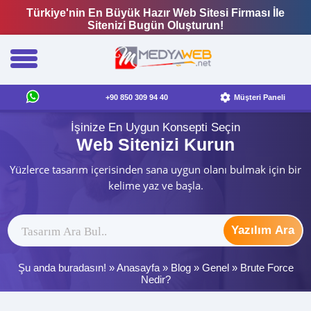
Türkiye'nin En Büyük Hazır Web Sitesi Firması İle
Sitenizi Bugün Oluşturun!
+90 850 309 94 40
Müşteri Paneli
İşinize En Uygun Konsepti Seçin
Web Sitenizi Kurun
Yüzlerce tasarım içerisinden sana uygun olanı bulmak için bir
kelime yaz ve başla.
Yazılım Ara
Şu anda buradasın! »
Anasayfa
»
Blog
»
Genel
»
Brute Force
Nedir?