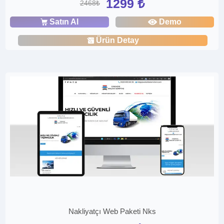
1299 ₺
2468₺
Satın Al
Demo
Ürün Detay
Nakliyatçı Web Paketi Nks