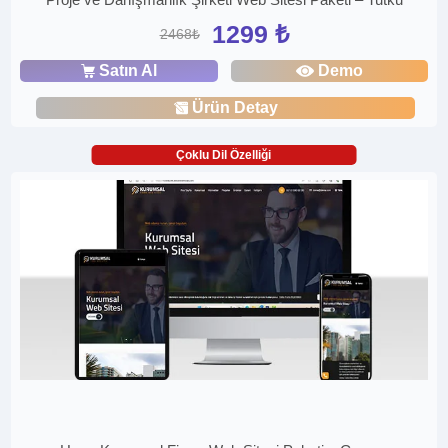
1299 ₺
2468₺
Satın Al
Demo
Ürün Detay
Çoklu Dil Özelliği