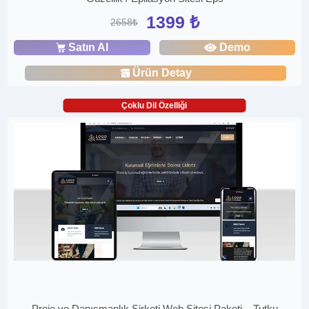
1399 ₺
2658₺
Satın Al
Demo
Ürün Detay
Çoklu Dil Özelliği
Proje ve Danışmanlık Şirketi Web Sitesi Paketi – Tutku