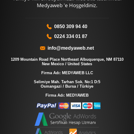
Medyaweb 'e Hoşgeldiniz.
0850 309 94 40
0224 334 01 87
info@medyaweb.net
1209 Mountain Road Place Northeast Albuquerque, NM 87110
New Mexico / United States
Firma Adı: MEDYAWEB LLC
Selimiye Mah. Tarhan Sok. No:1 D:5
Osmangazi / Bursa / Türkiye
Firma Adı: MEDYAWEB