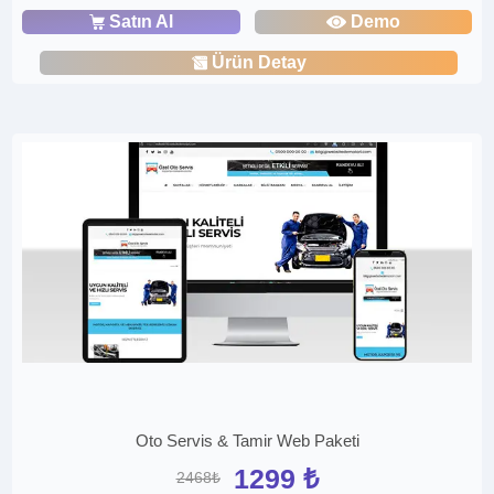
Satın Al
Demo
Ürün Detay
Oto Servis & Tamir Web Paketi
1299 ₺
2468₺